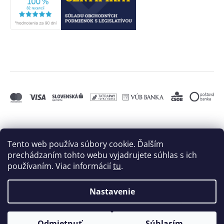
Tento web používa súbory cookie. Ďalším
prechádzaním tohto webu vyjadrujete súhlas s ich
používaním. Viac informácií
tu
.
Nastavenie
Vytvoril Shoptet
a
Adatelier
Odmietnuť
Súhlasím