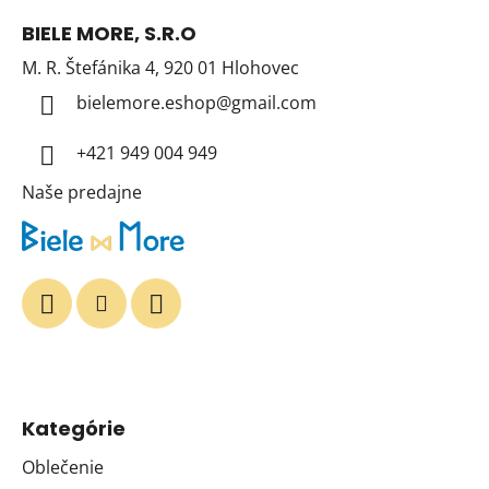
á
BIELE MORE, S.R.O
p
M. R. Štefánika 4, 920 01 Hlohovec
ä
t
bielemore.eshop
@
gmail.com
i
+421 949 004 949
e
Naše predajne
Kategórie
Oblečenie