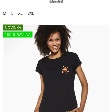
€55,90
M
L
XL
2XL
NOVINKA
100 % BAVLNA