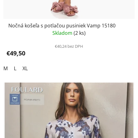
Nočná košeľa s potlačou pusiniek Vamp 15180
Skladom
(2 ks)
€40,24 bez DPH
€49,50
M
L
XL