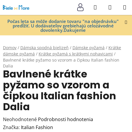
Prejsť
Hľadať
NÁKUP
na
KOŠÍK
obsah
Počas leta sa môže dodanie tovaru "na objednávku"
predĺžiť. U dodávateľov prebiehajú celozávodné
dovolenky.Ďakujeme
Domov
/
Dámska spodná bielizeň
/
Dámske pyžamá
/
Krátke
dámske pyžamá
/
Krátke pyžamá s krátkymi nohavicami
/
Bavlnené krátke pyžamo so vzorom a čipkou Italian fashion
Dalia
Bavlnené krátke
pyžamo so vzorom a
čipkou Italian fashion
Dalia
Priemerné
Neohodnotené
Podrobnosti hodnotenia
hodnotenie
Značka:
Italian Fashion