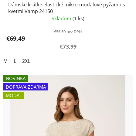
Dámske krátke elastické mikro-modalové pyžamo s
kvetmi Vamp 24150
Skladom
(1 ks)
€56,50 bez DPH
€69,49
€73,99
M
L
2XL
NOVINKA
DOPRAVA ZDARMA
MODAL