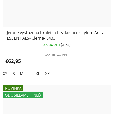
Jemne vystužená braletka bez kostice s tylom Anita
ESSENTIALS- Čierna- 5433
Skladom
(3 ks)
€51,18 bez DPH
€62,95
XS
S
M
L
XL
XXL
NOVINKA
ODOSIELAME IHNEĎ