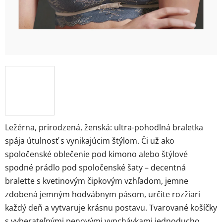
Ležérna, prirodzená, ženská: ultra-pohodlná braletka
spája útulnosť s vynikajúcim štýlom. Či už ako
spoločenské oblečenie pod kimono alebo štýlové
spodné prádlo pod spoločenské šaty – decentná
bralette s kvetinovým čipkovým vzhľadom, jemne
zdobená jemným hodvábnym pásom, určite rozžiari
každý deň a vytvaruje krásnu postavu. Tvarované košíčky
s vyberateľnými penovými vypchávkami jednoducho