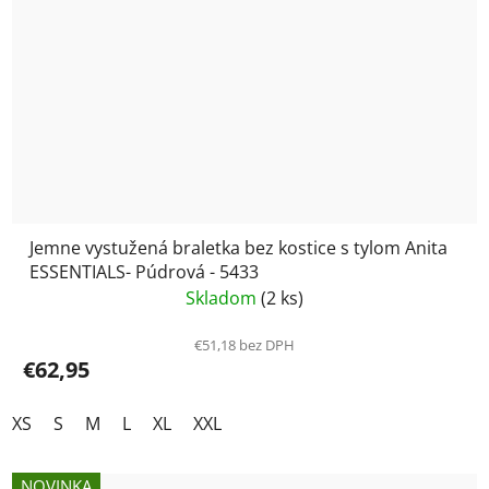
Jemne vystužená braletka bez kostice s tylom Anita
ESSENTIALS- Púdrová - 5433
Skladom
(2 ks)
€51,18 bez DPH
€62,95
XS
S
M
L
XL
XXL
NOVINKA