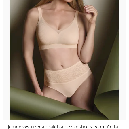
Jemne vystužená braletka bez kostice s tylom Anita