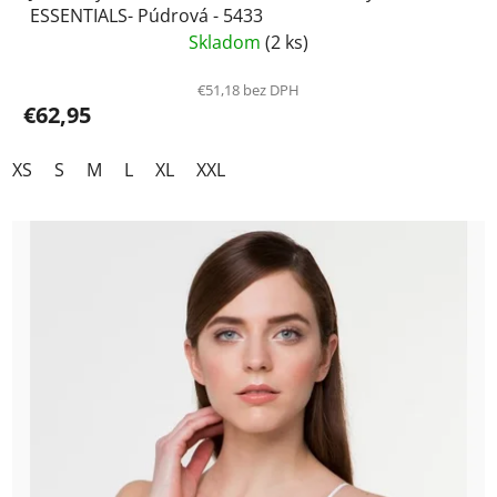
ESSENTIALS- Púdrová - 5433
Skladom
(2 ks)
€51,18 bez DPH
€62,95
XS
S
M
L
XL
XXL