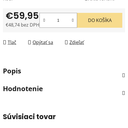
€59,95
DO KOŠÍKA
€48,74 bez DPH
Jednotková cena:
Tlač
Opýtať sa
Zdieľať
Popis
Hodnotenie
Súvisiaci tovar