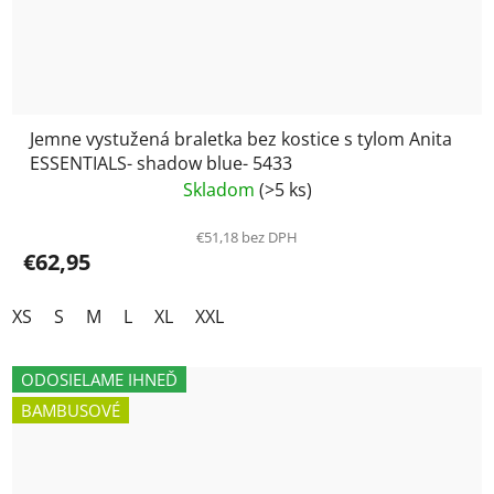
Jemne vystužená braletka bez kostice s tylom Anita
ESSENTIALS- shadow blue- 5433
Skladom
(>5 ks)
€51,18 bez DPH
€62,95
XS
S
M
L
XL
XXL
ODOSIELAME IHNEĎ
BAMBUSOVÉ