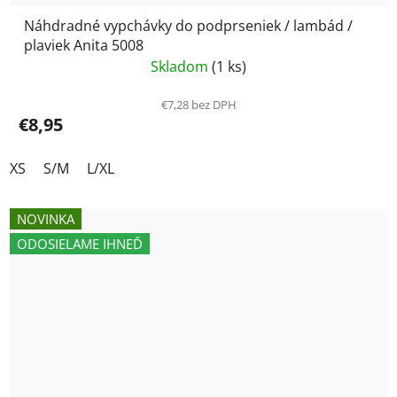
Náhdradné vypchávky do podprseniek / lambád /
plaviek Anita 5008
Skladom
(1 ks)
€7,28 bez DPH
€8,95
XS
S/M
L/XL
NOVINKA
ODOSIELAME IHNEĎ