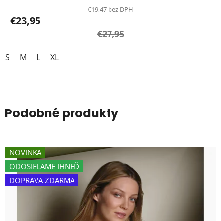
€19,47 bez DPH
€23,95
€27,95
S
M
L
XL
Podobné produkty
NOVINKA
ODOSIELAME IHNEĎ
DOPRAVA ZDARMA