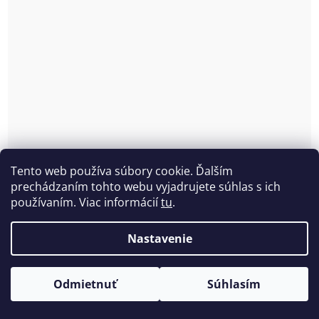
Takmer neviditeľná vystužená braletka Anita
Tento web používa súbory cookie. Ďalším
Essential 5405
prechádzaním tohto webu vyjadrujete súhlas s ich
Skladom
(>5 ks)
používaním. Viac informácií
tu
.
€45,49 bez DPH
Nastavenie
€55,95
Odmietnuť
Súhlasím