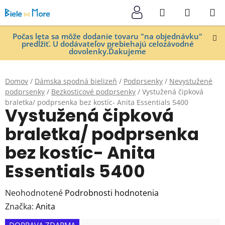
Prejsť
Hľadať
NÁKUP
na
KOŠÍK
obsah
Počas leta sa môže dodanie tovaru "na objednávku"
predĺžiť. U dodávateľov prebiehajú celozávodné
dovolenky.Ďakujeme
Domov
/
Dámska spodná bielizeň
/
Podprsenky
/
Nevystužené
podprsenky
/
Bezkosticové podprsenky
/
Vystužená čipková
braletka/ podprsenka bez kostíc- Anita Essentials 5400
Vystužená čipková
braletka/ podprsenka
bez kostíc- Anita
Essentials 5400
Priemerné
Neohodnotené
Podrobnosti hodnotenia
hodnotenie
Značka:
Anita
produktu