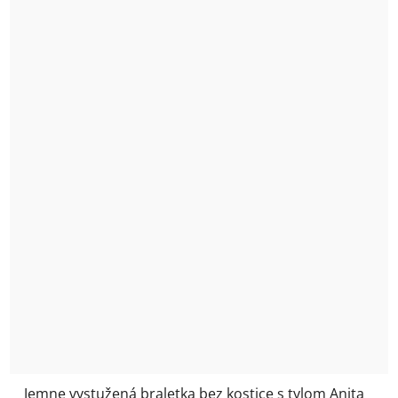
Jemne vystužená braletka bez kostice s tylom Anita