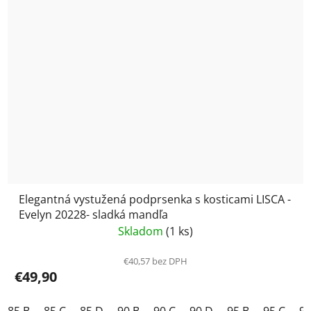
Elegantná vystužená podprsenka s kosticami LISCA -
Evelyn 20228- sladká mandľa
Skladom
(1 ks)
€40,57 bez DPH
€49,90
85 B
85 C
85 D
90 B
90 C
90 D
95 B
95 C
95