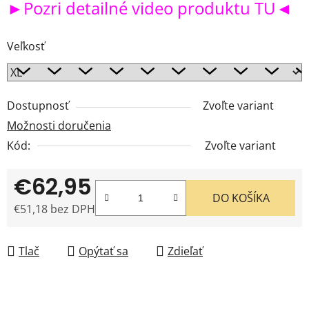
►Pozri detailné video produktu TU◄
Veľkosť
Dostupnosť
Zvoľte variant
Možnosti doručenia
Kód:
Zvoľte variant
€62,95
DO KOŠÍKA
€51,18 bez DPH
Jednotková cena:
Tlač
Opýtať sa
Zdieľať