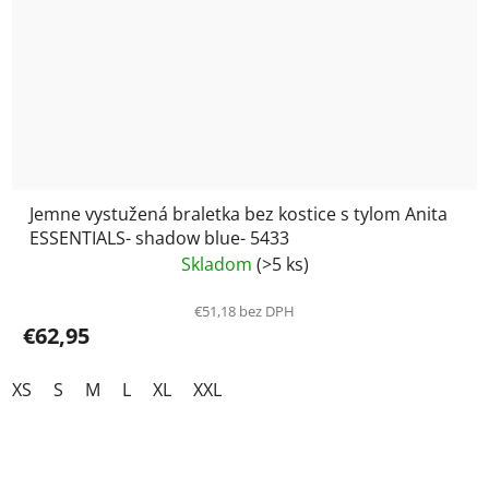
Jemne vystužená braletka bez kostice s tylom Anita
ESSENTIALS- shadow blue- 5433
Skladom
(>5 ks)
€51,18 bez DPH
€62,95
XS
S
M
L
XL
XXL