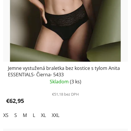
Jemne vystužená braletka bez kostice s tylom Anita
ESSENTIALS- Čierna- 5433
Skladom
(3 ks)
€51,18 bez DPH
€62,95
XS
S
M
L
XL
XXL