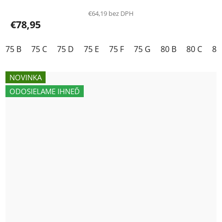
€64,19 bez DPH
€78,95
75 B
75 C
75 D
75 E
75 F
75 G
80 B
80 C
80
NOVINKA
ODOSIELAME IHNEĎ