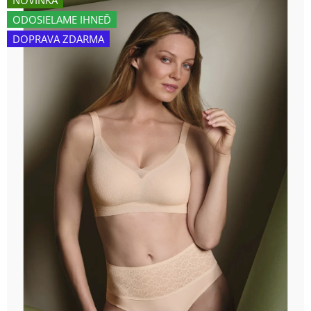
NOVINKA
je
ODOSIELAME IHNEĎ
0,0
DOPRAVA ZDARMA
z
5
hviezdičiek.