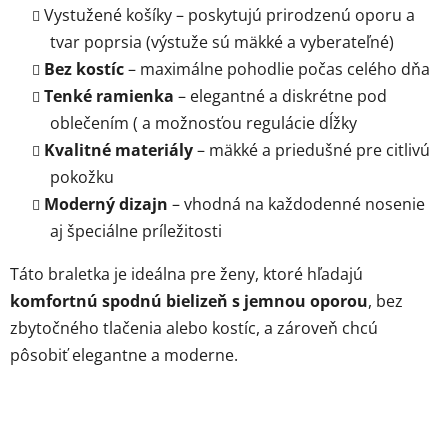
Vystužené košíky
– poskytujú prirodzenú oporu a
tvar poprsia (výstuže sú mäkké a vyberateľné)
Bez kostíc
– maximálne pohodlie počas celého dňa
Tenké ramienka
– elegantné a diskrétne pod
oblečením ( a možnosťou regulácie dĺžky
Kvalitné materiály
– mäkké a priedušné pre citlivú
pokožku
Moderný dizajn
– vhodná na každodenné nosenie
aj špeciálne príležitosti
Táto braletka je ideálna pre ženy, ktoré hľadajú
komfortnú spodnú bielizeň s jemnou oporou
, bez
zbytočného tlačenia alebo kostíc, a zároveň chcú
pôsobiť elegantne a moderne.