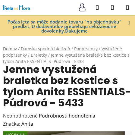
Prejsť
Hľadať
NÁKUP
na
KOŠÍK
obsah
Počas leta sa môže dodanie tovaru "na objednávku"
predĺžiť. U dodávateľov prebiehajú celozávodné
dovolenky.Ďakujeme
Domov
/
Dámska spodná bielizeň
/
Podprsenky
/
Vystužené
podprsenky
/
Braletky
/
Jemne vystužená braletka bez kostice s
tylom Anita ESSENTIALS- Púdrová - 5433
Jemne vystužená
braletka bez kostice s
tylom Anita ESSENTIALS-
Púdrová - 5433
Priemerné
Neohodnotené
Podrobnosti hodnotenia
hodnotenie
Značka:
Anita
produktu