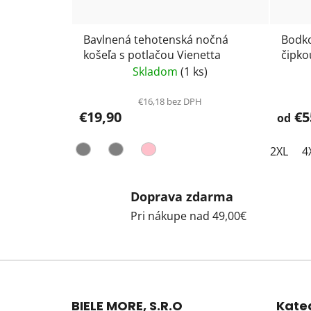
Bavlnená tehotenská nočná
Bodko
košeľa s potlačou Vienetta
čipko
Skladom
(1 ks)
€16,18 bez DPH
€19,90
€5
od
2XL
4
Doprava zdarma
Pri nákupe nad 49,00€
Z
á
BIELE MORE, S.R.O
Kate