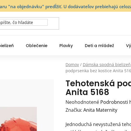
varu "na objednávku" predĺžiť. U dodávateľov prebiehajú ce
ielizeň
Oblečenie
Plavky
Deti a mládež
Vý
Domov
/
Dámska spodná bielizeň
podprsenka bez kostice Anita 51
Tehotenská pod
Anita 5168
Priemerné
Neohodnotené
Podrobnosti 
hodnotenie
Značka:
Anita Maternity
produktu
Jednoduchá nevystužená teho
je