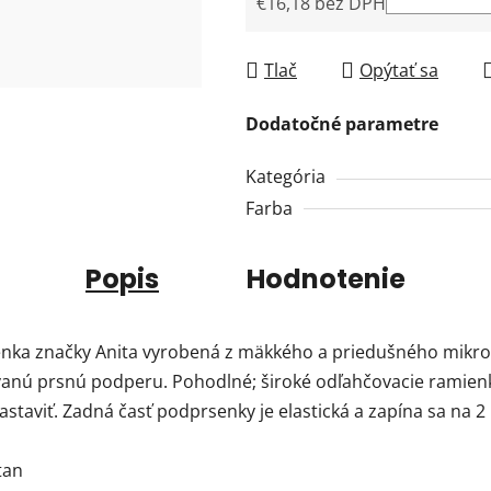
€16,18 bez DPH
Jednotková cena:
Tlač
Opýtať sa
Dodatočné parametre
Kategória
Farba
Popis
Hodnotenie
nka značky Anita vyrobená z mäkkého a priedušného mikr
vanú prsnú podperu. Pohodlné; široké odľahčovacie ramienk
aviť. Zadná časť podprsenky je elastická a zapína sa na 2 h
tan