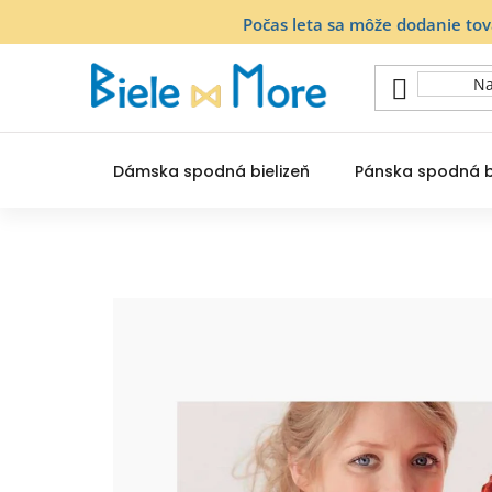
Prejsť
Počas leta sa môže dodanie to
na
obsah
Dámska spodná bielizeň
Pánska spodná b