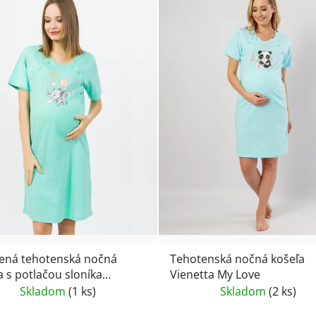
ená tehotenská nočná
Tehotenská nočná košeľa
a s potlačou sloníka
Vienetta My Love
tta
Skladom
(1 ks)
Skladom
(2 ks)