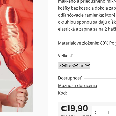
mäkkého a priedušného mikr
0,0
košíky bez kostíc a dokola z
z
odľahčovacie ramienka; ktoré
5
okrúhlou sponou sa dajú dĺžk
hviezdičiek.
elastická a zapína sa na 2 háči
Materiálové zloženie: 80% Po
Veľkosť
Dostupnosť
Možnosti doručenia
Kód:
€19,90