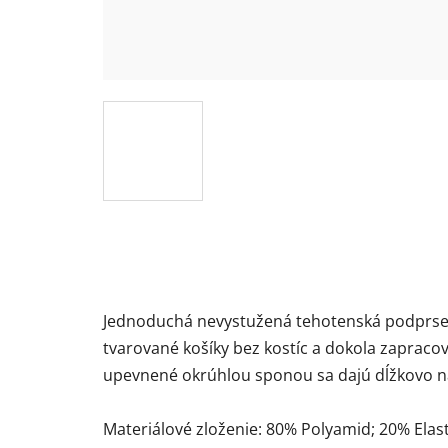
Jednoduchá nevystužená tehotenská podprse
tvarované košíky bez kostíc a dokola zapraco
upevnené okrúhlou sponou sa dajú dĺžkovo nast
Materiálové zloženie: 80% Polyamid; 20% Elas