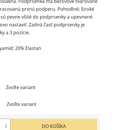
ovlákna. Podprsenka má bezšvové tvarované
apracovanú prsnú podperu. Pohodlné; široké
 sú pevne všité do podprsenky a upevnené
ovo nastaviť. Zadná časť podprsenky je
ky a 3 pozície.
lyamid; 20% Elastan
Zvoľte variant
Zvoľte variant
DO KOŠÍKA