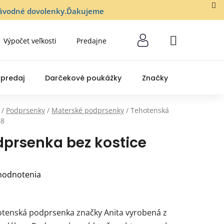
lozávodné dovolenky.Ďakujeme
Výpočet veľkosti
Predajne
NÁKUPNÝ
KOŠÍK
predaj
Darčekové poukážky
Značky
/
Podprsenky
/
Materské podprsenky
/
Tehotenská
68
prsenka bez kostice
hodnotenia
tenská podprsenka značky Anita vyrobená z