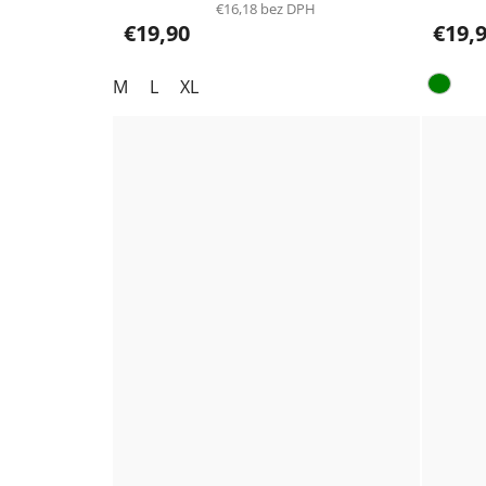
€16,18 bez DPH
€19,90
€19,
M
L
XL