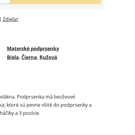
Zdieľať
Materské podprsenky
Biela
,
Čierna
,
Ružová
ovlákna. Podprsenka má bezšvové
a; ktoré sú pevne všité do podprsenky a
áčiky a 3 pozície.