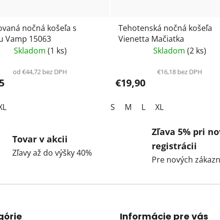
vaná nočná košeľa s
Tehotenská nočná košeľa
u Vamp 15063
Vienetta Mačiatka
Skladom
(1 ks)
Skladom
(2 ks)
od €44,72 bez DPH
€16,18 bez DPH
5
€19,90
XL
S
M
L
XL
Zľava 5% pri no
Tovar v akcii
registrácii
Zľavy až do výšky 40%
Pre nových zákazn
górie
Informácie pre vás