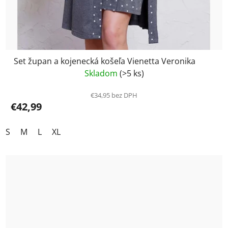
Set župan a kojenecká košeľa Vienetta Veronika
Skladom
(>5 ks)
€34,95 bez DPH
€42,99
S
M
L
XL