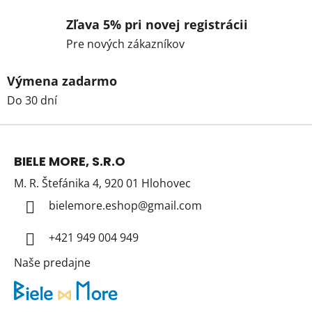
Zľava 5% pri novej registrácii
Pre nových zákazníkov
Výmena zadarmo
Do 30 dní
Z
á
BIELE MORE, S.R.O
p
M. R. Štefánika 4, 920 01 Hlohovec
ä
t
bielemore.eshop
@
gmail.com
i
+421 949 004 949
e
Naše predajne