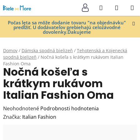
Prejsť
Hľadať
NÁKUP
na
KOŠÍK
obsah
Počas leta sa môže dodanie tovaru "na objednávku"
predĺžiť. U dodávateľov prebiehajú celozávodné
dovolenky.Ďakujeme
Domov
/
Dámska spodná bielizeň
/
Tehotenská a Kojenecká
spodná bielizeň
/
Nočná košeľa s krátkym rukávom Italian
Fashion Oma
Nočná košeľa s
krátkym rukávom
Italian Fashion Oma
Priemerné
Neohodnotené
Podrobnosti hodnotenia
hodnotenie
Značka:
Italian Fashion
produktu
je