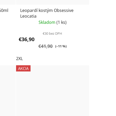
50ml
Leopardí kostým Obsessive
Leocatia
Skladom
(1 ks)
€30 bez DPH
€36,90
€41,90
(–11 %)
2XL
AKCIA