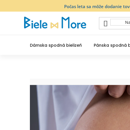
Prejsť
Počas leta sa môže dodanie to
na
obsah
Dámska spodná bielizeň
Pánska spodná b