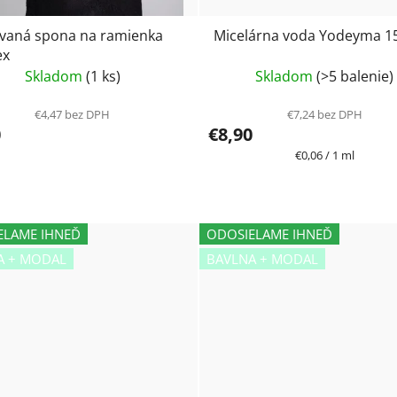
vaná spona na ramienka
Micelárna voda Yodeyma 1
ex
Skladom
(1 ks)
Skladom
(>5 balenie)
€4,47 bez DPH
€7,24 bez DPH
0
€8,90
Jednotková
€0,06 / 1 ml
cena:
ELAME IHNEĎ
ODOSIELAME IHNEĎ
A + MODAL
BAVLNA + MODAL