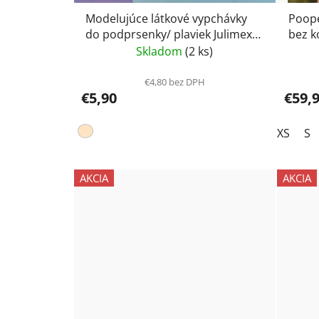
Modelujúce látkové vypchávky
Poope
do podprsenky/ plaviek Julimex
bez k
WS 19
Lace 
Skladom
(2 ks)
€4,80 bez DPH
€5,90
€59,
XS
S
AKCIA
AKCIA