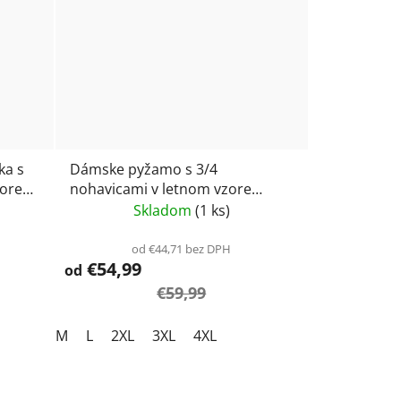
ka s
Dámske pyžamo s 3/4
more
nohavicami v letnom vzore
Vamp 24072
Skladom
(1 ks)
od €44,71 bez DPH
€54,99
od
€59,99
M
L
2XL
3XL
4XL