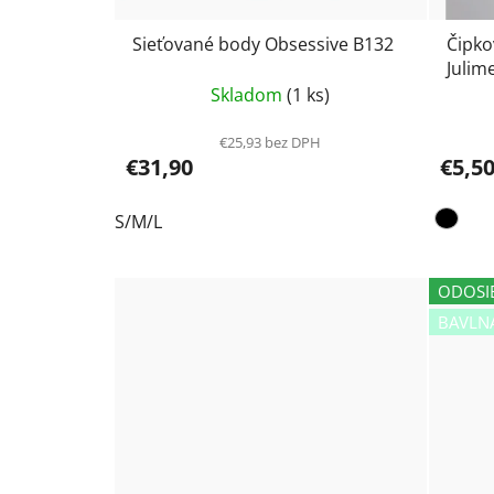
Sieťované body Obsessive B132
Čipko
Julim
Skladom
(1 ks)
€25,93 bez DPH
€31,90
€5,5
S/M/L
ODOSI
BAVLN