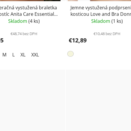
račná vystužená braletka
Jemne vystužená podprsen
ostíc Anita Care Essential
kosticou Love and Bra Don
4700X- telová
Skladom
(4 ks)
Skladom
(1 ks)
€48,74 bez DPH
€10,48 bez DPH
95
€12,89
M
L
XL
XXL