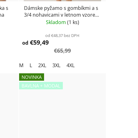
ka s
Dámske pyžamo s gombíkmi a s
na
3/4 nohavicami v letnom vzore
Vamp 24076
Skladom
(1 ks)
od €48,37 bez DPH
€59,49
od
€65,99
M
L
2XL
3XL
4XL
NOVINKA
BAVLNA + MODAL