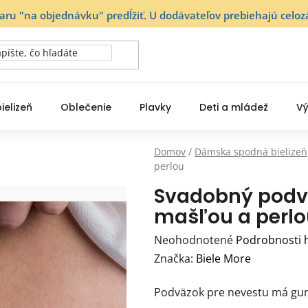
varu "na objednávku" predĺžiť. U dodávateľov prebiehajú ce
ielizeň
Oblečenie
Plavky
Deti a mládež
Vý
Domov
/
Dámska spodná bielizeň
perlou
Svadobný podvä
mašľou a perlo
Priemerné
Neohodnotené
Podrobnosti 
hodnotenie
Značka:
Biele More
produktu
Podväzok pre nevestu má gumi
je