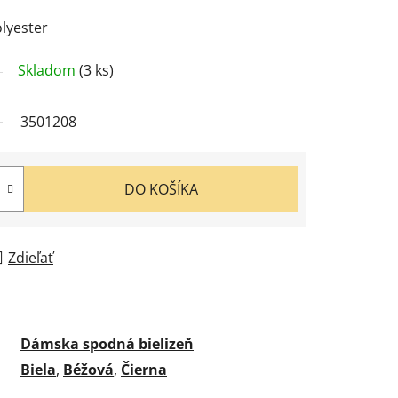
lyester
Skladom
(3 ks)
3501208
DO KOŠÍKA
Zdieľať
Dámska spodná bielizeň
Biela
,
Béžová
,
Čierna