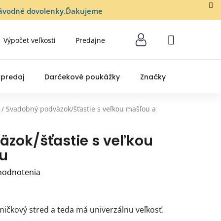
lozávodné dovolenky.Ďakujeme
Výpočet veľkosti
Predajne
NÁKUPNÝ
KOŠÍK
predaj
Darčekové poukážky
Značky
/
Svadobný podväzok/šťastie s veľkou mašľou a
zok/šťastie s veľkou
u
hodnotenia
čkový stred a teda má univerzálnu veľkosť.