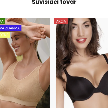
Súvisiaci tovar
KA
AKCIA
VA ZDARMA
OTNÉ