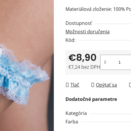
0,0
Materiálová zloženie: 100% Po
z
5
Dostupnosť
hviezdičiek.
Možnosti doručenia
Kód:
€8,90
€7,24 bez DPH
Jednotková cena:
Tlač
Opýtať sa
Dodatočné parametre
Kategória
Farba