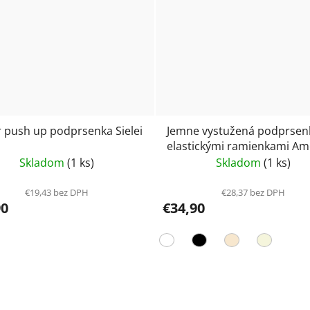
 push up podprsenka Sielei
Jemne vystužená podprsen
elastickými ramienkami A
Gwyneth
Skladom
(1 ks)
Skladom
(1 ks)
€19,43 bez DPH
€28,37 bez DPH
90
€34,90