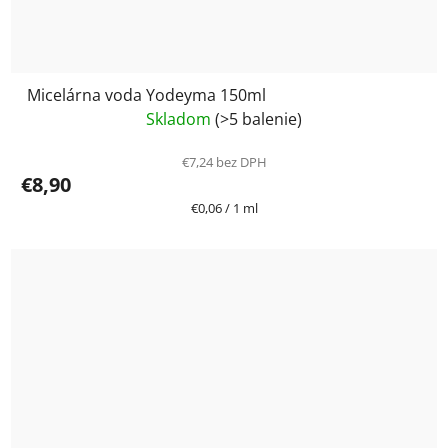
Micelárna voda Yodeyma 150ml
Skladom
(>5 balenie)
€7,24 bez DPH
€8,90
Jednotková
€0,06 / 1 ml
cena: