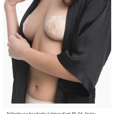
Nálepky na bradavky Julimex Kvet PS-04, 4páry