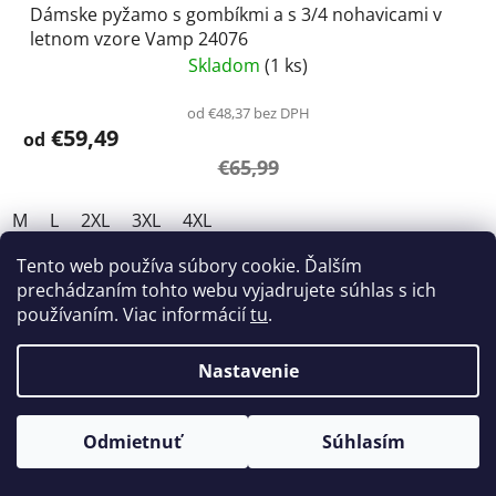
Dámske pyžamo s gombíkmi a s 3/4 nohavicami v
letnom vzore Vamp 24076
Skladom
(1 ks)
od €48,37 bez DPH
€59,49
od
€65,99
M
L
2XL
3XL
4XL
Tento web používa súbory cookie. Ďalším
AKCIA
prechádzaním tohto webu vyjadrujete súhlas s ich
používaním. Viac informácií
tu
.
Nastavenie
Odmietnuť
Súhlasím