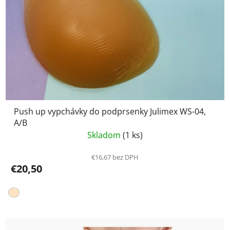
Push up vypchávky do podprsenky Julimex WS-04,
A/B
Skladom
(1 ks)
€16,67 bez DPH
€20,50