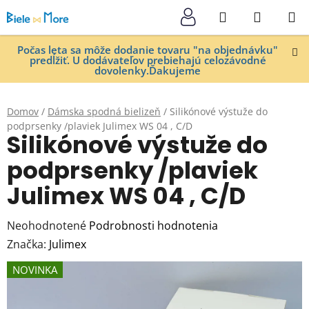
Prejsť
Hľadať
NÁKUP
na
KOŠÍK
obsah
Počas leta sa môže dodanie tovaru "na objednávku"
predĺžiť. U dodávateľov prebiehajú celozávodné
dovolenky.Ďakujeme
Domov
/
Dámska spodná bielizeň
/
Silikónové výstuže do
podprsenky /plaviek Julimex WS 04 , C/D
Silikónové výstuže do
podprsenky /plaviek
Julimex WS 04 , C/D
Priemerné
Neohodnotené
Podrobnosti hodnotenia
hodnotenie
Značka:
Julimex
produktu
NOVINKA
je
0,0