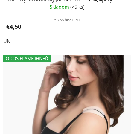
Skladom
(>5 ks)
€3,66 bez DPH
€4,50
UNI
ODOSIELAME IHNEĎ