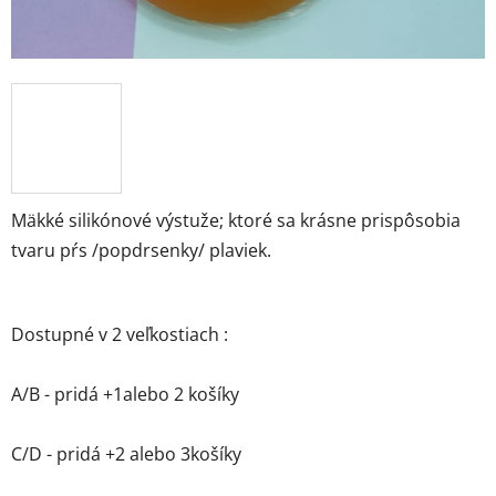
Mäkké silikónové výstuže; ktoré sa krásne prispôsobia
tvaru pŕs /popdrsenky/ plaviek.
Dostupné v 2 veľkostiach :
A/B - pridá +1alebo 2 košíky
C/D - pridá +2 alebo 3košíky