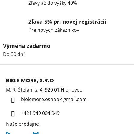
Zľavy až do výšky 40%
Zľava 5% pri novej registrácii
Pre nových zákazníkov
Výmena zadarmo
Do 30 dní
Z
á
BIELE MORE, S.R.O
p
M. R. Štefánika 4, 920 01 Hlohovec
ä
t
bielemore.eshop
@
gmail.com
i
+421 949 004 949
e
Naše predajne