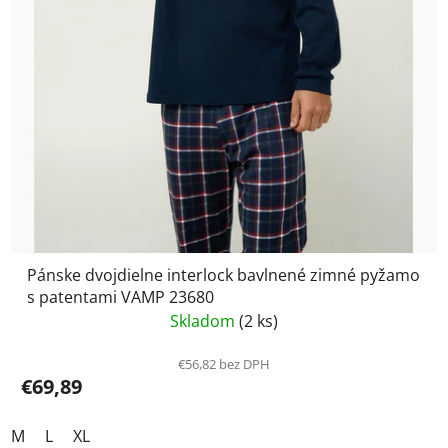
Pánske dvojdielne interlock bavlnené zimné pyžamo
s patentami VAMP 23680
Skladom
(2 ks)
€56,82 bez DPH
€69,89
M
L
XL