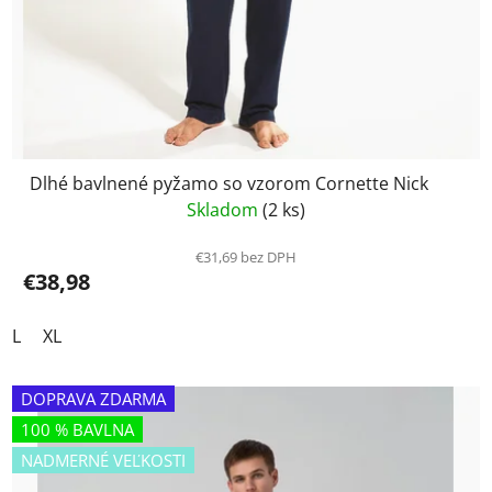
Dlhé bavlnené pyžamo so vzorom Cornette Nick
Skladom
(2 ks)
€31,69 bez DPH
€38,98
L
XL
DOPRAVA ZDARMA
100 % BAVLNA
NADMERNÉ VEĽKOSTI