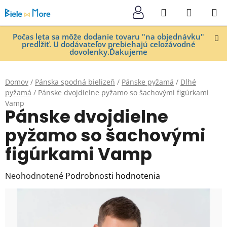
Prejsť
Hľadať
NÁKUP
na
KOŠÍK
obsah
Počas leta sa môže dodanie tovaru "na objednávku"
predĺžiť. U dodávateľov prebiehajú celozávodné
dovolenky.Ďakujeme
Domov
/
Pánska spodná bielizeň
/
Pánske pyžamá
/
Dlhé
pyžamá
/
Pánske dvojdielne pyžamo so šachovými figúrkami
Vamp
Pánske dvojdielne
pyžamo so šachovými
figúrkami Vamp
Priemerné
Neohodnotené
Podrobnosti hodnotenia
hodnotenie
produktu
je