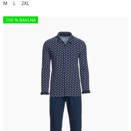
M
L
2XL
100 % BAVLNA