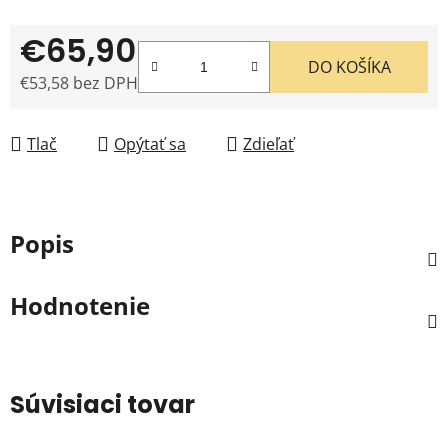
€65,90
DO KOŠÍKA
€53,58 bez DPH
Jednotková cena:
Tlač
Opýtať sa
Zdieľať
Popis
Hodnotenie
Súvisiaci tovar