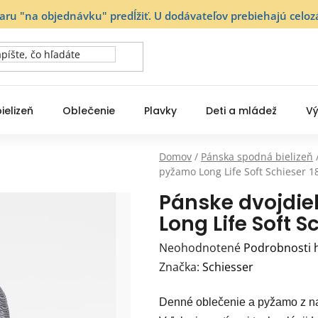
varu "na objednávku" predĺžiť. U dodávateľov prebiehajú ce
ielizeň
Oblečenie
Plavky
Deti a mládež
Vý
Domov
/
Pánska spodná bielizeň
pyžamo Long Life Soft Schieser 1
Pánske dvojdie
Long Life Soft S
Priemerné
Neohodnotené
Podrobnosti 
hodnotenie
Značka:
Schiesser
produktu
Denné oblečenie a pyžamo z na
je