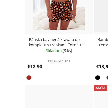
Pánska bavlnená kravata do
Bambu
kompletu s trenkami Cornette
trenk
Chocolat
Skladom
(3 ks)
€10,49 bez DPH
€12,90
€13,
AKCIA