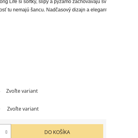
ong Life si šortky, slipy a pyžamo zachovávajú svoj úplne nový 
Zvoľte variant
Zvoľte variant
DO KOŠÍKA