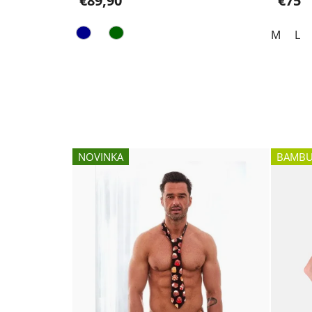
€89,90
€75
M
L
NOVINKA
BAMBU