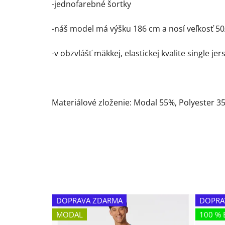
-jednofarebné šortky
-náš model má výšku 186 cm a nosí veľkosť 5
-v obzvlášť mäkkej, elastickej kvalite single jer
Materiálové zloženie: Modal 55%, Polyester 3
DOPRAVA ZDARMA
DOPRA
MODAL
100 % 