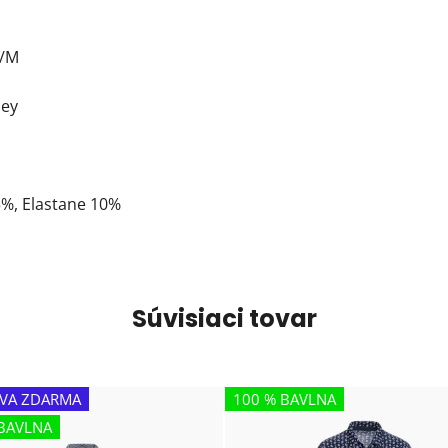
0/M
sey
5%, Elastane 10%
Súvisiaci tovar
VA ZDARMA
100 % BAVLNA
BAVLNA