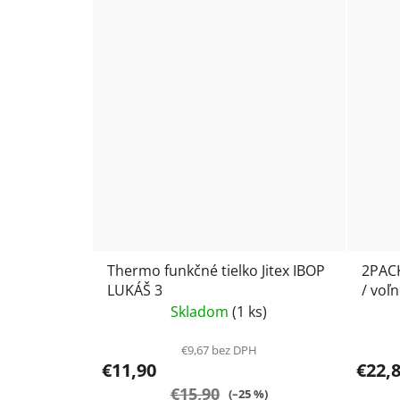
Thermo funkčné tielko Jitex IBOP
2PACK
LUKÁŠ 3
/ voľ
potla
Skladom
(1 ks)
€9,67 bez DPH
€11,90
€22,
€15,90
(–25 %)