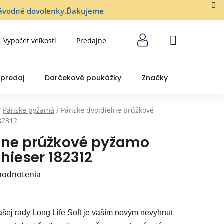
lozávodné dovolenky.Ďakujeme
Výpočet veľkosti
Predajne
NÁKUPNÝ
KOŠÍK
predaj
Darčekové poukážky
Značky
/
Pánske pyžamá
/
Pánske dvojdielne prúžkové
82312
lne prúžkové pyžamo
chieser 182312
hodnotenia
šej rady Long Life Soft je vaším novým nevyhnutným kúskom v 