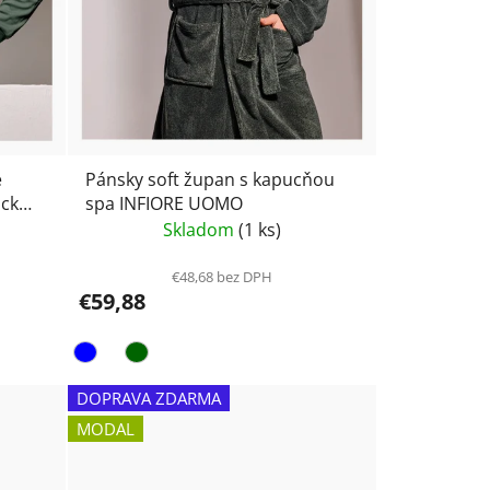
é
Pánsky soft župan s kapucňou
ock
spa INFIORE UOMO
Skladom
(1 ks)
€48,68 bez DPH
€59,88
DOPRAVA ZDARMA
MODAL