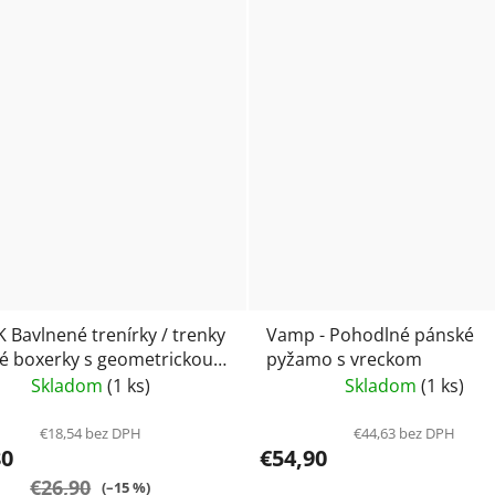
 Bavlnené trenírky / trenky
Vamp - Pohodlné pánské
né boxerky s geometrickou
pyžamo s vreckom
čou Atlantic EMIL 3
Skladom
(1 ks)
Skladom
(1 ks)
€18,54 bez DPH
€44,63 bez DPH
80
€54,90
€26,90
(–15 %)