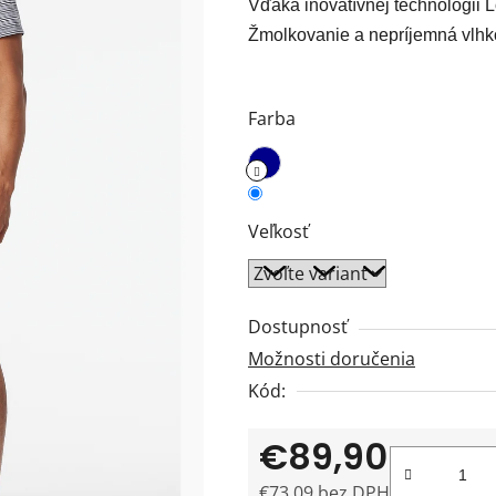
Vďaka inovatívnej technológii L
0,0
z
5
hviezdičiek.
Farba
Veľkosť
Dostupnosť
Možnosti doručenia
Kód:
€89,90
€73,09 bez DPH