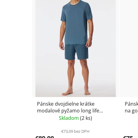
Pánske dvojdielne krátke
Pánsk
modalové pyžamo long life
na g
Schiesser 182738
Skladom
(2 ks)
€73,09 bez DPH