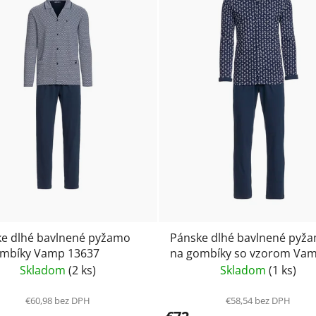
e dlhé bavlnené pyžamo
Pánske dlhé bavlnené pyž
ombíky Vamp 13637
na gombíky so vzorom Va
13657
Skladom
(2 ks)
Skladom
(1 ks)
€60,98 bez DPH
€58,54 bez DPH