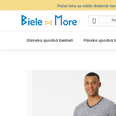
Prejsť
Počas leta sa môže dodanie to
na
obsah
Dámska spodná bielizeň
Pánska spodná b