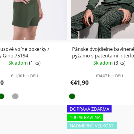
sové voľne boxerky /
Pánske dvojdielne bavlnen
y Gino 75194
pyžamo s patentami interl
Infiore 752982
Skladom
(1 ks)
Skladom
(3 ks)
€11,30 bez DPH
€34,07 bez DPH
90
€41,90
DOPRAVA ZDARMA
100 % BAVLNA
NADMERNÉ VEĽKOSTI