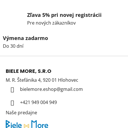
Zľava 5% pri novej registrácii
Pre nových zákazníkov
Výmena zadarmo
Do 30 dní
Z
á
BIELE MORE, S.R.O
p
M. R. Štefánika 4, 920 01 Hlohovec
ä
t
bielemore.eshop
@
gmail.com
i
+421 949 004 949
e
Naše predajne