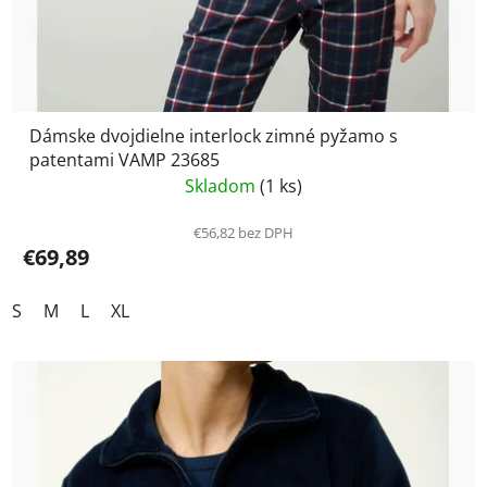
Dámske dvojdielne interlock zimné pyžamo s
patentami VAMP 23685
Skladom
(1 ks)
€56,82 bez DPH
€69,89
S
M
L
XL