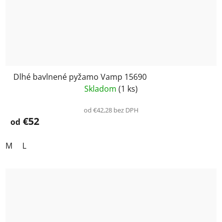
Dlhé bavlnené pyžamo Vamp 15690
Skladom
(1 ks)
od €42,28 bez DPH
€52
od
M
L