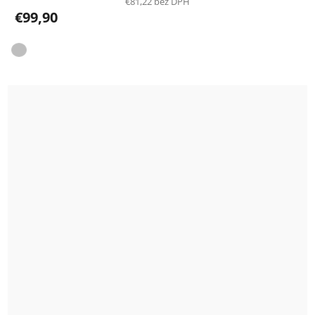
€81,22 bez DPH
€99,90