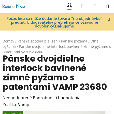
Prejsť
Hľadať
NÁKUP
na
KOŠÍK
obsah
Počas leta sa môže dodanie tovaru "na objednávku"
predĺžiť. U dodávateľov prebiehajú celozávodné
dovolenky.Ďakujeme
Domov
/
Pánska spodná bielizeň
/
Pánske pyžamá
/
Dlhé
pyžamá
/
Pánske dvojdielne interlock bavlnené zimné pyžamo s
patentami VAMP 23680
Pánske dvojdielne
interlock bavlnené
zimné pyžamo s
patentami VAMP 23680
Priemerné
Neohodnotené
Podrobnosti hodnotenia
hodnotenie
Značka:
Vamp
produktu