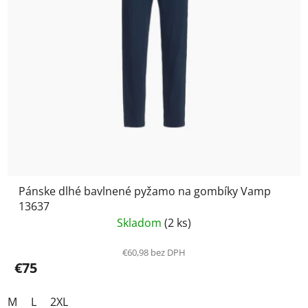
Pánske dlhé bavlnené pyžamo na gombíky Vamp
13637
Skladom
(2 ks)
€60,98 bez DPH
€75
M
L
2XL