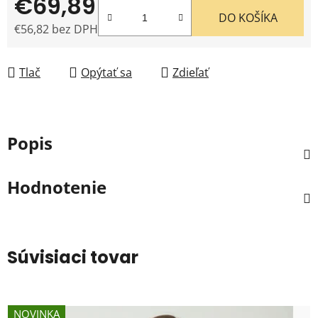
€69,89
DO KOŠÍKA
€56,82 bez DPH
Jednotková cena:
Tlač
Opýtať sa
Zdieľať
Popis
Hodnotenie
Súvisiaci tovar
NOVINKA