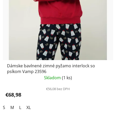
Dámske bavlnené zimné pyžamo interlock so
psíkom Vamp 23596
Skladom
(1 ks)
€56,08 bez DPH
€68,98
S
M
L
XL