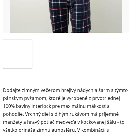
Dodajte zimným večerom hrejivý nádych a šarm s týmto
pánskym pyžamom, ktoré je vyrobené z prvotriednej
100% bavlny interlock pre maximálnu mäkkosť a
pohodlie. Vrchný diel s dlhým rukávom má príjemné
manžety a hravý potlač medveďa v kockovanej šálu - to
všetko prináša zimnú atmosféru. V kombinácii s