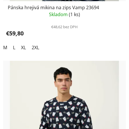
Pánska hrejivá mikina na zips Vamp 23694
Skladom
(1 ks)
€48,62 bez DPH
€59,80
M
L
XL
2XL