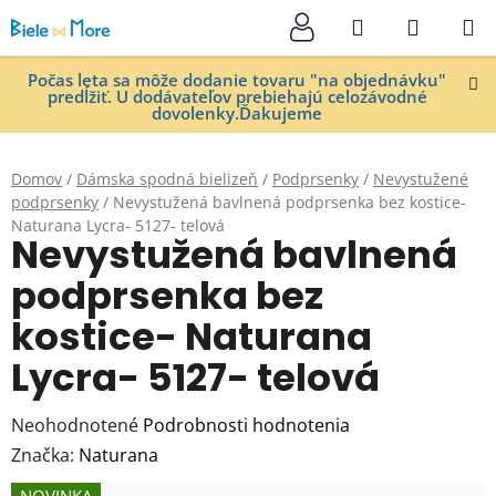
Prejsť
Hľadať
NÁKUP
na
KOŠÍK
obsah
Počas leta sa môže dodanie tovaru "na objednávku"
predĺžiť. U dodávateľov prebiehajú celozávodné
dovolenky.Ďakujeme
Domov
/
Dámska spodná bielizeň
/
Podprsenky
/
Nevystužené
podprsenky
/
Nevystužená bavlnená podprsenka bez kostice-
Naturana Lycra- 5127- telová
Nevystužená bavlnená
podprsenka bez
kostice- Naturana
Lycra- 5127- telová
Priemerné
Neohodnotené
Podrobnosti hodnotenia
hodnotenie
Značka:
Naturana
produktu