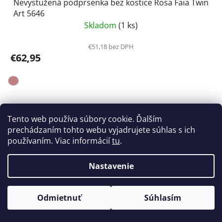
Nevystužená podprsenka bez kostice Rosa Faia Twin
Art 5646
Skladom
(1 ks)
€51,18 bez DPH
€62,95
Tento web používa súbory cookie. Ďalším
prechádzaním tohto webu vyjadrujete súhlas s ich
používaním. Viac informácií
tu
.
Nastavenie
Odmietnuť
Súhlasím