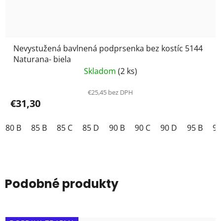
Nevystužená bavlnená podprsenka bez kostíc 5144
Naturana- biela
Skladom
(2 ks)
€25,45 bez DPH
€31,30
80 B
85 B
85 C
85 D
90 B
90 C
90 D
95 B
95
Podobné produkty