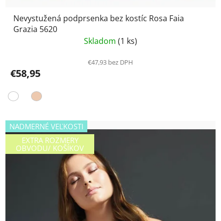
Nevystužená podprsenka bez kostíc Rosa Faia
Grazia 5620
Skladom
(1 ks)
€47,93 bez DPH
€58,95
NADMERNÉ VEĽKOSTI
EXTRA ROZMERY
OBVODU/ KOŠÍKOV