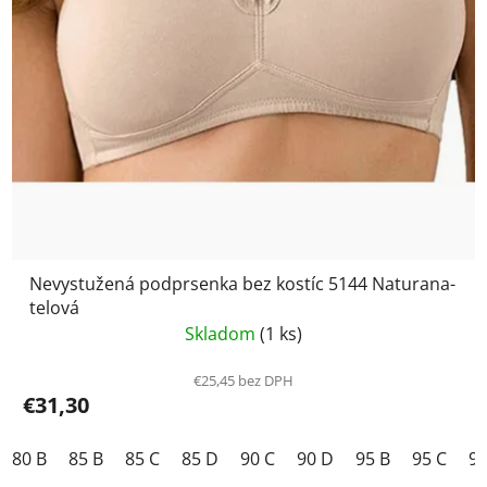
Nevystužená podprsenka bez kostíc 5144 Naturana-
telová
Skladom
(1 ks)
€25,45 bez DPH
€31,30
80 B
85 B
85 C
85 D
90 C
90 D
95 B
95 C
95