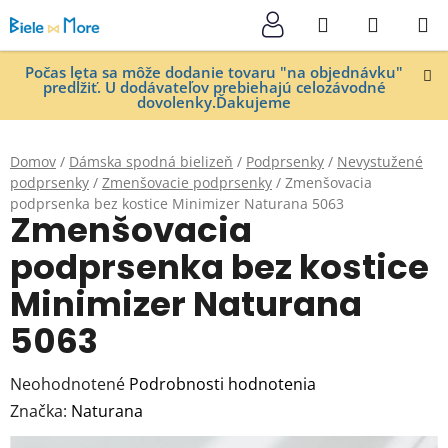
Prejsť
Hľadať
NÁKUP
na
KOŠÍK
obsah
Počas leta sa môže dodanie tovaru "na objednávku"
predĺžiť. U dodávateľov prebiehajú celozávodné
dovolenky.Ďakujeme
Domov
/
Dámska spodná bielizeň
/
Podprsenky
/
Nevystužené
podprsenky
/
Zmenšovacie podprsenky
/
Zmenšovacia
podprsenka bez kostice Minimizer Naturana 5063
Zmenšovacia
podprsenka bez kostice
Minimizer Naturana
5063
Priemerné
Neohodnotené
Podrobnosti hodnotenia
hodnotenie
Značka:
Naturana
produktu