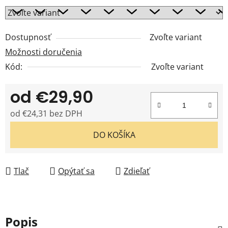
Dostupnosť
Zvoľte variant
Možnosti doručenia
Kód:
Zvoľte variant
od
€29,90
od
€24,31
bez DPH
Jednotková cena:
DO KOŠÍKA
Tlač
Opýtať sa
Zdieľať
Popis