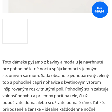
OD
€59,99
Toto dámske pyžamo z bavlny a modalu je navrhnuté
pre pohodlné letné noci a spája komfort s jemným
sezónnym šarmom. Sada obsahuje jednobarevný zelený
top a pohodlné capri nohavice s kvetinovým vzorom
inšpirovaným rozkvitnutými poli. Pohodlný strih zaisťuje
voľnosť pohybu a príjemný pocit na tele, či už
odpočívate doma alebo si užívate pomalé ráno. Ľahké,
prirodzené a ženské – ideálne každodenné nočné