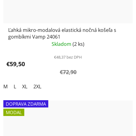
Ľahká mikro-modalová elastická nočná košeľa s
gombíkmi Vamp 24061
Skladom
(2 ks)
€48,37 bez DPH
€59,50
€72,90
M
L
XL
2XL
DOPRAVA ZDARMA
MODAL