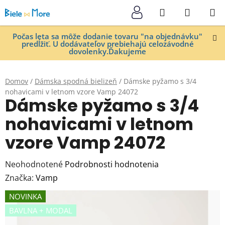
Prejsť
Hľadať
NÁKUP
na
KOŠÍK
obsah
Počas leta sa môže dodanie tovaru "na objednávku"
predĺžiť. U dodávateľov prebiehajú celozávodné
dovolenky.Ďakujeme
Domov
/
Dámska spodná bielizeň
/
Dámske pyžamo s 3/4
nohavicami v letnom vzore Vamp 24072
Dámske pyžamo s 3/4
nohavicami v letnom
vzore Vamp 24072
Priemerné
Neohodnotené
Podrobnosti hodnotenia
hodnotenie
Značka:
Vamp
produktu
NOVINKA
je
BAVLNA + MODAL
0,0