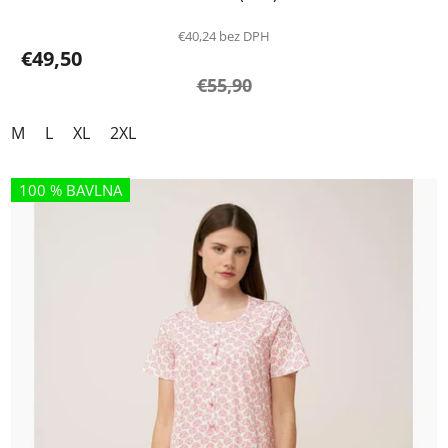
€40,24 bez DPH
€49,50
€55,90
M
L
XL
2XL
100 % BAVLNA