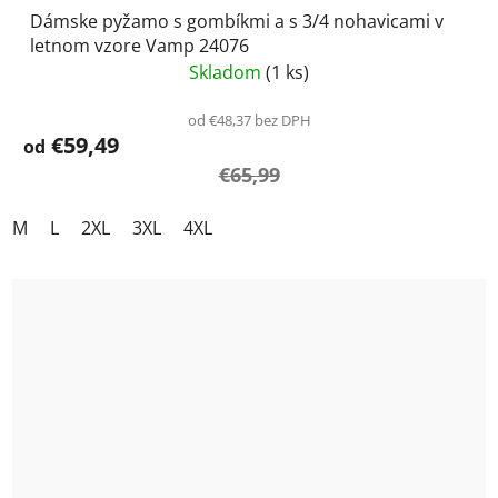
Dámske pyžamo s gombíkmi a s 3/4 nohavicami v
letnom vzore Vamp 24076
Skladom
(1 ks)
od €48,37 bez DPH
€59,49
od
€65,99
M
L
2XL
3XL
4XL