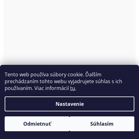
Tento web používa súbory cookie. Ďalším
prechádzaním tohto webu vyjadrujete súhlas s ich
používaním. Viac informácií
tu
.
Nastavenie
Športové nohavičky Anita Active 1627
Odmietnuť
Súhlasím
Skladom
(1 ks)