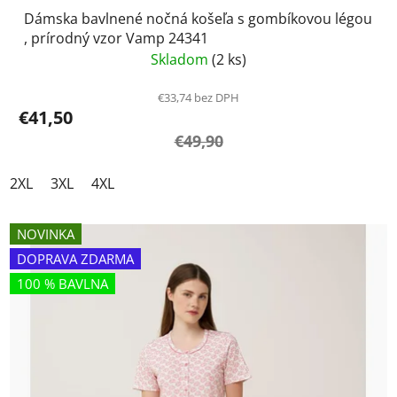
Dámska bavlnené nočná košeľa s gombíkovou légou
, prírodný vzor Vamp 24341
Skladom
(2 ks)
€33,74 bez DPH
€41,50
€49,90
2XL
3XL
4XL
NOVINKA
DOPRAVA ZDARMA
100 % BAVLNA