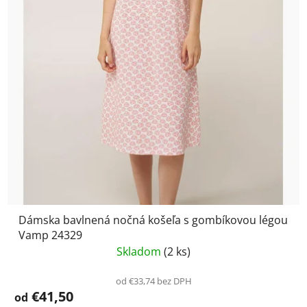
Dámska bavlnená nočná košeľa s gombíkovou légou
Vamp 24329
Skladom
(2 ks)
od €33,74 bez DPH
€41,50
od