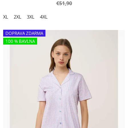
€51,90
XL
2XL
3XL
4XL
DOPRAVA ZDARMA
100 % BAVLNA