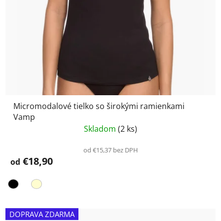
Micromodalové tielko so širokými ramienkami
Vamp
Skladom
(2 ks)
od €15,37 bez DPH
€18,90
od
DOPRAVA ZDARMA