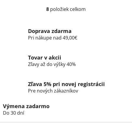
8
položiek celkom
O
v
l
Doprava zdarma
á
d
Pri nákupe nad 49,00€
a
c
i
Tovar v akcii
e
Zľavy až do výšky 40%
p
r
v
Zľava 5% pri novej registrácii
k
Pre nových zákazníkov
y
v
Výmena zadarmo
ý
Do 30 dní
p
i
Z
s