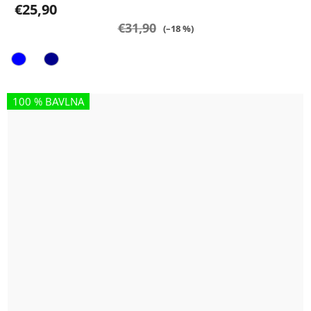
€25,90
€31,90
(–18 %)
100 % BAVLNA