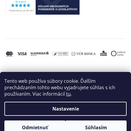
Tento web používa súbory cookie. Ďalším
prechádzaním tohto webu vyjadrujete súhlas s ich
používaním. Viac informácií
tu
.
Nastavenie
Vytvoril Shoptet
a
Adatelier
Odmietnuť
Súhlasím
Copyright 2026
BIELE MORE, s.r.o.
. Všetky práva