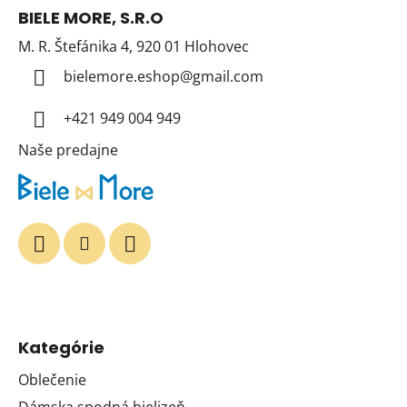
á
u
BIELE MORE, S.R.O
p
M. R. Štefánika 4, 920 01 Hlohovec
ä
t
bielemore.eshop
@
gmail.com
i
+421 949 004 949
e
Naše predajne
Kategórie
Oblečenie
Dámska spodná bielizeň