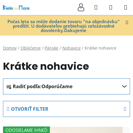
Prejsť
Hľadať
NÁKUP
na
KOŠÍK
obsah
Počas leta sa môže dodanie tovaru "na objednávku"
predĺžiť. U dodávateľov prebiehajú celozávodné
dovolenky.Ďakujeme
Domov
/
Oblečenie
/
Pánske
/
Nohavice
/
Krátke nohavice
Krátke nohavice
R
Radiť podľa:
Odporúčame
a
d
e
OTVORIŤ FILTER
n
i
V
e
ODOSIELAME IHNEĎ