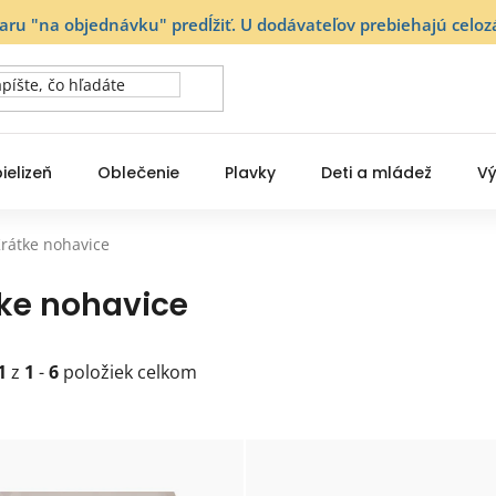
varu "na objednávku" predĺžiť. U dodávateľov prebiehajú ce
ielizeň
Oblečenie
Plavky
Deti a mládež
Vý
rátke nohavice
ke nohavice
1
z
1
-
6
položiek celkom