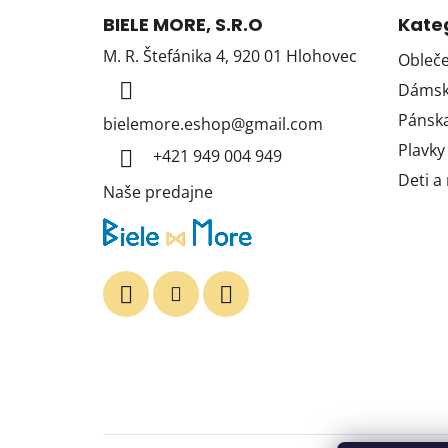
á
BIELE MORE, S.R.O
Kate
p
M. R. Štefánika 4, 920 01 Hlohovec
Obleče
ä
Dámska
t
i
Pánska
bielemore.eshop
@
gmail.com
e
Plavky
+421 949 004 949
Deti a
Naše predajne