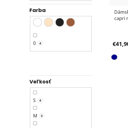
Farba
Dámsk
capri
1650
0
€41,9
4
Veľkosť
S
4
M
3