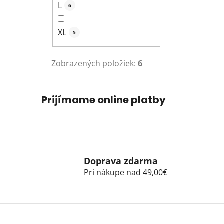
L
6
XL
5
Zobrazených položiek:
6
Prijímame online platby
Doprava zdarma
Pri nákupe nad 49,00€
Z