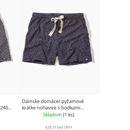
i
e
p
r
o
d
u
k
t
o
v
Dámske domáce/ pyžamové
240-
krátke nohavice s bodkami
Mustang 6238-1600
Skladom
(1 ks)
€28,37 bez DPH