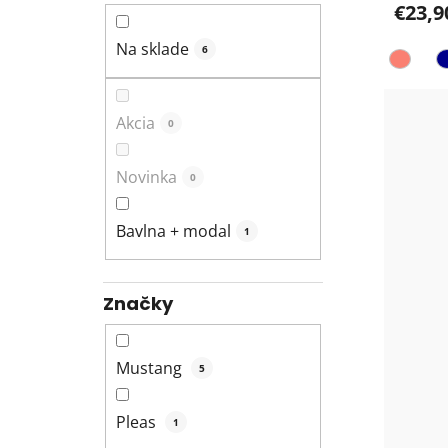
€23,9
Na sklade
6
Akcia
0
Novinka
0
Bavlna + modal
1
Značky
Mustang
5
Pleas
1