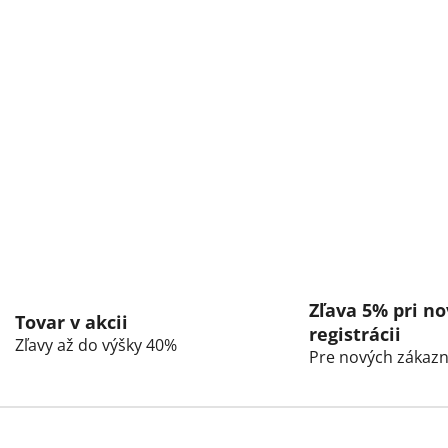
p
r
v
k
y
v
ý
p
i
s
u
Zľava 5% pri no
Tovar v akcii
registrácii
Zľavy až do výšky 40%
Pre nových zákazn