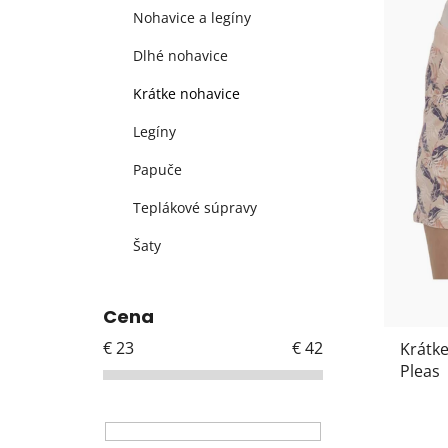
p
e
Nohavice a legíny
i
l
s
Dlhé nohavice
p
Krátke nohavice
r
o
Legíny
d
Papuče
u
k
Teplákové súpravy
t
Šaty
o
v
Cena
€
23
€
42
Krátke
Pleas