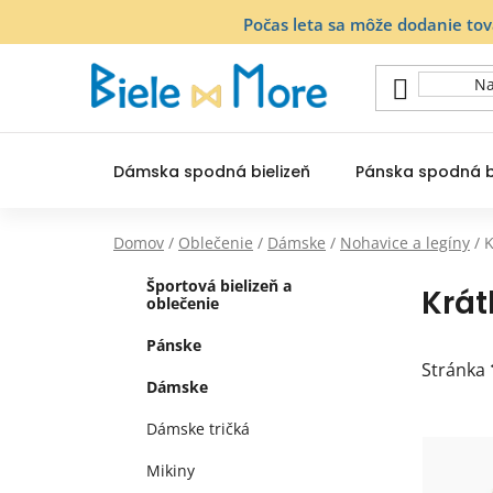
Prejsť
Počas leta sa môže dodanie to
na
obsah
Dámska spodná bielizeň
Pánska spodná b
Domov
/
Oblečenie
/
Dámske
/
Nohavice a legíny
/
K
B
K
Preskočiť
Športová bielizeň a
Krát
a
o
kategórie
oblečenie
t
č
e
Pánske
n
g
Stránka
ý
Dámske
ó
p
r
Dámske tričká
V
i
a
ý
e
n
Mikiny