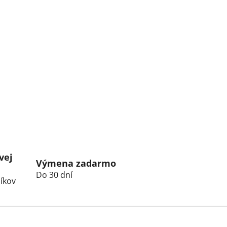
vej
Výmena zadarmo
Do 30 dní
íkov