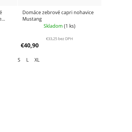
é
Domáce zebrové capri nohavice
e
Mustang
Skladom
(1 ks)
€33,25 bez DPH
€40,90
S
L
XL