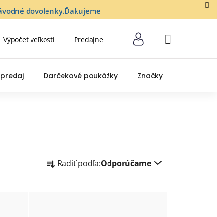
lozávodné dovolenky.Ďakujeme
Výpočet veľkosti
Predajne
NÁKUPNÝ
KOŠÍK
predaj
Darčekové poukážky
Značky
R
Radiť podľa:
Odporúčame
a
d
e
n