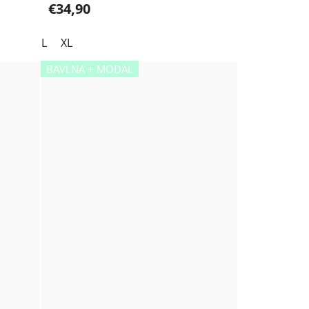
€34,90
L
XL
BAVLNA + MODAL