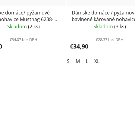
e domáce/ pyžamové
Dámske domáce / pyžamov
 nohavice Mustnag 6238-
bavlnené kárované nohavic
Mustang 6236- 1600
Skladom
(2 ks)
Skladom
(3 ks)
€34,07 bez DPH
€28,37 bez DPH
0
€34,90
S
M
L
XL
O
v
l
á
d
a
c
i
e