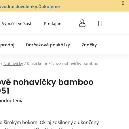
lozávodné dovolenky.Ďakujeme
Výpočet veľkosti
Predajne
NÁKUPNÝ
KOŠÍK
predaj
Darčekové poukážky
Značky
/
Nohavičky
/
Klasické bezšvové nohavičky bamboo
vové nohavičky bamboo
051
hodnotenia
so širokým bokom. Okraj zosilnený a ukončený