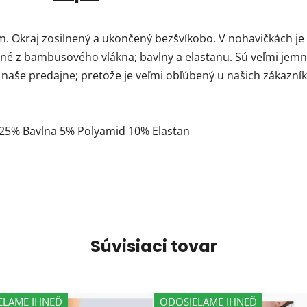
. Okraj zosilnený a ukončený bezšvíkobo. V nohavičkách je
ené z bambusového vlákna; bavlny a elastanu. Sú veľmi jem
naše predajne; pretože je veľmi obľúbený u našich zákazníko
) 25% Bavlna 5% Polyamid 10% Elastan
Súvisiaci tovar
ELAME IHNEĎ
ODOSIELAME IHNEĎ