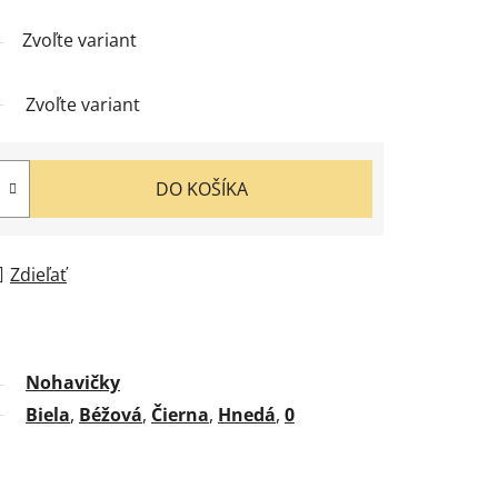
Zvoľte variant
Zvoľte variant
DO KOŠÍKA
Zdieľať
Nohavičky
Biela
,
Béžová
,
Čierna
,
Hnedá
,
0