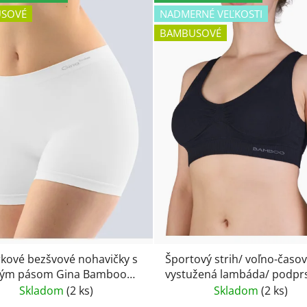
SOVÉ
NADMERNÉ VEĽKOSTI
BAMBUSOVÉ
kové bezšvové nohavičky s
Športový strih/ voľno-časo
kým pásom Gina Bamboo
vystužená lambáda/ podpr
3
Gina Eco Bamboo 07014
Skladom
(2 ks)
Skladom
(2 ks)