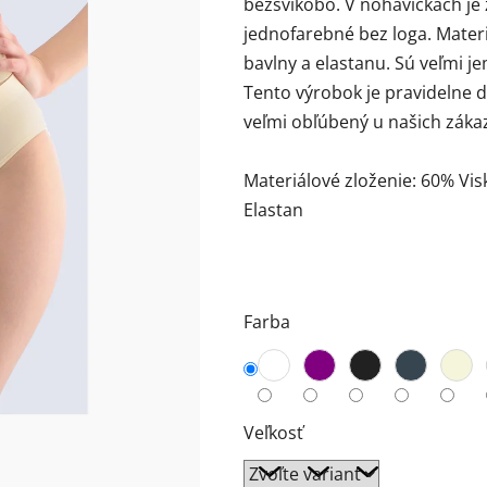
bezšvíkobo. V nohavičkách je
0,0
jednofarebné bez loga. Mate
z
bavlny a elastanu. Sú veľmi 
5
Tento výrobok je pravidelne d
hviezdičiek.
veľmi obľúbený u našich zákaz
Materiálové zloženie: 60% Vi
Elastan
Farba
Veľkosť