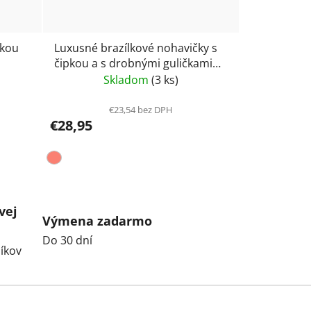
pkou
Luxusné brazílkové nohavičky s
čipkou a s drobnými guličkami
Rosa Faia 1394 ELOISE
Skladom
(3 ks)
€23,54 bez DPH
€28,95
vej
Výmena zadarmo
Do 30 dní
íkov