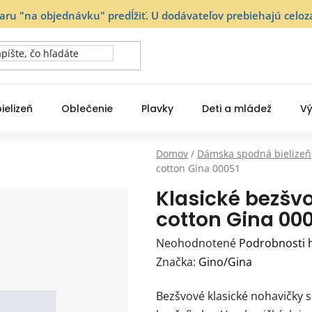
varu "na objednávku" predĺžiť. U dodávateľov prebiehajú ce
ielizeň
Oblečenie
Plavky
Deti a mládež
Vý
Domov
/
Dámska spodná bielizeň
cotton Gina 00051
Klasické bezš
cotton Gina 00
Priemerné
Neohodnotené
Podrobnosti 
hodnotenie
Značka:
Gino/Gina
produktu
Bezšvové klasické nohavičky 
je