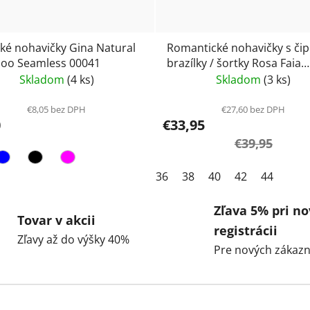
cké nohavičky Gina Natural
Romantické nohavičky s či
oo Seamless 00041
brazílky / šortky Rosa Faia
Suzette 1952- black / čierna
Skladom
(4 ks)
Skladom
(3 ks)
€8,05 bez DPH
€27,60 bez DPH
0
€33,95
€39,95
36
38
40
42
44
Zľava 5% pri no
Tovar v akcii
registrácii
Zľavy až do výšky 40%
Pre nových zákazn