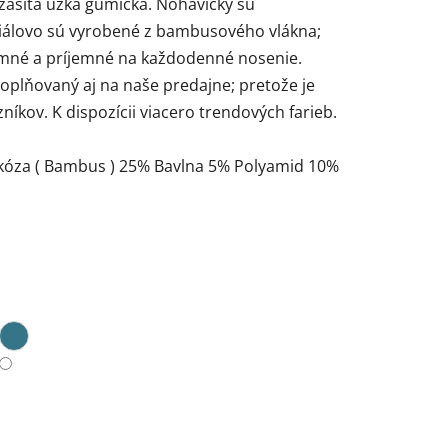
 zašitá úzka gumička. Nohavičky sú
riálovo sú vyrobené z bambusového vlákna;
jemné a príjemné na každodenné nosenie.
oplňovaný aj na naše predajne; pretože je
níkov. K dispozícii viacero trendových farieb.
skóza ( Bambus ) 25% Bavlna 5% Polyamid 10%