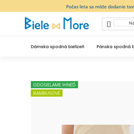
Prejsť
Počas leta sa môže dodanie to
na
obsah
Dámska spodná bielizeň
Pánska spodná b
ODOSIELAME IHNEĎ
BAMBUSOVÉ