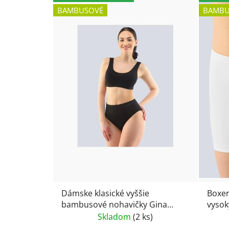
BAMBUSOVÉ
BAMBU
Dámske klasické vyššie
Boxer
bambusové nohavičky Gina
vyso
00035 MARTINA
0301
Skladom
(2 ks)