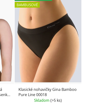
BAMBUSOVÉ
vá
Klasické nohavičky Gina Bamboo
senka
Pure Line 00018
Skladom
(>5 ks)