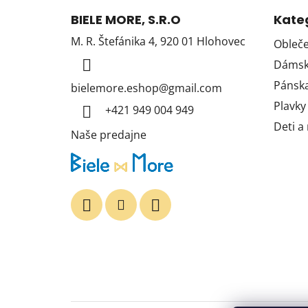
á
BIELE MORE, S.R.O
Kate
p
M. R. Štefánika 4, 920 01 Hlohovec
Obleče
ä
Dámska
t
i
Pánska
bielemore.eshop
@
gmail.com
e
Plavky
+421 949 004 949
Deti a
Naše predajne