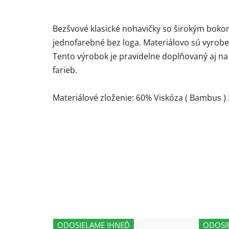
Bezšvové klasické nohavičky so širokým bokom
jednofarebné bez loga. Materiálovo sú vyrob
Tento výrobok je pravidelne doplňovaný aj na 
farieb.
Materiálové zloženie: 60% Viskóza ( Bambus 
ODOSIELAME IHNEĎ
ODOSI