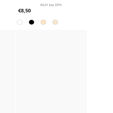
€6,91 bez DPH
€8,50