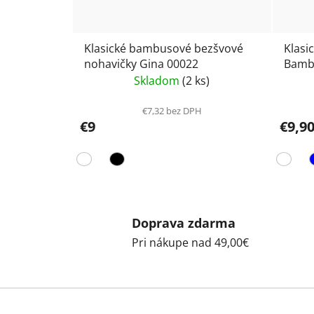
Klasické bambusové bezšvové
Klasi
nohavičky Gina 00022
Bamb
Skladom
(2 ks)
€7,32 bez DPH
€9
€9,9
Doprava zdarma
Pri nákupe nad 49,00€
Z