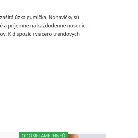
 zašitá úzka gumička. Nohavičky sú
né a príjemné na každodenné nosenie.
v. K dispozícii viacero trendových
ODOSIELAME IHNEĎ