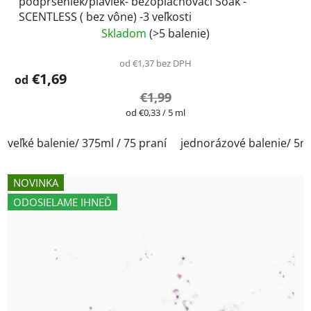
podprseniek/plaviek- bezoplachovací Soak -
SCENTLESS ( bez vône) -3 veľkosti
Skladom
(>5 balenie)
od €1,37 bez DPH
€1,69
od
€1,99
Jednotková
od €0,33 / 5 ml
cena:
veľké balenie/ 375ml / 75 praní
jednorázové balenie/ 5m
NOVINKA
ODOSIELAME IHNEĎ