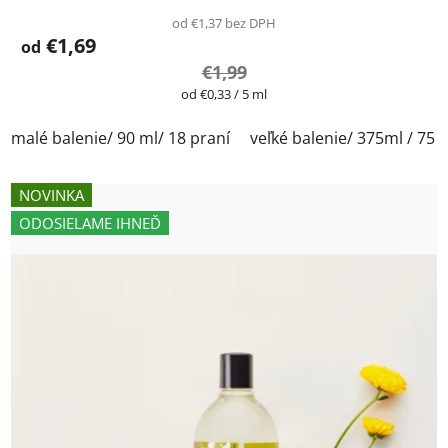
od €1,37 bez DPH
€1,69
od
€1,99
Jednotková
od €0,33 / 5 ml
cena:
malé balenie/ 90 ml/ 18 praní
veľké balenie/ 375ml / 75 
NOVINKA
ODOSIELAME IHNEĎ