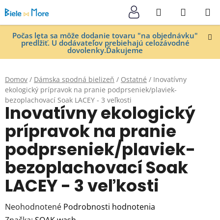
Prejsť
Hľadať
NÁKUP
na
KOŠÍK
obsah
Počas leta sa môže dodanie tovaru "na objednávku"
predĺžiť. U dodávateľov prebiehajú celozávodné
dovolenky.Ďakujeme
Domov
/
Dámska spodná bielizeň
/
Ostatné
/
Inovatívny
ekologický prípravok na pranie podprseniek/plaviek-
bezoplachovací Soak LACEY - 3 veľkosti
Inovatívny ekologický
prípravok na pranie
podprseniek/plaviek-
bezoplachovací Soak
LACEY - 3 veľkosti
Priemerné
Neohodnotené
Podrobnosti hodnotenia
hodnotenie