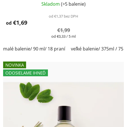
Skladom
(>5 balenie)
od €1,37 bez DPH
€1,69
od
€1,99
Jednotková
od €0,33 / 5 ml
cena:
malé balenie/ 90 ml/ 18 praní
veľké balenie/ 375ml / 75 
NOVINKA
ODOSIELAME IHNEĎ