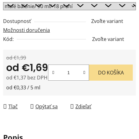
Dostupnosť
Zvoľte variant
Možnosti doručenia
Kód:
Zvoľte variant
od €1,99
od
€1,69
DO KOŠÍKA
od
€1,37
bez DPH
Jednotková cena:
od €0,33 / 5 ml
Tlač
Opýtať sa
Zdieľať
Popis