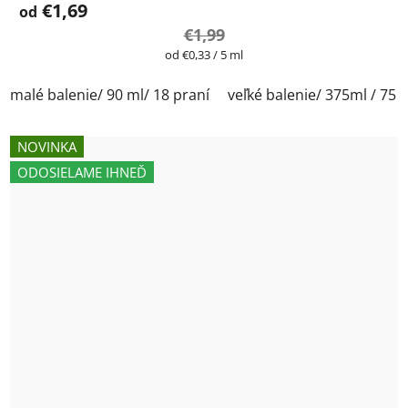
€1,69
od
€1,99
Jednotková
od €0,33 / 5 ml
cena:
malé balenie/ 90 ml/ 18 praní
veľké balenie/ 375ml / 75 
NOVINKA
ODOSIELAME IHNEĎ