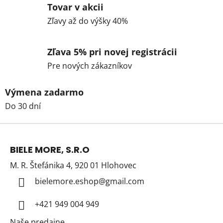
Tovar v akcii
Zľavy až do výšky 40%
Zľava 5% pri novej registrácii
Pre nových zákazníkov
Výmena zadarmo
Do 30 dní
Z
á
BIELE MORE, S.R.O
p
M. R. Štefánika 4, 920 01 Hlohovec
ä
t
bielemore.eshop
@
gmail.com
i
+421 949 004 949
e
Naše predajne