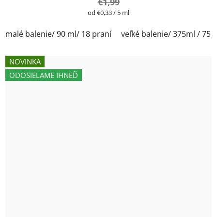
€1,99
Jednotková
od €0,33 / 5 ml
cena:
malé balenie/ 90 ml/ 18 praní
veľké balenie/ 375ml / 75 
NOVINKA
ODOSIELAME IHNEĎ