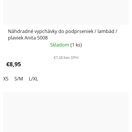
Náhdradné vypchávky do podprseniek / lambád /
plaviek Anita 5008
Skladom
(1 ks)
€7,28 bez DPH
€8,95
XS
S/M
L/XL