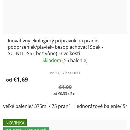
Inovatívny ekologický prípravok na pranie
podprseniek/plaviek- bezoplachovací Soak -
SCENTLESS ( bez vône) -3 veľkosti
Skladom
(>5 balenie)
od €1,37 bez DPH
€1,69
od
€1,99
Jednotková
od €0,33 / 5 ml
cena:
veľké balenie/ 375ml / 75 praní
jednorázové balenie/ 5m
NOVINKA