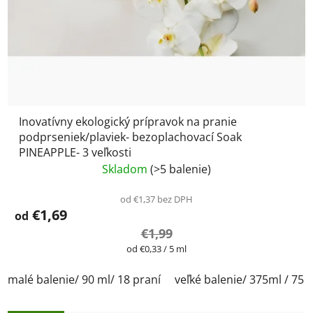
Inovatívny ekologický prípravok na pranie
podprseniek/plaviek- bezoplachovací Soak
PINEAPPLE- 3 veľkosti
Skladom
(>5 balenie)
od €1,37 bez DPH
€1,69
od
€1,99
Jednotková
od €0,33 / 5 ml
cena:
malé balenie/ 90 ml/ 18 praní
veľké balenie/ 375ml / 75 