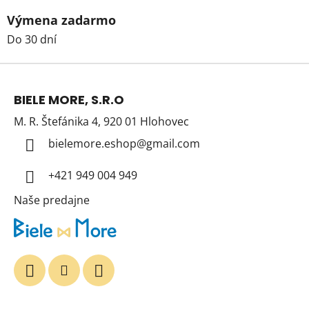
Výmena zadarmo
Do 30 dní
Z
á
BIELE MORE, S.R.O
p
M. R. Štefánika 4, 920 01 Hlohovec
ä
t
bielemore.eshop
@
gmail.com
i
+421 949 004 949
e
Naše predajne