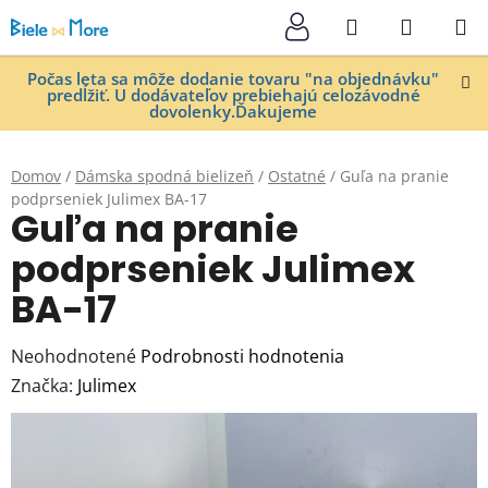
Prejsť
Hľadať
NÁKUP
na
KOŠÍK
obsah
Počas leta sa môže dodanie tovaru "na objednávku"
predĺžiť. U dodávateľov prebiehajú celozávodné
dovolenky.Ďakujeme
Domov
/
Dámska spodná bielizeň
/
Ostatné
/
Guľa na pranie
podprseniek Julimex BA-17
Guľa na pranie
podprseniek Julimex
BA-17
Priemerné
Neohodnotené
Podrobnosti hodnotenia
hodnotenie
Značka:
Julimex
produktu
je
0,0