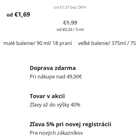
od €1,37 bez DPH
€1,69
od
€1,99
Jednotková
od €0,33 / 5 ml
cena:
malé balenie/ 90 ml/ 18 praní
veľké balenie/ 375ml / 75 
Doprava zdarma
Pri nákupe nad 49,00€
Tovar v akcii
Zľavy až do výšky 40%
Zľava 5% pri novej registrácii
Pre nových zákazníkov