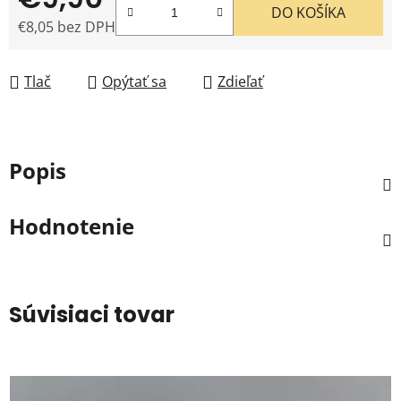
DO KOŠÍKA
€8,05 bez DPH
Jednotková cena:
Tlač
Opýtať sa
Zdieľať
Popis
Hodnotenie
Súvisiaci tovar