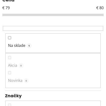
p
r
€
79
€
80
o
d
u
k
t
o
Na sklade
1
v
Akcia
0
Novinka
0
Značky