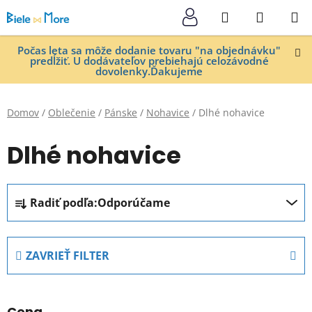
Prejsť
Hľadať
NÁKUP
na
KOŠÍK
obsah
Počas leta sa môže dodanie tovaru "na objednávku"
predĺžiť. U dodávateľov prebiehajú celozávodné
dovolenky.Ďakujeme
Domov
/
Oblečenie
/
Pánske
/
Nohavice
/
Dlhé nohavice
Dlhé nohavice
R
Radiť podľa:
Odporúčame
a
d
e
ZAVRIEŤ FILTER
n
i
e
Cena