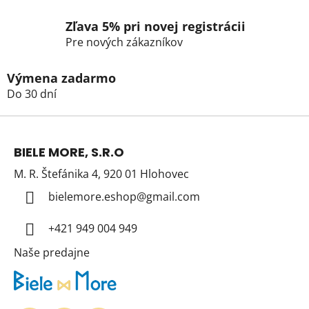
r
v
Zľava 5% pri novej registrácii
k
Pre nových zákazníkov
y
v
Výmena zadarmo
ý
Do 30 dní
p
i
Z
s
á
u
BIELE MORE, S.R.O
p
M. R. Štefánika 4, 920 01 Hlohovec
ä
t
bielemore.eshop
@
gmail.com
i
+421 949 004 949
e
Naše predajne