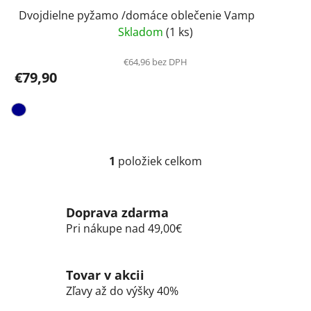
Dvojdielne pyžamo /domáce oblečenie Vamp
Skladom
(1 ks)
€64,96 bez DPH
€79,90
1
položiek celkom
O
v
l
Doprava zdarma
á
d
Pri nákupe nad 49,00€
a
c
i
Tovar v akcii
e
Zľavy až do výšky 40%
p