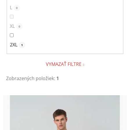
L
0
XL
0
2XL
1
VYMAZAŤ FILTRE
Zobrazených položiek:
1
V
ý
p
i
s