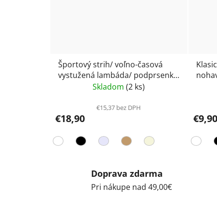
Športový strih/ voľno-časová
Klasi
vystužená lambáda/ podprsenka
nohav
Gina Eco Bamboo 07014
Skladom
(2 ks)
€15,37 bez DPH
€18,90
€9,9
Doprava zdarma
Pri nákupe nad 49,00€