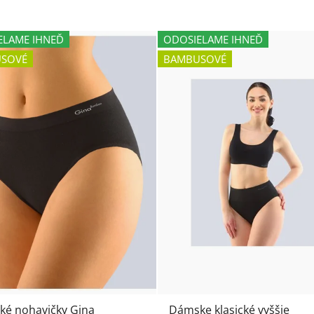
ELAME IHNEĎ
ODOSIELAME IHNEĎ
SOVÉ
BAMBUSOVÉ
cké nohavičky Gina
Dámske klasické vyššie