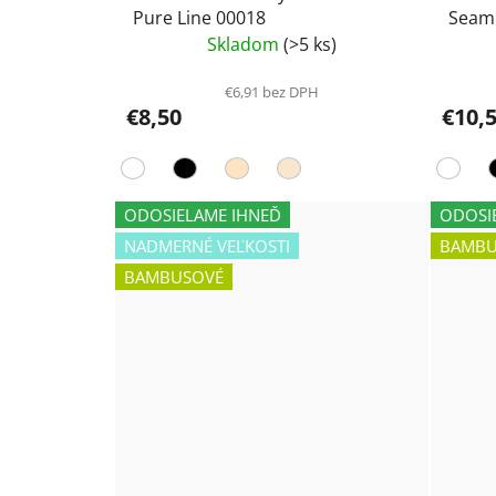
Pure Line 00018
Seam
Skladom
(>5 ks)
€6,91 bez DPH
€8,50
€10,
ODOSIELAME IHNEĎ
ODOSI
NADMERNÉ VEĽKOSTI
BAMBU
BAMBUSOVÉ