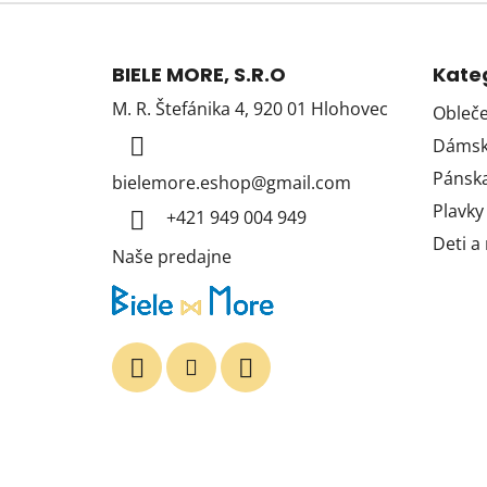
Z
á
BIELE MORE, S.R.O
Kate
p
M. R. Štefánika 4, 920 01 Hlohovec
Obleče
ä
Dámska
t
i
Pánska
bielemore.eshop
@
gmail.com
e
Plavky
+421 949 004 949
Deti a
Naše predajne