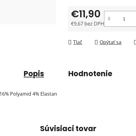
€11,90
€9,67 bez DPH
Jednotková cena:
Tlač
Opýtať sa
Popis
Hodnotenie
 16% Polyamid 4% Elastan
Súvisiaci tovar