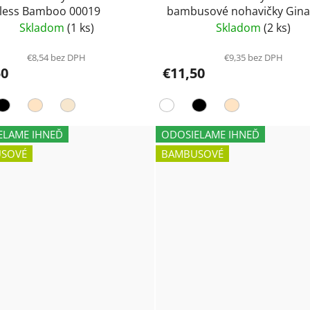
less Bamboo 00019
bambusové nohavičky Gina
00035 MARTINA
Skladom
(1 ks)
Skladom
(2 ks)
€8,54 bez DPH
€9,35 bez DPH
50
€11,50
ELAME IHNEĎ
ODOSIELAME IHNEĎ
SOVÉ
BAMBUSOVÉ