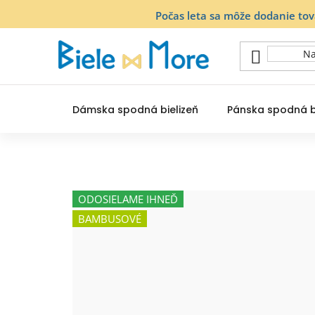
Prejsť
Počas leta sa môže dodanie to
na
obsah
Dámska spodná bielizeň
Pánska spodná b
ODOSIELAME IHNEĎ
BAMBUSOVÉ