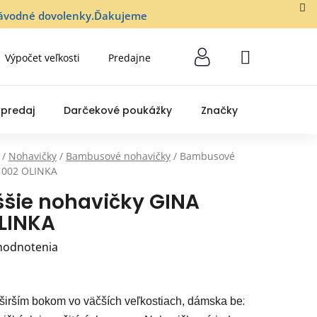
lozávodné dovolenky.Ďakujeme
Výpočet veľkosti
Predajne
NÁKUPNÝ
KOŠÍK
predaj
Darčekové poukážky
Značky
/
Nohavičky
/
Bambusové nohavičky
/
Bambusové
1002 OLINKA
šie nohavičky GINA
LINKA
hodnotenia
 širším bokom vo väčších veľkostiach, dámska bezšvová bielizeň