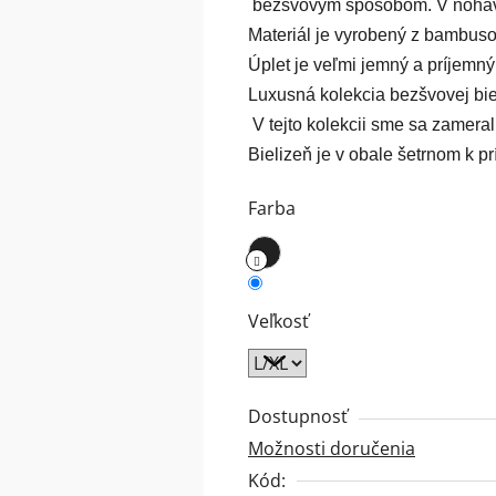
 bezšvovým spôsobom. V nohavič
0,0
Materiál je vyrobený z bambuso
z
Úplet je veľmi jemný a príjemn
5
Luxusná kolekcia bezšvovej b
hviezdičiek.
 V tejto kolekcii sme sa zamera
Bielizeň je v obale šetrnom k ​​pr
Farba
Veľkosť
Dostupnosť
Možnosti doručenia
Kód: