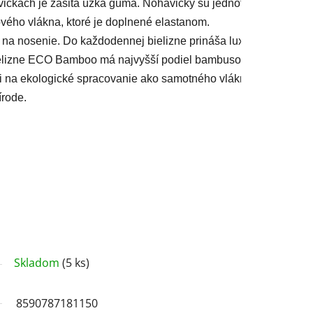
kách je zašitá úzka guma. Nohavičky sú jednofarebné. V zálož
vého vlákna, ktoré je doplnené elastanom. 
ý na nosenie. Do každodennej bielizne prináša luxusný hodvábny
ielizne ECO Bamboo má najvyšší podiel bambusového vlákna.
li na ekologické spracovanie ako samotného vlákna, tak postupov 
írode.
Skladom
(5 ks)
8590787181150