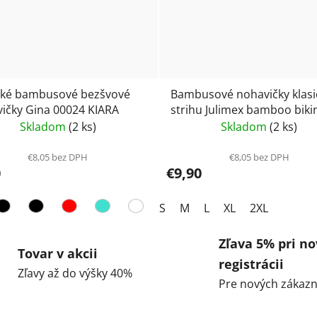
cké bambusové bezšvové
Bambusové nohavičky klas
ičky Gina 00024 KIARA
strihu Julimex bamboo biki
Skladom
(2 ks)
Skladom
(2 ks)
€8,05 bez DPH
€8,05 bez DPH
0
€9,90
S
M
L
XL
2XL
Zľava 5% pri no
Tovar v akcii
registrácii
Zľavy až do výšky 40%
Pre nových zákazn