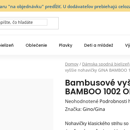
varu "na objednávku" predĺžiť. U dodávateľov prebiehajú ce
ielizeň
Oblečenie
Plavky
Deti a mládež
Vý
Domov
/
Dámska spodná bielizeň
vyššie nohavičky GINA BAMBOO 
Bambusové vyš
BAMBOO 1002 O
Priemerné
Neohodnotené
Podrobnosti 
hodnotenie
Značka:
Gino/Gina
produktu
Nohavičky klasického strihu so
je