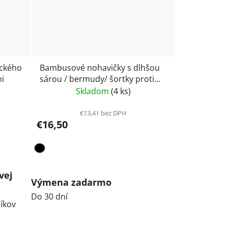
ického
Bambusové nohavičky s dlhšou
ni
sárou / bermudy/ šortky proti
otieraniu stehien GINA 3017
Skladom
(4 ks)
AMALA
€13,41 bez DPH
€16,50
vej
Výmena zadarmo
Do 30 dní
íkov