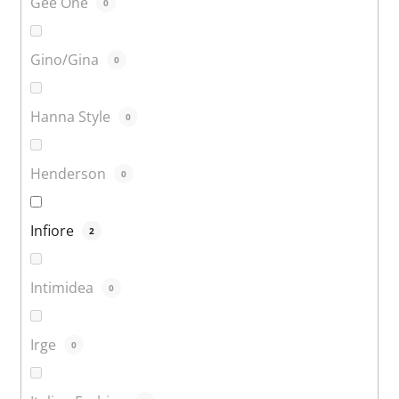
Gee One
0
Gino/Gina
0
Hanna Style
0
Henderson
0
Infiore
2
Intimidea
0
Irge
0