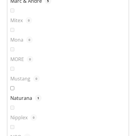
Marc & André
5
Mitex
0
Mona
0
MORE
0
Mustang
0
Naturana
1
Nipplex
0