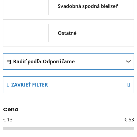
Svadobná spodná bielizeň
Ostatné
R
Radiť podľa:
Odporúčame
a
d
e
ZAVRIEŤ FILTER
n
i
e
Cena
p
r
€
13
€
63
o
d