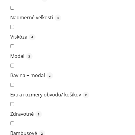
Nadmerné veľkosti
3
Viskóza
4
Modal
3
Bavlna + modal
2
Extra rozmery obvodu/ košíkov
2
Zdravotné
3
Bambusové
2