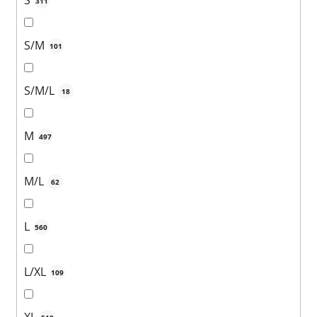
S
311
S/M
101
S/M/L
18
M
497
M/L
62
L
560
L/XL
109