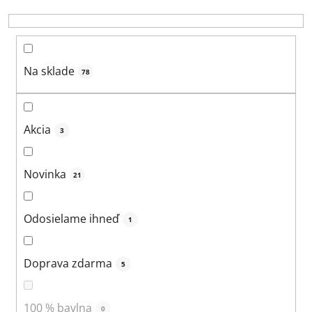
u
k
t
o
Na sklade
78
v
Akcia
3
Novinka
21
Odosielame ihneď
1
Doprava zdarma
5
100 % bavlna
0