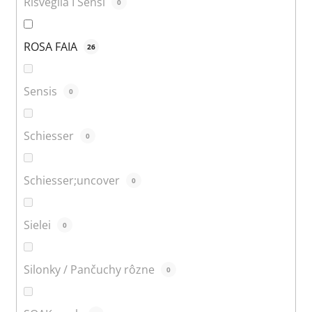
Risveglia I Sensi
0
ROSA FAIA
26
Sensis
0
Schiesser
0
Schiesser;uncover
0
Sielei
0
Silonky / Pančuchy rôzne
0