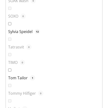
SOAK wash
0
SOXO
0
Sylvia Speidel
12
Tatrasvit
0
TIMO
0
Tom Tailor
1
Tommy Hilfiger
0