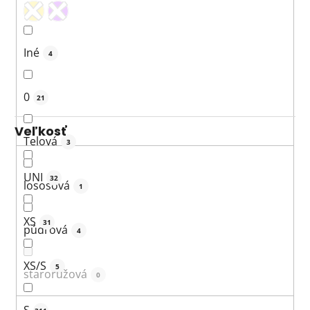
Iné
4
0
21
Veľkosť
Telová
3
UNI
32
lososová
1
XS
31
púdrová
4
XS/S
5
staroružová
0