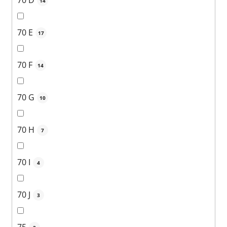
70 D
14
70 E
17
70 F
14
70 G
10
70 H
7
70 I
4
70 J
3