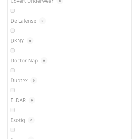
Covert Underwear
0
De Lafense
0
DKNY
0
Doctor Nap
0
Duotex
0
ELDAR
0
Esotiq
0