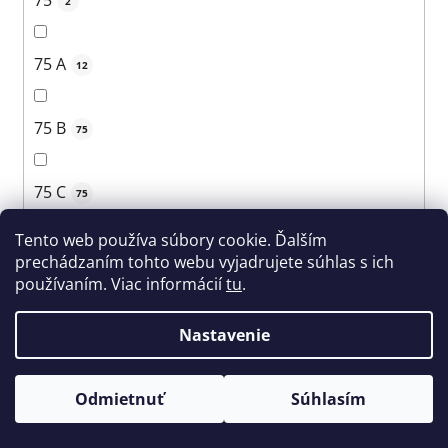
75
2
75 A
12
75 B
75
75 C
75
Tento web používa súbory cookie. Ďalším
75 D
69
prechádzaním tohto webu vyjadrujete súhlas s ich
používaním. Viac informácií
tu
.
75 E
60
Nastavenie
75 F
41
Odmietnuť
Súhlasím