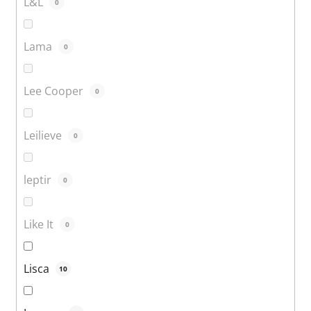
L&L
0
Lama
0
Lee Cooper
0
Leilieve
0
leptir
0
Like It
0
Lisca
10