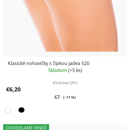
Klasické nohavičky s čipkou Jadea 520
Skladom
(>5 ks)
€5,04 bez DPH
€6,20
€7
(–11 %)
ODOSIELAME IHNEĎ