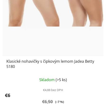
Klasické nohavičky s čipkovým lemom Jadea Betty
5180
Priemerné
Skladom
(>5 ks)
hodnotenie
produktu
€4,88 bez DPH
€6
je
€6,50
5,0
(–7 %)