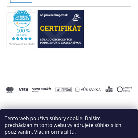
SA
Tento web používa súbory cookie. Ďalším
prechádzaním tohto webu vyjadrujete súhlas s ich
používaním. Viac informácií
tu
.