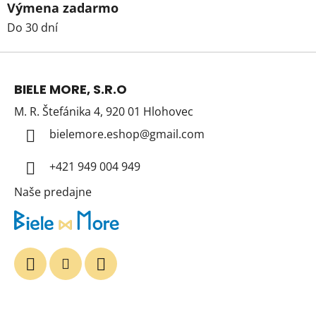
Výmena zadarmo
Do 30 dní
Z
á
BIELE MORE, S.R.O
p
M. R. Štefánika 4, 920 01 Hlohovec
ä
t
bielemore.eshop
@
gmail.com
i
+421 949 004 949
e
Naše predajne