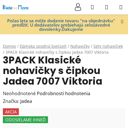
Prejsť
Hľadať
NÁKUP
na
KOŠÍK
obsah
Počas leta sa môže dodanie tovaru "na objednávku"
predĺžiť. U dodávateľov prebiehajú celozávodné
dovolenky.Ďakujeme
Domov
/
Dámska spodná bielizeň
/
Nohavičky
/
Sety nohavičiek
/
3PACK Klasické nohavičky s čipkou Jadea 7007 Viktoria
3PACK Klasické
nohavičky s čipkou
Jadea 7007 Viktoria
Priemerné
Neohodnotené
Podrobnosti hodnotenia
hodnotenie
Značka:
Jadea
produktu
AKCIA
je
ODOSIELAME IHNEĎ
0,0