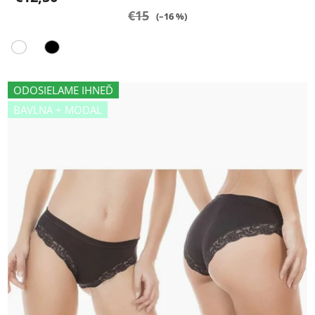
€15
(–16 %)
ODOSIELAME IHNEĎ
BAVLNA + MODAL