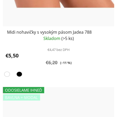
Midi nohavičky s vysokým pásom Jadea 788
Skladom
(>5 ks)
€4,47 bez DPH
€5,50
€6,20
(–11 %)
ODOSIELAME IHNEĎ
BAVLNA + MODAL