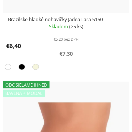
Brazílske hladké nohavičky Jadea Lara 5150
Skladom
(>5 ks)
€5,20 bez DPH
€6,40
€7,30
ODOSIELAME IHNEĎ
BAVLNA + MODAL