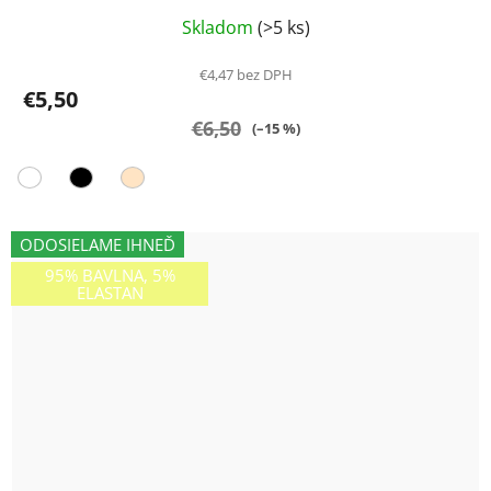
Priemerné
Skladom
(>5 ks)
hodnotenie
produktu
€4,47 bez DPH
€5,50
je
€6,50
5,0
(–15 %)
z
5
hviezdičiek.
ODOSIELAME IHNEĎ
95% BAVLNA, 5%
ELASTAN