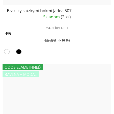
Brazilky s úzkymi bokmi Jadea 507
Skladom
(2 ks)
€4,07 bez DPH
€5
€5,99
(–16 %)
ODOSIELAME IHNEĎ
BAVLNA + MODAL