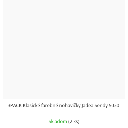
3PACK Klasické farebné nohavičky Jadea Sendy 5030
Priemerné
Skladom
(2 ks)
hodnotenie