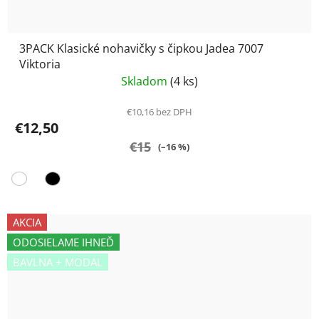
3PACK Klasické nohavičky s čipkou Jadea 7007
Viktoria
Skladom
(4 ks)
€10,16 bez DPH
€12,50
€15
(–16 %)
AKCIA
ODOSIELAME IHNEĎ
BAVLNA + MODAL