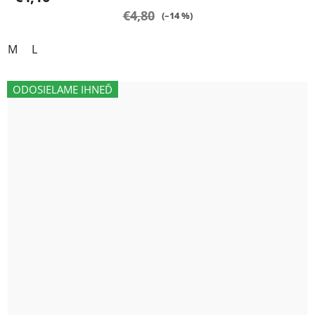
€4,80
(–14 %)
M
L
ODOSIELAME IHNEĎ