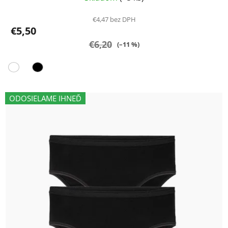
€4,47 bez DPH
€5,50
€6,20
(–11 %)
ODOSIELAME IHNEĎ