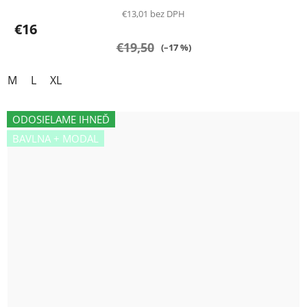
produktu
€13,01 bez DPH
€16
je
€19,50
5,0
(–17 %)
z
M
L
XL
5
hviezdičiek.
ODOSIELAME IHNEĎ
BAVLNA + MODAL