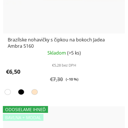
Brazílske nohavičky s čipkou na bokoch Jadea
Ambra 5160
Skladom
(>5 ks)
€5,28 bez DPH
€6,50
€7,30
(–10 %)
ODOSIELAME IHNEĎ
BAVLNA + MODAL