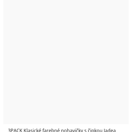
3PACK Klasické farebné nohavičky s čipkou Jadea