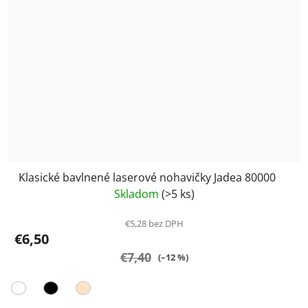
Klasické bavlnené laserové nohavičky Jadea 80000
Skladom
(>5 ks)
€5,28 bez DPH
€6,50
€7,40
(–12 %)