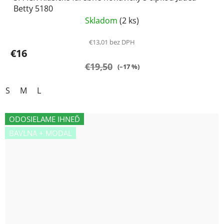
Betty 5180
Skladom
(2 ks)
€13,01 bez DPH
€16
€19,50
(–17 %)
S
M
L
ODOSIELAME IHNEĎ
BAVLNA + MODAL