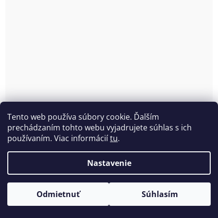
Laserové bedrové nohavičky so širšími bokmi
Tento web používa súbory cookie. Ďalším
/hipster Jadea 80030
prechádzaním tohto webu vyjadrujete súhlas s ich
Skladom
(>5 ks)
používaním. Viac informácií
tu
.
€5,28 bez DPH
Nastavenie
€6,50
€7,30
(–10 %)
Odmietnuť
Súhlasím