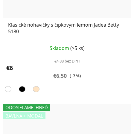
Klasické nohavičky s čipkovým lemom Jadea Betty
5180
Priemerné
Skladom
(>5 ks)
hodnotenie
produktu
€4,88 bez DPH
€6
je
€6,50
5,0
(–7 %)
z
5
hviezdičiek.
ODOSIELAME IHNEĎ
BAVLNA + MODAL