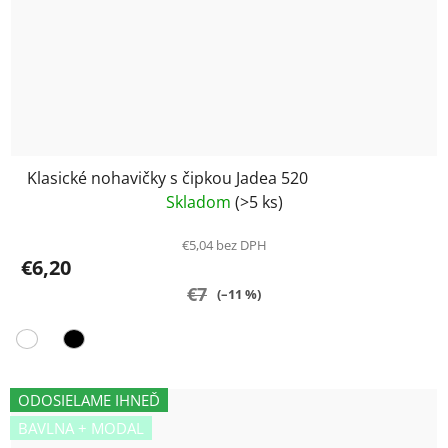
Klasické nohavičky s čipkou Jadea 520
Skladom
(>5 ks)
€5,04 bez DPH
€6,20
€7
(–11 %)
ODOSIELAME IHNEĎ
BAVLNA + MODAL