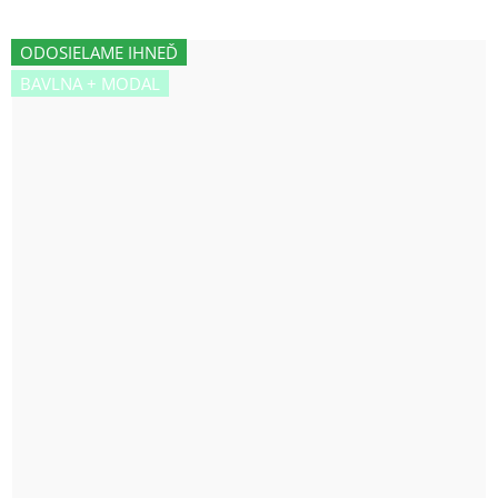
ODOSIELAME IHNEĎ
BAVLNA + MODAL