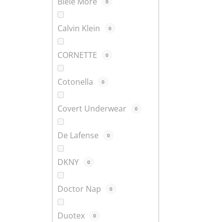
Biele More
0
Calvin Klein
0
CORNETTE
0
Cotonella
0
Covert Underwear
0
De Lafense
0
DKNY
0
Doctor Nap
0
Duotex
0