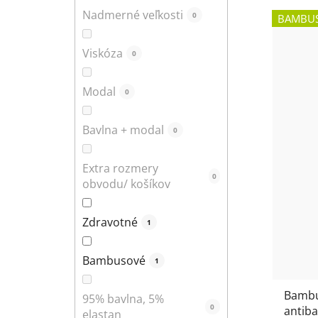
Nadmerné veľkosti
0
BAMBU
Viskóza
0
Modal
0
Bavlna + modal
0
Extra rozmery
0
obvodu/ košíkov
Zdravotné
1
Bambusové
1
Bambu
95% bavlna, 5%
0
antib
elastan