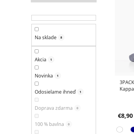
p
r
o
d
u
Na sklade
8
k
t
o
Akcia
1
v
Novinka
1
3PACK
Kappa
Odosielame ihneď
1
Doprava zdarma
0
€8,90
100 % bavlna
0