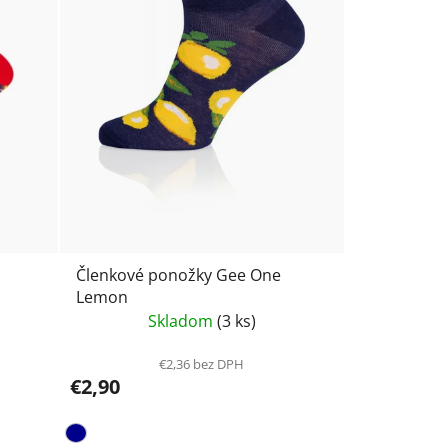
r
o
d
u
k
t
o
v
Členkové ponožky Gee One
Lemon
Skladom
(3 ks)
€2,36 bez DPH
€2,90