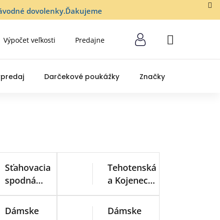
lozávodné dovolenky.Ďakujeme
Výpočet veľkosti
Predajne
NÁKUPNÝ
KOŠÍK
predaj
Darčekové poukážky
Značky
Sťahovacia
Tehotenská
spodná
a Kojenecká
bielizeň
spodná
bielizeň
Dámske
Dámske