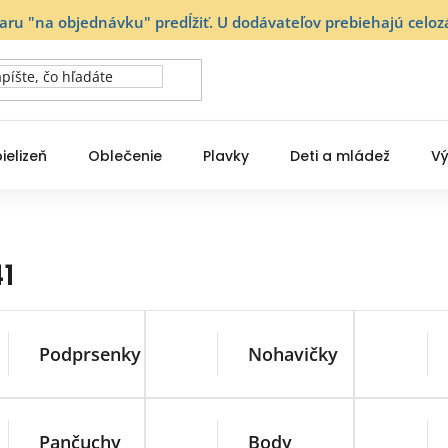
varu "na objednávku" predĺžiť. U dodávateľov prebiehajú ce
ielizeň
Oblečenie
Plavky
Deti a mládež
Vý
1
Podprsenky
Nohavičky
Pančuchy
Body