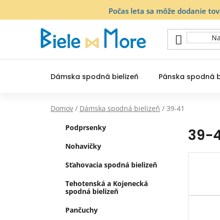
Prejsť
Počas leta sa môže dodanie to
na
obsah
Dámska spodná bielizeň
Pánska spodná b
Domov
/
Dámska spodná bielizeň
/
39-41
B
K
Preskočiť
Podprsenky
39-4
a
o
kategórie
t
č
Nohavičky
e
n
g
Sťahovacia spodná bielizeň
ý
ó
Tehotenská a Kojenecká
p
r
spodná bielizeň
i
a
e
n
Pančuchy