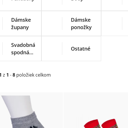
Dámske
Dámske
župany
ponožky
Svadobná
Ostatné
spodná
bielizeň
1
z
1
-
8
položiek celkom