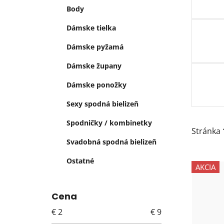
e
Body
l
Dámske tielka
Dámske pyžamá
Dámske župany
Dámske ponožky
Sexy spodná bielizeň
Spodničky / kombinetky
Stránka
Svadobná spodná bielizeň
V
Ostatné
AKCIA
ý
p
Cena
i
s
€
2
€
9