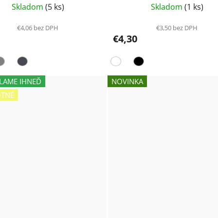
vit Babes
Skladom
(5 ks)
Skladom
(1 ks)
€4,06 bez DPH
€3,50 bez DPH
€4,30
LAME IHNEĎ
NOVINKA
OTNÉ