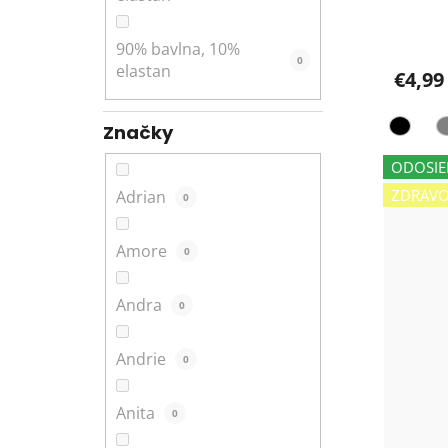
Tatras
90% bavlna, 10%
0
elastan
€4,99
Značky
ODOSIE
ZDRAV
Adrian
0
Amore
0
Andra
0
Andrie
0
Anita
0