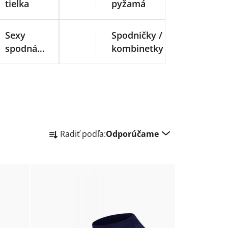
tielka
pyžamá
Sexy
Spodničky /
spodná
kombinetky
bielizeň
R
Radiť podľa:
Odporúčame
a
d
e
n
i
e
p