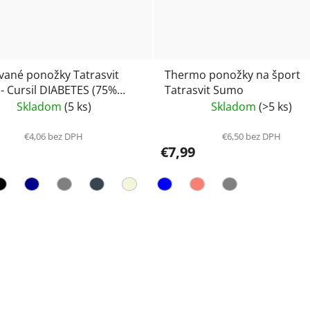
vané ponožky Tatrasvit
Thermo ponožky na šport
 - Cursil DIABETES (75%
Tatrasvit Sumo
)
Skladom
(5 ks)
Skladom
(>5 ks)
€4,06 bez DPH
€6,50 bez DPH
€7,99
O
v
l
á
d
a