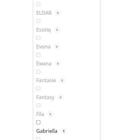
ELDAR
0
Esotiq
0
Evona
0
Ewana
0
Fantasie
0
Fantasy
0
Fila
0
Gabriella
1