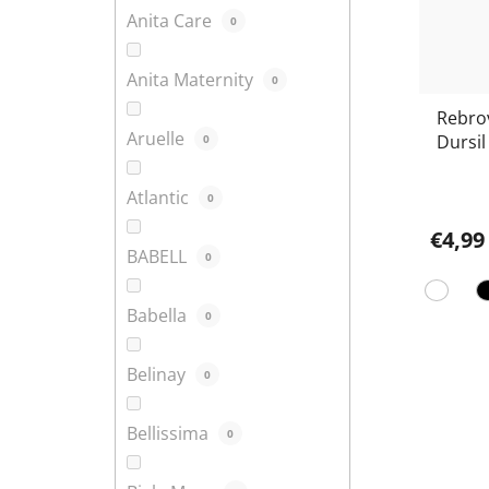
Anita Care
0
Anita Maternity
0
Rebro
Aruelle
Dursil
0
bavlna
Atlantic
0
€4,99
BABELL
0
Babella
0
Belinay
0
Bellissima
0