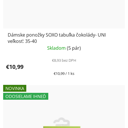
Dámske ponožky SOXO tabuľka čokolády- UNI
veľkosť: 35-40
Skladom
(5 pár)
€8,93 bez DPH
€10,99
Jednotková
€10,99 / 1 ks
cena:
NOVINKA
ODOSIELAME IHNEĎ