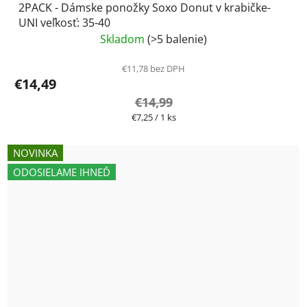
2PACK - Dámske ponožky Soxo Donut v krabičke-
UNI veľkosť: 35-40
Skladom
(>5 balenie)
€11,78 bez DPH
€14,49
€14,99
Jednotková
€7,25 / 1 ks
cena:
NOVINKA
ODOSIELAME IHNEĎ