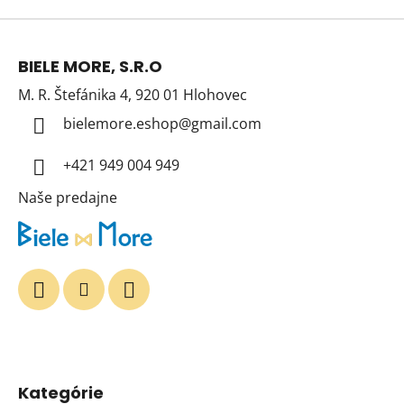
Z
á
BIELE MORE, S.R.O
p
M. R. Štefánika 4, 920 01 Hlohovec
ä
t
bielemore.eshop
@
gmail.com
i
+421 949 004 949
e
Naše predajne
Kategórie