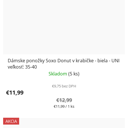
Dámske ponožky Soxo Donut v krabičke - biela - UNI
veľkosť: 35-40
Skladom
(5 ks)
€9,75 bez DPH
€11,99
€12,99
Jednotková
€11,99 / 1 ks
cena:
AKCIA