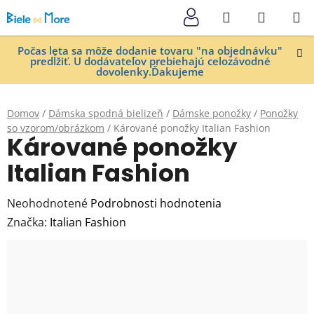
Prejsť
Hľadať
NÁKUP
na
KOŠÍK
obsah
Počas leta sa môže dodanie tovaru "na objednávku"
predĺžiť. U dodávateľov prebiehajú celozávodné
dovolenky.Ďakujeme
Domov
/
Dámska spodná bielizeň
/
Dámske ponožky
/
Ponožky
so vzorom/obrázkom
/
Kárované ponožky Italian Fashion
Kárované ponožky
Italian Fashion
Priemerné
Neohodnotené
Podrobnosti hodnotenia
hodnotenie
Značka:
Italian Fashion
produktu
je
0,0
z