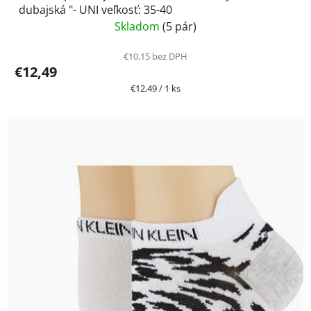
dubajská "- UNI veľkosť: 35-40
Skladom
(5 pár)
€10,15 bez DPH
€12,49
Jednotková
€12,49 / 1 ks
cena: