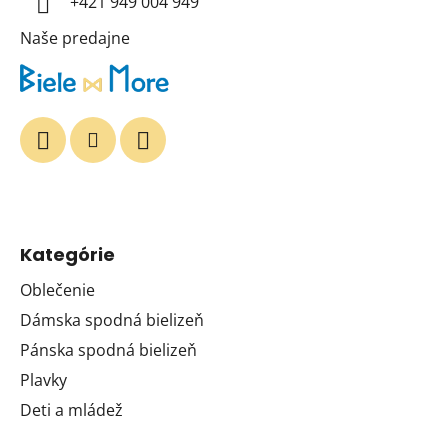
+421 949 004 949
e
Naše predajne
Kategórie
Oblečenie
Dámska spodná bielizeň
Pánska spodná bielizeň
Plavky
Deti a mládež