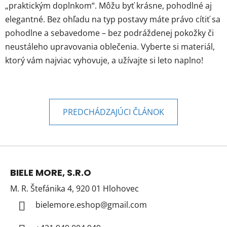
„praktickým doplnkom“. Môžu byť krásne, pohodlné aj
elegantné. Bez ohľadu na typ postavy máte právo cítiť sa
pohodlne a sebavedome – bez podráždenej pokožky či
neustáleho upravovania oblečenia. Vyberte si materiál,
ktorý vám najviac vyhovuje, a užívajte si leto naplno!
PREDCHÁDZAJÚCI ČLÁNOK
Z
á
BIELE MORE, S.R.O
p
M. R. Štefánika 4, 920 01 Hlohovec
ä
t
bielemore.eshop
@
gmail.com
i