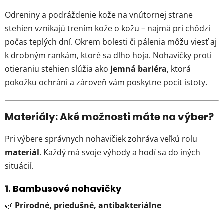
Odreniny a podráždenie kože na vnútornej strane
stehien vznikajú trením kože o kožu – najmä pri chôdzi
počas teplých dní. Okrem bolesti či pálenia môžu viesť aj
k drobným rankám, ktoré sa dlho hoja. Nohavičky proti
otieraniu stehien slúžia ako
jemná bariéra
, ktorá
pokožku ochráni a zároveň vám poskytne pocit istoty.
Materiály: Aké možnosti máte na výber?
Pri výbere správnych nohavičiek zohráva veľkú rolu
materiál
. Každý má svoje výhody a hodí sa do iných
situácií.
1.
Bambusové nohavičky
🌿
Prírodné, priedušné, antibakteriálne