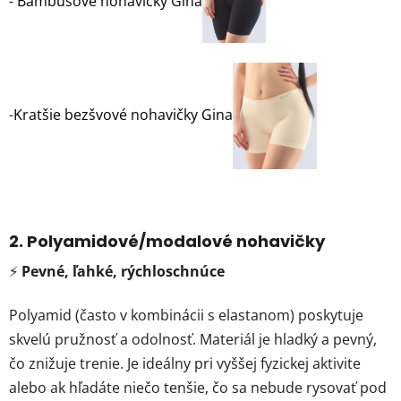
-
Bambusové nohavičky Gina
-
Kratšie bezšvové nohavičky Gina
2.
Polyamidové/modalové nohavičky
⚡
Pevné, ľahké, rýchloschnúce
Polyamid (často v kombinácii s elastanom) poskytuje
skvelú pružnosť a odolnosť. Materiál je hladký a pevný,
čo znižuje trenie. Je ideálny pri vyššej fyzickej aktivite
alebo ak hľadáte niečo tenšie, čo sa nebude rysovať pod