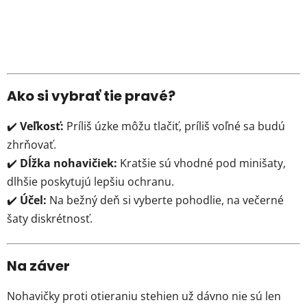
Ako si vybrať tie pravé?
✔️
Veľkosť:
Príliš úzke môžu tlačiť, príliš voľné sa budú
zhrňovať.
✔️
Dĺžka nohavičiek:
Kratšie sú vhodné pod minišaty,
dlhšie poskytujú lepšiu ochranu.
✔️
Účel:
Na bežný deň si vyberte pohodlie, na večerné
šaty diskrétnosť.
Na záver
Nohavičky proti otieraniu stehien už dávno nie sú len