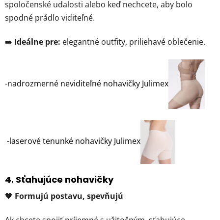
spoločenské udalosti alebo keď nechcete, aby bolo
spodné prádlo viditeľné.
➡️
Ideálne pre:
elegantné outfity, priliehavé oblečenie.
-n
adrozmerné neviditeľné nohavičky Julimex
-laserové tenunké nohavičky Julimex
4.
Sťahujúce nohavičky
🖤
Formujú postavu, spevňujú
Ak chcete spojiť príjemné s užitočným, sťahujúce