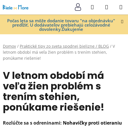
Prejsť
Hľadať
NÁKUP
na
KOŠÍK
obsah
Počas leta sa môže dodanie tovaru "na objednávku"
predĺžiť. U dodávateľov prebiehajú celozávodné
dovolenky.Ďakujeme
Domov
/
Praktické tipy zo sveta spodnej bielizne / BLOG
/
V
letnom období má veľa žien problém s trením stehien,
ponúkame riešenie!
V letnom období má
veľa žien problém s
trením stehien,
ponúkame riešenie!
Rozlúčte sa s odreninami:
Nohavičky proti otieraniu