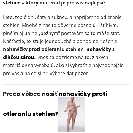
stehien
– ktorý materiál je pre vás najlepší?
Leto, teplé dni, šaty a sukne... a nepríjemné odieranie
stehien. Mnohé z nás to dôverne poznajú – štíhlym,
plnším aj úplne „bežným“ postavám sa to môže stať.
Našťastie, existuje jednoduché a pohodlné riešenie:
nohavičky proti odieraniu stehien-
nohavičky s
dlhšou sárou
. Dnes sa pozrieme na to, z akých
materiálov sa vyrábajú, ako si vybrať tie najvhodnejšie
pre vás a na čo si pri výbere dať pozor.
Prečo vôbec nosiť
nohavičky proti
otieraniu stehien
?