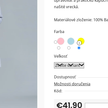
upravovať a praktickú kapucň
z
našité vrecká.
5
hviezdičiek.
Materiálové zloženie: 100% B
Farba
Veľkosť
Dostupnosť
Možnosti doručenia
Kód:
€41,90