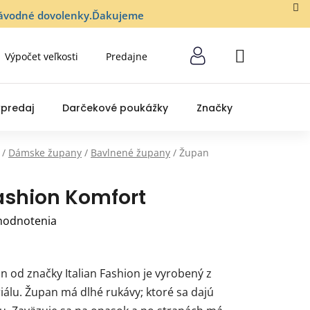
lozávodné dovolenky.Ďakujeme
Výpočet veľkosti
Predajne
NÁKUPNÝ
KOŠÍK
predaj
Darčekové poukážky
Značky
/
Dámske župany
/
Bavlnené župany
/
Župan
Fashion Komfort
hodnotenia
 od značky Italian Fashion je vyrobený z
iálu. Župan má dlhé rukávy; ktoré sa dajú