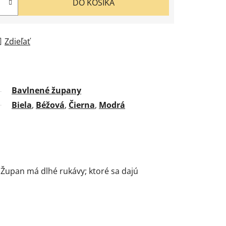
DO KOŠÍKA
Zdieľať
Bavlnené župany
Biela
,
Béžová
,
Čierna
,
Modrá
 Župan má dlhé rukávy; ktoré sa dajú