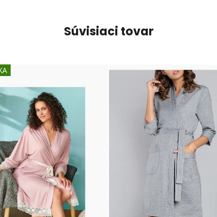
Súvisiaci tovar
KA