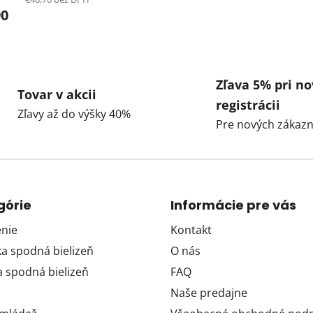
90
Zľava 5% pri no
Tovar v akcii
registrácii
Zľavy až do výšky 40%
Pre nových zákazn
górie
Informácie pre vás
nie
Kontakt
 spodná bielizeň
O nás
 spodná bielizeň
FAQ
Naše predajne