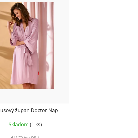
usový župan Doctor Nap
Skladom
(1 ks)
€48,70 bez DPH