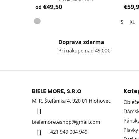
€49,50
€59,
od
S
XL
Doprava zdarma
Pri nákupe nad 49,00€
Z
á
BIELE MORE, S.R.O
Kate
p
M. R. Štefánika 4, 920 01 Hlohovec
Obleče
ä
Dámska
t
i
Pánska
bielemore.eshop
@
gmail.com
e
Plavky
+421 949 004 949