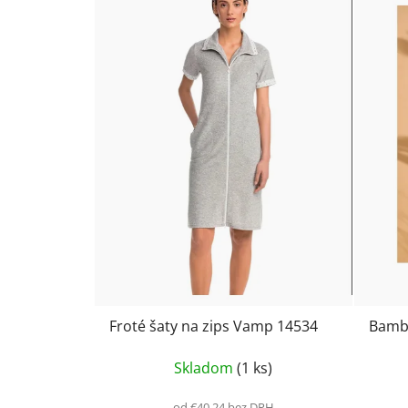
Froté šaty na zips Vamp 14534
Bamb
Skladom
(1 ks)
od €40,24 bez DPH