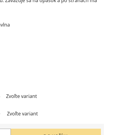
u. Zaväzuje sa na opasok a po stranách má
avlna
Zvoľte variant
Zvoľte variant