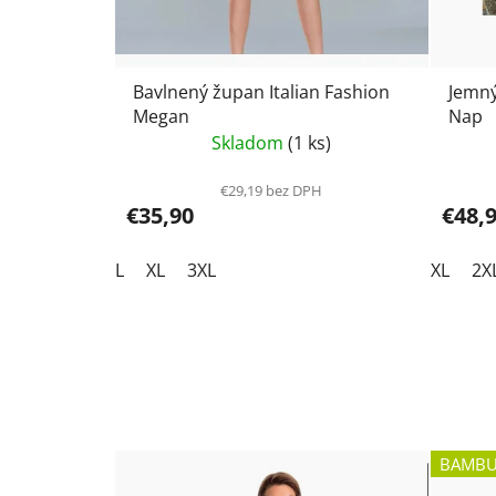
Bavlnený župan Italian Fashion
Jemný
Megan
Nap
Skladom
(1 ks)
€29,19 bez DPH
€35,90
€48,
L
XL
3XL
XL
2X
BAMBU