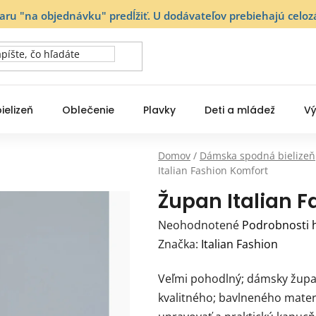
varu "na objednávku" predĺžiť. U dodávateľov prebiehajú ce
ielizeň
Oblečenie
Plavky
Deti a mládež
Vý
Domov
/
Dámska spodná bielizeň
Italian Fashion Komfort
Župan Italian 
Priemerné
Neohodnotené
Podrobnosti 
hodnotenie
Značka:
Italian Fashion
produktu
Veľmi pohodlný; dámsky župan
je
kvalitného; bavlneného mater
0,0