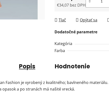
€34,07 bez DPH
Jednotková cena:
Tlač
Opýtať sa
Dodatočné parametre
Kategória
Farba
Popis
Hodnotenie
an Fashion je vyrobený z kvalitného; bavlneného materiálu.
a opasok a po stranách má našité vrecká.