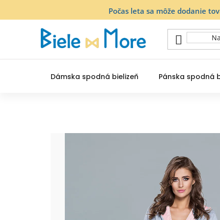
Prejsť
Počas leta sa môže dodanie to
na
obsah
Dámska spodná bielizeň
Pánska spodná b