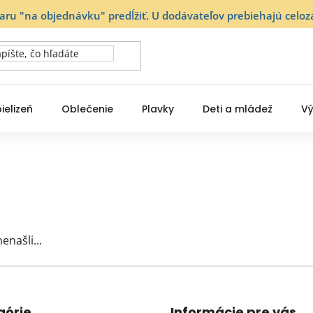
varu "na objednávku" predĺžiť. U dodávateľov prebiehajú ce
ielizeň
Oblečenie
Plavky
Deti a mládež
Vý
enašli...
górie
Informácie pre vás