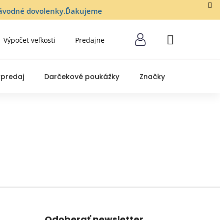
lozávodné dovolenky.Ďakujeme
Výpočet veľkosti
Predajne
NÁKUPNÝ
KOŠÍK
predaj
Darčekové poukážky
Značky
Odoberať newsletter