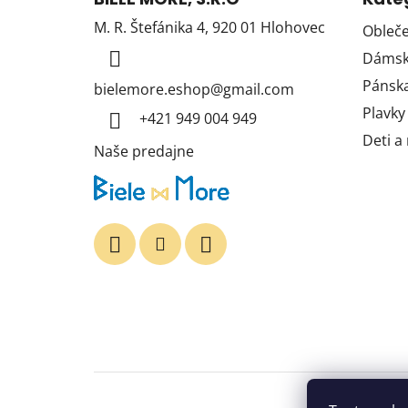
p
M. R. Štefánika 4, 920 01 Hlohovec
Obleče
ä
Dámska
t
i
Pánska
bielemore.eshop
@
gmail.com
e
Plavky
+421 949 004 949
Deti a
Naše predajne