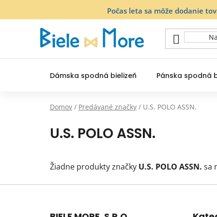
Prejsť
Počas leta sa môže dodanie to
na
obsah
Dámska spodná bielizeň
Pánska spodná b
Domov
/
Predávané značky
/
U.S. POLO ASSN.
U.S. POLO ASSN.
Žiadne produkty značky
U.S. POLO ASSN.
sa n
Z
á
BIELE MORE, S.R.O
Kate