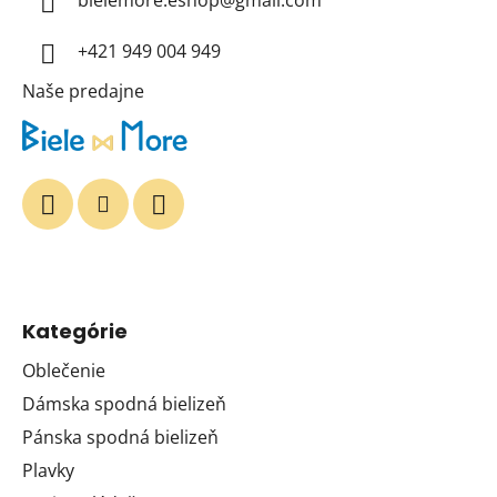
t
i
+421 949 004 949
e
Naše predajne
Kategórie
Oblečenie
Dámska spodná bielizeň
Pánska spodná bielizeň
Plavky