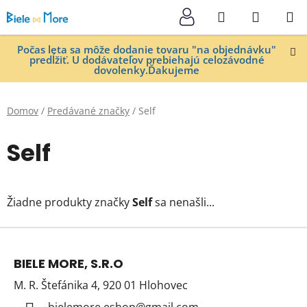
Prejsť
Hľadať
NÁKUP
na
KOŠÍK
obsah
Počas leta sa môže dodanie tovaru "na objednávku"
predĺžiť. U dodávateľov prebiehajú celozávodné
dovolenky.Ďakujeme
Domov
/
Predávané značky
/
Self
Self
Žiadne produkty značky
Self
sa nenašli...
Z
á
BIELE MORE, S.R.O
p
M. R. Štefánika 4, 920 01 Hlohovec
ä
bielemore.eshop
@
gmail.com