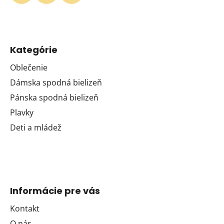
i
s
u
Kategórie
Oblečenie
Dámska spodná bielizeň
Pánska spodná bielizeň
Plavky
Deti a mládež
Informácie pre vás
Kontakt
O nás