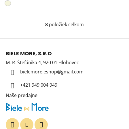
8
položiek celkom
O
v
l
Z
á
á
d
BIELE MORE, S.R.O
p
a
M. R. Štefánika 4, 920 01 Hlohovec
ä
c
t
i
bielemore.eshop
@
gmail.com
e
i
p
+421 949 004 949
e
r
Naše predajne
v
k
y
v
ý
p