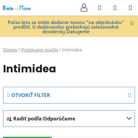
Prejsť
Hľadať
NÁKUP
na
KOŠÍK
obsah
Počas leta sa môže dodanie tovaru "na objednávku"
predĺžiť. U dodávateľov prebiehajú celozávodné
dovolenky.Ďakujeme
Domov
/
Predávané značky
/
Intimidea
Intimidea
OTVORIŤ FILTER
R
Radiť podľa:
Odporúčame
a
d
V
e