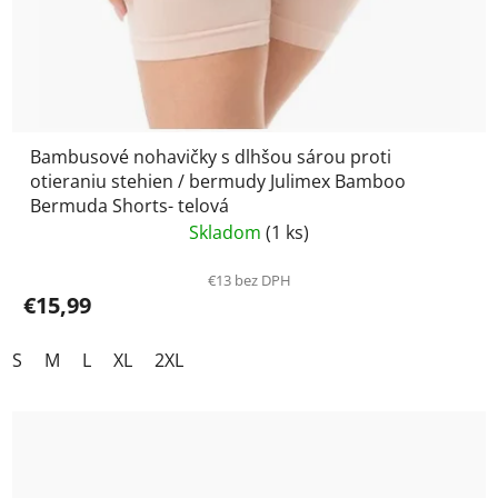
Bambusové nohavičky s dlhšou sárou proti
otieraniu stehien / bermudy Julimex Bamboo
Bermuda Shorts- telová
Skladom
(1 ks)
€13 bez DPH
€15,99
S
M
L
XL
2XL