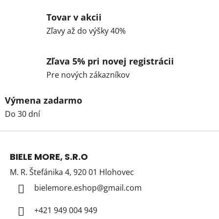
Tovar v akcii
Zľavy až do výšky 40%
Zľava 5% pri novej registrácii
Pre nových zákazníkov
Výmena zadarmo
Do 30 dní
Z
á
BIELE MORE, S.R.O
p
M. R. Štefánika 4, 920 01 Hlohovec
ä
t
bielemore.eshop
@
gmail.com
i
+421 949 004 949
e