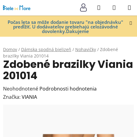
Prejsť
Hľadať
NÁKUP
na
KOŠÍK
obsah
Počas leta sa môže dodanie tovaru "na objednávku"
predĺžiť. U dodávateľov prebiehajú celozávodné
dovolenky.Ďakujeme
Domov
/
Dámska spodná bielizeň
/
Nohavičky
/
Zdobené
brazilky Viania 201014
Zdobené brazilky Viania
201014
Priemerné
Neohodnotené
Podrobnosti hodnotenia
hodnotenie
Značka:
VIANIA
produktu
je
0,0
z