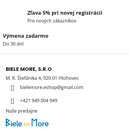
Zľava 5% pri novej registrácii
Pre nových zákazníkov
Výmena zadarmo
Do 30 dní
Z
á
BIELE MORE, S.R.O
p
M. R. Štefánika 4, 920 01 Hlohovec
ä
t
bielemore.eshop
@
gmail.com
i
+421 949 004 949
e
Naše predajne