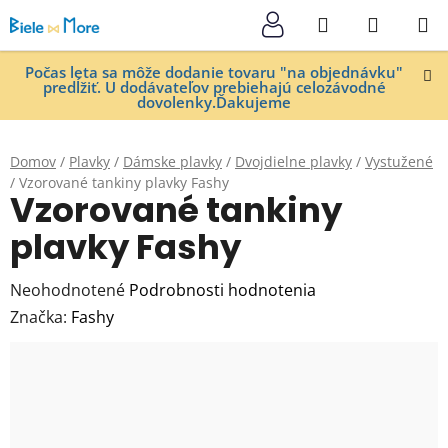
Prejsť
Hľadať
NÁKUP
na
KOŠÍK
obsah
Počas leta sa môže dodanie tovaru "na objednávku"
predĺžiť. U dodávateľov prebiehajú celozávodné
dovolenky.Ďakujeme
Domov
/
Plavky
/
Dámske plavky
/
Dvojdielne plavky
/
Vystužené
/
Vzorované tankiny plavky Fashy
Vzorované tankiny
plavky Fashy
Priemerné
Neohodnotené
Podrobnosti hodnotenia
hodnotenie
Značka:
Fashy
produktu
je
0,0
z