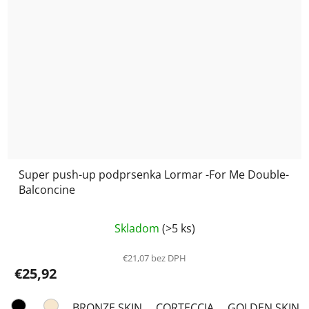
Super push-up podprsenka Lormar -For Me Double-
Balconcine
Priemerné
Skladom
(>5 ks)
hodnotenie
produktu
€21,07 bez DPH
€25,92
je
5,0
BRONZE SKIN
CORTECCIA
GOLDEN SKIN