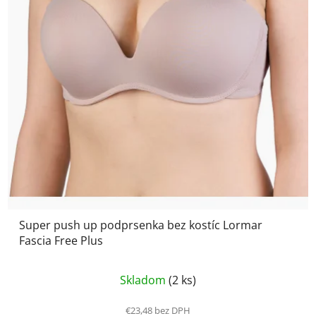
Super push up podprsenka bez kostíc Lormar
Fascia Free Plus
Priemerné
Skladom
(2 ks)
hodnotenie
produktu
€23,48 bez DPH