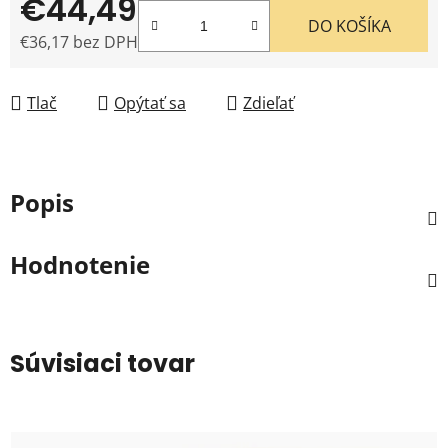
€44,49
DO KOŠÍKA
€36,17 bez DPH
Jednotková cena:
Tlač
Opýtať sa
Zdieľať
Popis
Hodnotenie
Súvisiaci tovar