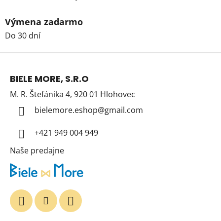
Výmena zadarmo
Do 30 dní
Z
á
BIELE MORE, S.R.O
p
M. R. Štefánika 4, 920 01 Hlohovec
ä
t
bielemore.eshop
@
gmail.com
i
+421 949 004 949
e
Naše predajne