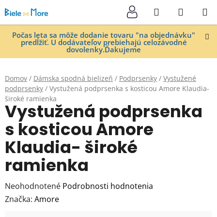
Prejsť
Hľadať
NÁKUP
na
KOŠÍK
obsah
Počas leta sa môže dodanie tovaru "na objednávku"
predĺžiť. U dodávateľov prebiehajú celozávodné
dovolenky.Ďakujeme
Domov
/
Dámska spodná bielizeň
/
Podprsenky
/
Vystužené
podprsenky
/
Vystužená podprsenka s kosticou Amore Klaudia-
široké ramienka
Vystužená podprsenka
s kosticou Amore
Klaudia- široké
ramienka
Priemerné
Neohodnotené
Podrobnosti hodnotenia
hodnotenie
Značka:
Amore
produktu