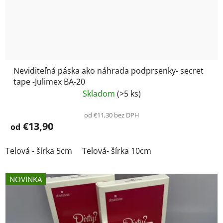
Neviditeľná páska ako náhrada podprsenky- secret
tape -Julimex BA-20
Skladom
(>5 ks)
od €11,30 bez DPH
€13,90
od
Telová - šírka 5cm
Telová- šírka 10cm
NOVINKA