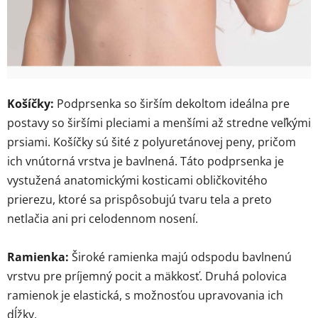
Košíčky:
Podprsenka so širším dekoltom ideálna pre
postavy so širšími pleciami a menšími až stredne veľkými
prsiami. Košíčky sú šité z polyuretánovej peny, pričom
ich vnútorná vrstva je bavlnená. Táto podprsenka je
vystužená anatomickými kosticami obličkovitého
prierezu, ktoré sa prispôsobujú tvaru tela a preto
netlačia ani pri celodennom nosení.
Ramienka:
Široké ramienka majú odspodu bavlnenú
vrstvu pre príjemný pocit a mäkkosť. Druhá polovica
ramienok je elastická, s možnosťou upravovania ich
dĺžky.