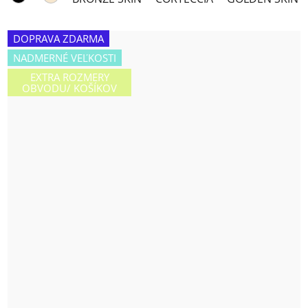
z
5
hviezdičiek.
DOPRAVA ZDARMA
NADMERNÉ VEĽKOSTI
EXTRA ROZMERY
OBVODU/ KOŠÍKOV