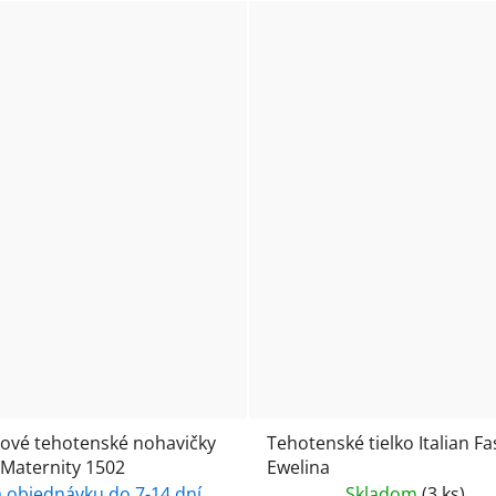
ové tehotenské nohavičky
Tehotenské tielko Italian F
 Maternity 1502
Ewelina
 objednávku do 7-14 dní
Skladom
(3 ks)