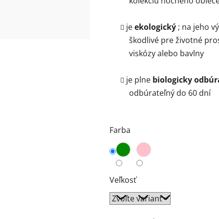
kolekciu nočného obleč
je
ekologický
; na jeho 
škodlivé pre životné pro
viskózy alebo bavlny
je plne
biologicky odbúr
odbúrateľný do 60 dní
Farba
Veľkosť