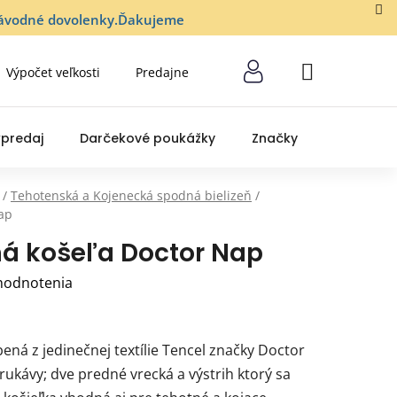
lozávodné dovolenky.Ďakujeme
Výpočet veľkosti
Predajne
NÁKUPNÝ
KOŠÍK
predaj
Darčekové poukážky
Značky
/
Tehotenská a Kojenecká spodná bielizeň
/
ap
á košeľa Doctor Nap
hodnotenia
ená z jedinečnej textílie Tencel značky Doctor
ukávy; dve predné vrecká a výstrih ktorý sa