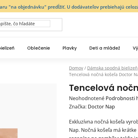
varu "na objednávku" predĺžiť. U dodávateľov prebiehajú ce
ielizeň
Oblečenie
Plavky
Deti a mládež
Vý
Domov
/
Dámska spodná bielizeň
Tencelová nočná košeľa Doctor N
Tencelová nočn
Priemerné
Neohodnotené
Podrobnosti 
hodnotenie
Značka:
Doctor Nap
produktu
Exkluzívna nočná košeľa vyrob
je
Nap. Nočná košeľa má krátke r
0,0