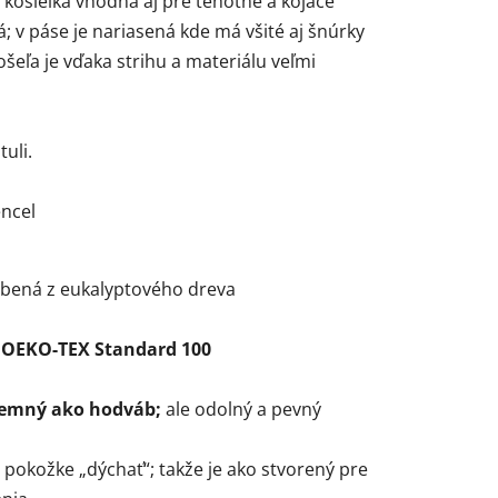
 košieľka vhodná aj pre tehotné a kojace
á; v páse je nariasená kde má všité aj šnúrky
šeľa je vďaka strihu a materiálu veľmi
uli.
encel
obená z eukalyptového dreva
á OEKO-TEX Standard 100
jemný ako hodváb;
ale odolný a pevný
pokožke „dýchať“; takže je ako stvorený pre