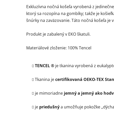
Exkluzívna nočná košeľa vyrobená z jedinečnej
ktorý sa rozopína na gombíky; takže je košieľk
šnúrky na zaväzovanie. Táto nočná košeľa je v
Produkt je zabalený v EKO škatuli.
Materiálové zloženie: 100% Tencel
TENCEL ®
je tkanina vyrobená z eukalyp
Tkanina je
certifikovaná OEKO-TEX Sta
je mimoriadne
jemný a jemný ako hodv
je
priedušný
a umožňuje pokožke „dýchať“