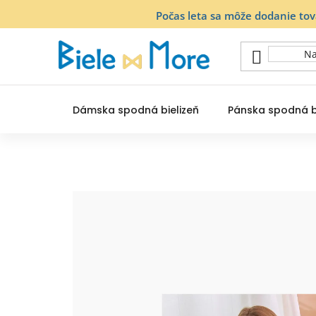
Prejsť
Počas leta sa môže dodanie to
na
obsah
Dámska spodná bielizeň
Pánska spodná b