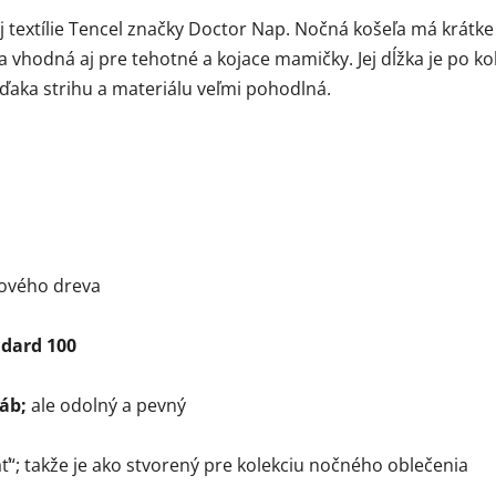
 textílie Tencel značky Doctor Nap. Nočná košeľa má krátke
a vhodná aj pre tehotné a kojace mamičky. Jej dĺžka je po ko
ďaka strihu a materiálu veľmi pohodlná.
tového dreva
ndard 100
áb;
ale odolný a pevný
; takže je ako stvorený pre kolekciu nočného oblečenia