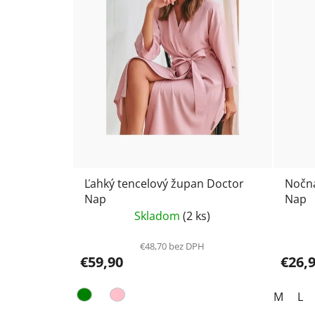
Ľahký tencelový župan Doctor
Nočná
Nap
Nap
Skladom
(2 ks)
€48,70 bez DPH
€59,90
€26,
M
L