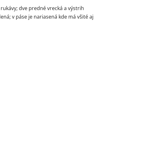
 rukávy; dve predné vrecká a výstrih
lená; v páse je nariasená kde má všité aj