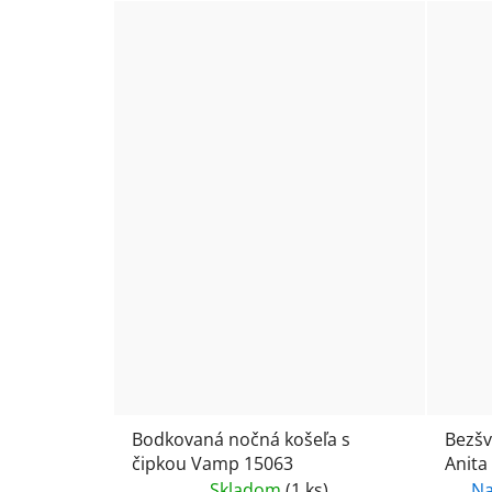
Bodkovaná nočná košeľa s
Bezšv
čipkou Vamp 15063
Anita
Skladom
(1 ks)
Na