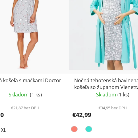
 košeľa s mačkami Doctor
Nočná tehotenská bavlnen
košeľa so županom Vienett
Skladom
(1 ks)
Skladom
(1 ks)
€21,87 bez DPH
€34,95 bez DPH
90
€42,99
XL