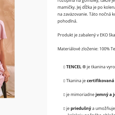
rozopína na gombíky; takže je
z
mamičky. Jej dĺžka je po kolen
5
na zaväzovanie. Táto nočná ko
hviezdičiek.
pohodlná.
Produkt je zabalený v EKO škat
Materiálové zloženie: 100% T
TENCEL ®
je tkanina vyr
Tkanina je
certifikovan
je mimoriadne
jemný a 
je
priedušný
a umožňuje 