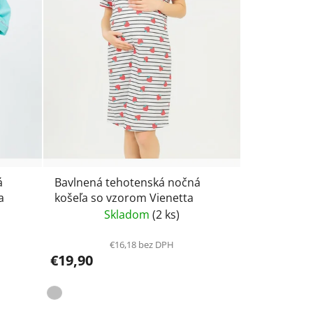
á
Bavlnená tehotenská nočná
a
košeľa so vzorom Vienetta
Skladom
(2 ks)
€16,18 bez DPH
€19,90