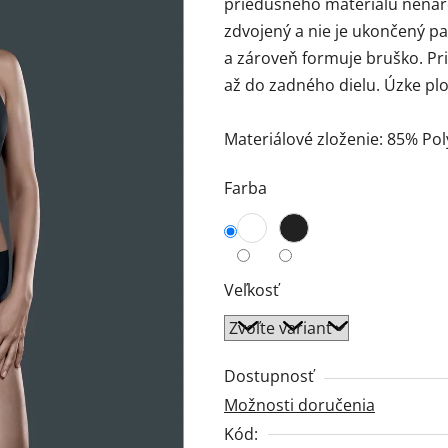
priedušného materiálu nenáro
0,0
zdvojený a nie je ukončený p
z
a zároveň formuje bruško. P
5
až do zadného dielu. Úzke pl
hviezdičiek.
Materiálové zloženie: 85% Po
Farba
Veľkosť
Dostupnosť
Možnosti doručenia
Kód: