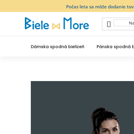
Prejsť
Počas leta sa môže dodanie to
na
obsah
Dámska spodná bielizeň
Pánska spodná b