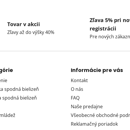
Zľava 5% pri no
Tovar v akcii
registrácii
Zľavy až do výšky 40%
Pre nových zákazn
górie
Informácie pre vás
nie
Kontakt
 spodná bielizeň
O nás
 spodná bielizeň
FAQ
Naše predajne
 mládež
Všeobecné obchodné pod
Reklamačný poriadok