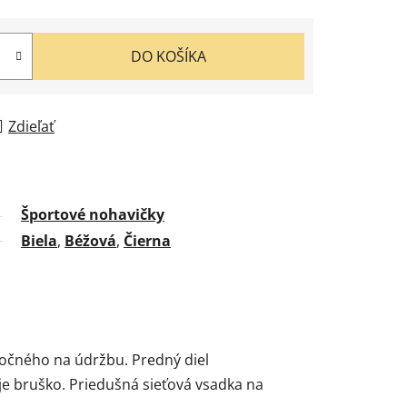
DO KOŠÍKA
Zdieľať
Športové nohavičky
Biela
,
Béžová
,
Čierna
ročného na údržbu. Predný diel
je bruško. Priedušná sieťová vsadka na