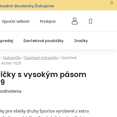
lozávodné dovolenky.Ďakujeme
Výpočet veľkosti
Predajne
NÁKUPNÝ
KOŠÍK
predaj
Darčekové poukážky
Značky
/
Nohavičky
/
Športové nohavičky
/
Športové
 Active 1629
vičky s vysokým pásom
29
hodnotenia
ky pre všetky druhy športov vyrobené z extra