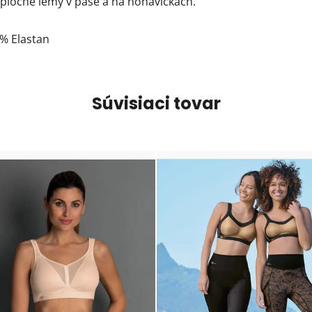
ploché lemy v páse a na nohavičkách.
5% Elastan
Súvisiaci tovar