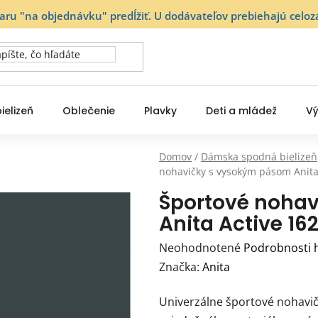
varu "na objednávku" predĺžiť. U dodávateľov prebiehajú ce
ielizeň
Oblečenie
Plavky
Deti a mládež
Vý
Domov
/
Dámska spodná bielizeň
nohavičky s vysokým pásom Anita
Športové noha
Anita Active 16
Priemerné
Neohodnotené
Podrobnosti 
hodnotenie
Značka:
Anita
produktu
Univerzálne športové nohavič
je