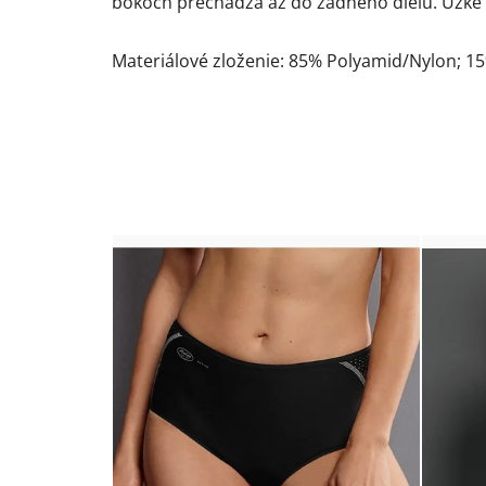
bokoch prechádza až do zadného dielu. Úzke 
Materiálové zloženie: 85% Polyamid/Nylon; 1