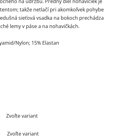
čného na údržbu. Predný diel nohavičiek je
atentom; takže netlačí pri akomkoľvek pohybe
riedušná sieťová vsadka na bokoch prechádza
oché lemy v páse a na nohavičkách.
lyamid/Nylon; 15% Elastan
Zvoľte variant
Zvoľte variant