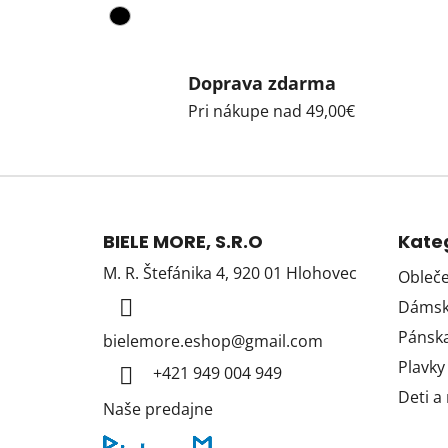
Doprava zdarma
Pri nákupe nad 49,00€
Z
á
BIELE MORE, S.R.O
Kate
p
M. R. Štefánika 4, 920 01 Hlohovec
Obleče
ä
Dámska
t
i
Pánska
bielemore.eshop
@
gmail.com
e
Plavky
+421 949 004 949
Deti a
Naše predajne