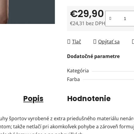
€29,90
€24,31 bez DPH
Jednotková cena:
Tlač
Opýtať sa
Dodatočné parametre
Kategória
Farba
Popis
Hodnotenie
ruhy športov vyrobené z extra priedušného materiálu nená
entom; takže netlačí pri akomkoľvek pohybe a zároveň formu