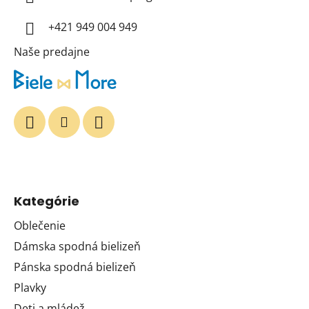
i
+421 949 004 949
e
Naše predajne
Kategórie
Oblečenie
Dámska spodná bielizeň
Pánska spodná bielizeň
Plavky
Deti a mládež