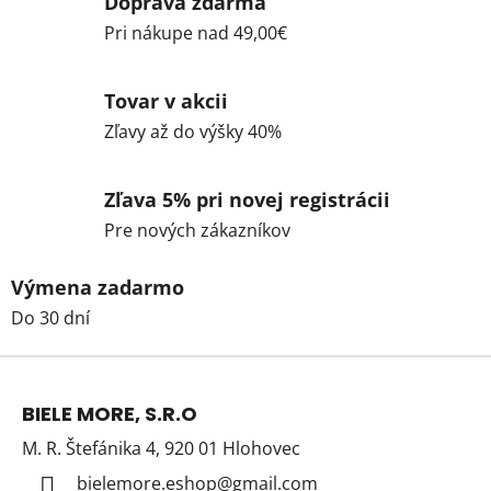
Doprava zdarma
Pri nákupe nad 49,00€
Tovar v akcii
Zľavy až do výšky 40%
Zľava 5% pri novej registrácii
Pre nových zákazníkov
Výmena zadarmo
Do 30 dní
Z
á
BIELE MORE, S.R.O
p
M. R. Štefánika 4, 920 01 Hlohovec
ä
t
bielemore.eshop
@
gmail.com