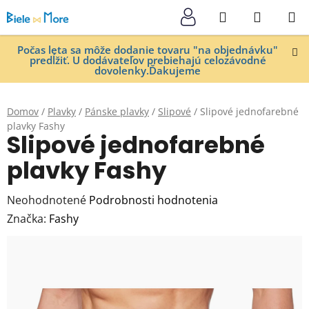
Prejsť
Hľadať
NÁKUP
na
KOŠÍK
obsah
Počas leta sa môže dodanie tovaru "na objednávku"
predĺžiť. U dodávateľov prebiehajú celozávodné
dovolenky.Ďakujeme
Domov
/
Plavky
/
Pánske plavky
/
Slipové
/
Slipové jednofarebné
plavky Fashy
Slipové jednofarebné
plavky Fashy
Priemerné
Neohodnotené
Podrobnosti hodnotenia
hodnotenie
Značka:
Fashy
produktu
je
0,0
z