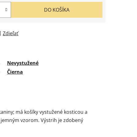
DO KOŠÍKA
Zdieľať
Nevystužené
Čierna
tkaniny; má košíky vystužené kosticou a
ná jemným vzorom. Výstrih je zdobený