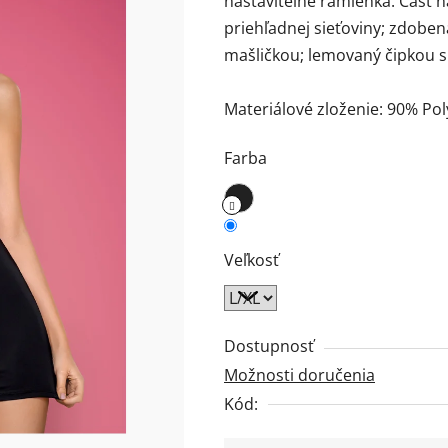
nastaviteľné ramienka. Časť n
z
priehľadnej sieťoviny; zdobe
5
mašličkou; lemovaný čipkou s
hviezdičiek.
Materiálové zloženie: 90% Po
Farba
Veľkosť
Dostupnosť
Možnosti doručenia
Kód: