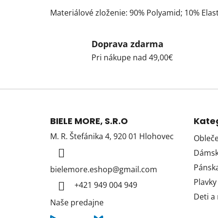
Materiálové zloženie: 90% Polyamid; 10% Elas
Doprava zdarma
Pri nákupe nad 49,00€
Z
á
BIELE MORE, S.R.O
Kate
p
M. R. Štefánika 4, 920 01 Hlohovec
Obleče
ä
Dámska
t
i
Pánska
bielemore.eshop
@
gmail.com
e
Plavky
+421 949 004 949
Deti a
Naše predajne