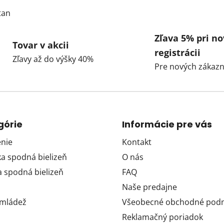
tan
Zľava 5% pri no
Tovar v akcii
registrácii
Zľavy až do výšky 40%
Pre nových zákazn
górie
Informácie pre vás
nie
Kontakt
 spodná bielizeň
O nás
 spodná bielizeň
FAQ
Naše predajne
 mládež
Všeobecné obchodné pod
Reklamačný poriadok