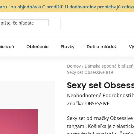
varu "na objednávku" predĺžiť. U dodávateľov prebiehajú ce
ielizeň
Oblečenie
Plavky
Deti a mládež
Vý
Domov
/
Dámska spodná bielizeň
Sexy set Obsessive 819
Sexy set Obsess
Priemerné
Neohodnotené
Podrobnosti 
hodnotenie
Značka:
OBSESSIVE
produktu
Sexy set od značky Obsessive 
je
tangami. Košieľka je z elastic
0,0