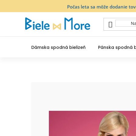
Prejsť
Počas leta sa môže dodanie to
na
obsah
Dámska spodná bielizeň
Pánska spodná b