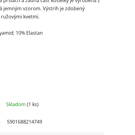
a prsiach a zadná časť košieľky je vyrobená z
ná jemným vzorom. Výstrih je zdobený
 ružovými kvetmi.
lyamid; 10% Elastan
Skladom
(1 ks)
5901688214749