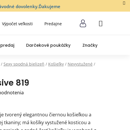
lozávodné dovolenky.Ďakujeme
Výpočet veľkosti
Predajne
NÁKUPNÝ
KOŠÍK
predaj
Darčekové poukážky
Značky
/
Sexy spodná bielizeň
/
Košieľky
/
Nevystužené
/
ive 819
hodnotenia
je tvorený elegantnou čiernou košieľkou a
kej tkaniny; má košíky vystužené kosticou a