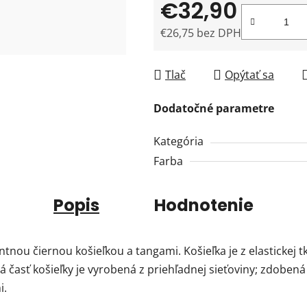
€32,90
€26,75 bez DPH
Jednotková cena:
Tlač
Opýtať sa
Dodatočné parametre
Kategória
Farba
Popis
Hodnotenie
tnou čiernou košieľkou a tangami. Košieľka je z elastickej 
á časť košieľky je vyrobená z priehľadnej sieťoviny; zdobe
i.