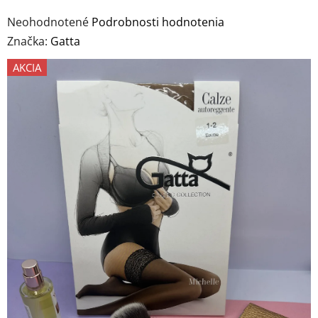
Priemerné
Neohodnotené
Podrobnosti hodnotenia
hodnotenie
Značka:
Gatta
produktu
AKCIA
je
0,0
z
5
hviezdičiek.