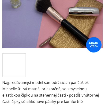
€13,99
–26 %
Najpredávanejší model samodržiacich pančušiek
Michelle 01 sú matné, priezračné, so zmyselnou
elastickou čipkou na stehennej časti - pozdĺž vnútornej
časti čipky sú silikónové pásiky pre komfortné