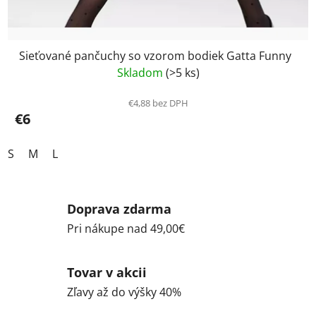
Sieťované pančuchy so vzorom bodiek Gatta Funny
Skladom
(>5 ks)
€4,88 bez DPH
€6
S
M
L
Doprava zdarma
Pri nákupe nad 49,00€
Tovar v akcii
Zľavy až do výšky 40%