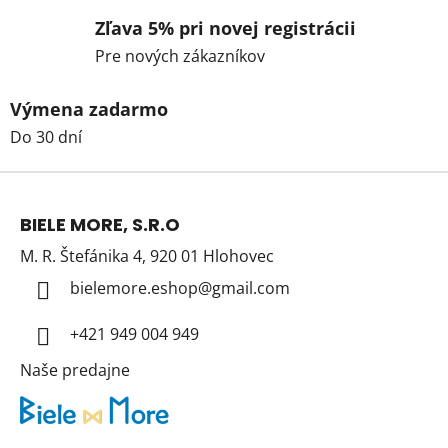
Zľava 5% pri novej registrácii
Pre nových zákazníkov
Výmena zadarmo
Do 30 dní
Z
á
BIELE MORE, S.R.O
p
M. R. Štefánika 4, 920 01 Hlohovec
ä
t
bielemore.eshop
@
gmail.com
i
+421 949 004 949
e
Naše predajne