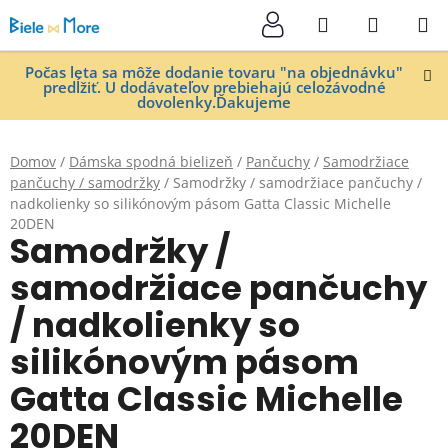
Prejsť
Hľadať
NÁKUP
na
KOŠÍK
obsah
Počas leta sa môže dodanie tovaru "na objednávku"
predĺžiť. U dodávateľov prebiehajú celozávodné
dovolenky.Ďakujeme
Domov
/
Dámska spodná bielizeň
/
Pančuchy
/
Samodržiace
pančuchy / samodržky
/
Samodržky / samodržiace pančuchy /
nadkolienky so silikónovým pásom Gatta Classic Michelle
20DEN
Samodržky /
samodržiace pančuchy
/ nadkolienky so
silikónovým pásom
Gatta Classic Michelle
20DEN