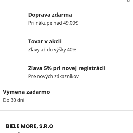
Doprava zdarma
Pri nákupe nad 49,00€
Tovar v akcii
Zľavy až do výšky 40%
Zľava 5% pri novej registrácii
Pre nových zákazníkov
Výmena zadarmo
Do 30 dní
Z
á
BIELE MORE, S.R.O
p