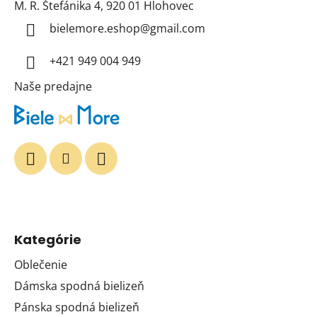
M. R. Štefánika 4, 920 01 Hlohovec
ä
t
bielemore.eshop
@
gmail.com
i
+421 949 004 949
e
Naše predajne
Kategórie
Oblečenie
Dámska spodná bielizeň
Pánska spodná bielizeň