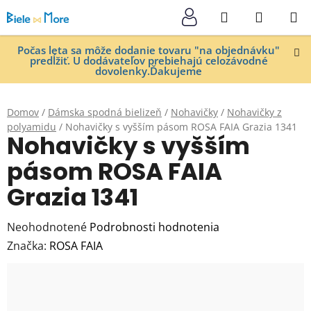
Prejsť
Hľadať
NÁKUP
na
KOŠÍK
obsah
Počas leta sa môže dodanie tovaru "na objednávku"
predĺžiť. U dodávateľov prebiehajú celozávodné
dovolenky.Ďakujeme
Domov
/
Dámska spodná bielizeň
/
Nohavičky
/
Nohavičky z
polyamidu
/
Nohavičky s vyšším pásom ROSA FAIA Grazia 1341
Nohavičky s vyšším
pásom ROSA FAIA
Grazia 1341
Priemerné
Neohodnotené
Podrobnosti hodnotenia
hodnotenie
Značka:
ROSA FAIA
produktu
je
0,0