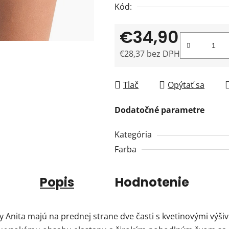
Kód:
€34,90
€28,37 bez DPH
Jednotková cena:
Tlač
Opýtať sa
Dodatočné parametre
Kategória
Farba
Popis
Hodnotenie
nita majú na prednej strane dve časti s kvetinovými výšivk