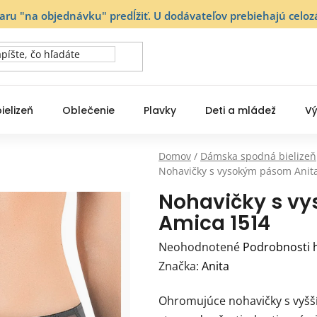
varu "na objednávku" predĺžiť. U dodávateľov prebiehajú ce
ielizeň
Oblečenie
Plavky
Deti a mládež
Vý
Domov
/
Dámska spodná bielizeň
Nohavičky s vysokým pásom Anit
Nohavičky s v
Amica 1514
Priemerné
Neohodnotené
Podrobnosti 
hodnotenie
Značka:
Anita
produktu
Ohromujúce nohavičky s vyšš
je