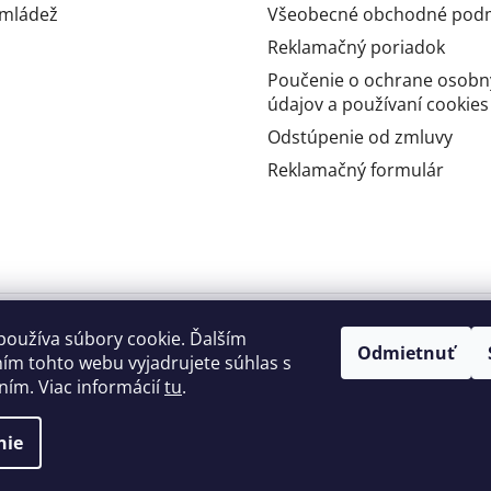
 mládež
Všeobecné obchodné pod
Reklamačný poriadok
Poučenie o ochrane osobn
údajov a používaní cookies
Odstúpenie od zmluvy
Reklamačný formulár
používa súbory cookie. Ďalším
Odmietnuť
ím tohto webu vyjadrujete súhlas s
ním. Viac informácií
tu
.
nie
ráva vyhradené.