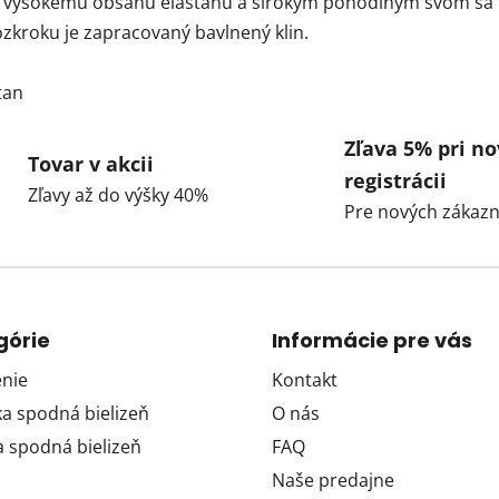
a vysokému obsahu elastanu a širokým pohodlným švom sa 
zkroku je zapracovaný bavlnený klin.
tan
Zľava 5% pri no
Tovar v akcii
registrácii
Zľavy až do výšky 40%
Pre nových zákazn
górie
Informácie pre vás
nie
Kontakt
 spodná bielizeň
O nás
 spodná bielizeň
FAQ
Naše predajne