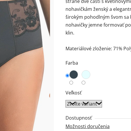
strane dve časti s kvetinovými
0,0
nohavičkám ženský a elegant
z
širokým pohodlným švom sa b
5
nohavičky jemne formovať pos
hviezdičiek.
klin.
Materiálové zloženie: 71% Po
Farba
Veľkosť
Dostupnosť
Možnosti doručenia