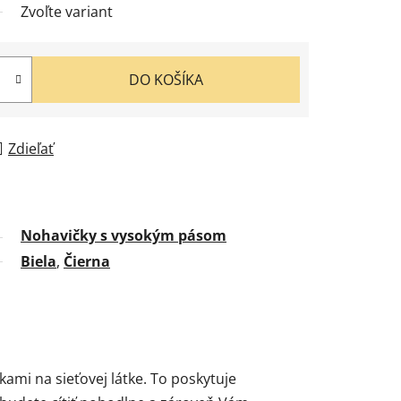
Zvoľte variant
DO KOŠÍKA
Zdieľať
Nohavičky s vysokým pásom
Biela
,
Čierna
ami na sieťovej látke. To poskytuje