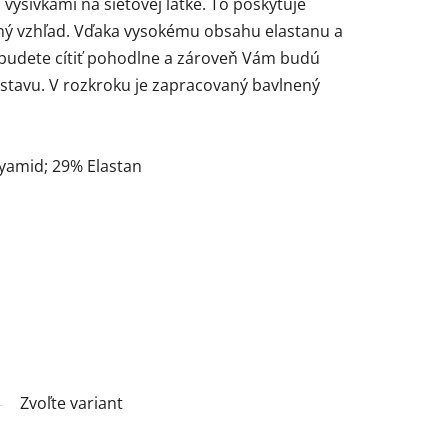
 výšivkami na sieťovej látke. To poskytuje
ný vzhľad. Vďaka vysokému obsahu elastanu a
udete cítiť pohodlne a zároveň Vám budú
tavu. V rozkroku je zapracovaný bavlnený
lyamid; 29% Elastan
Zvoľte variant