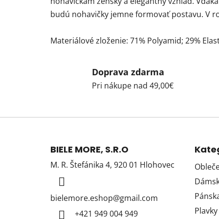
nohavičkám ženský a elegantný vzhľad. Vďak
budú nohavičky jemne formovať postavu. V ro
Materiálové zloženie: 71% Polyamid; 29% Elas
Doprava zdarma
Pri nákupe nad 49,00€
Z
á
BIELE MORE, S.R.O
Kate
p
M. R. Štefánika 4, 920 01 Hlohovec
Obleče
ä
Dámska
t
i
Pánska
bielemore.eshop
@
gmail.com
e
Plavky
+421 949 004 949