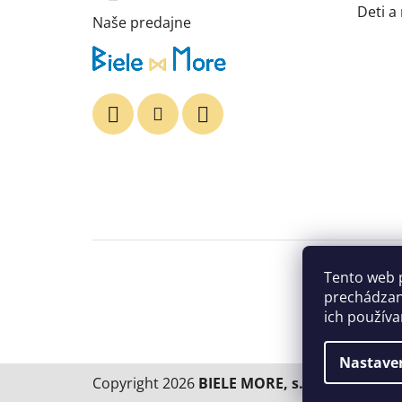
Deti a
Naše predajne
Tento web 
prechádzan
ich používa
Nastave
Copyright 2026
BIELE MORE, s.r.o.
. Všetky p