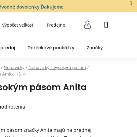
lozávodné dovolenky.Ďakujeme
Výpočet veľkosti
Predajne
NÁKUPNÝ
KOŠÍK
predaj
Darčekové poukážky
Značky
/
Nohavičky
/
Nohavičky s vysokým pásom
/
a Amica 1514
ysokým pásom Anita
hodnotenia
ím pásom značky Anita majú na prednej