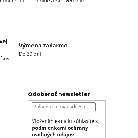
budete cítiť pohodlne a zároveň Vám
vej
Výmena zadarmo
Do 30 dní
íkov
Odoberať newsletter
Vložením e-mailu súhlasíte s
podmienkami ochrany
osobných údajov