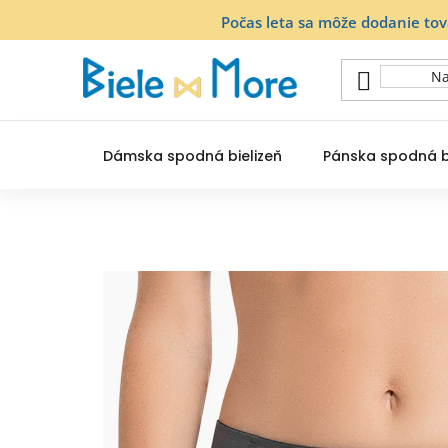
Prejsť
Počas leta sa môže dodanie to
na
obsah
Dámska spodná bielizeň
Pánska spodná b