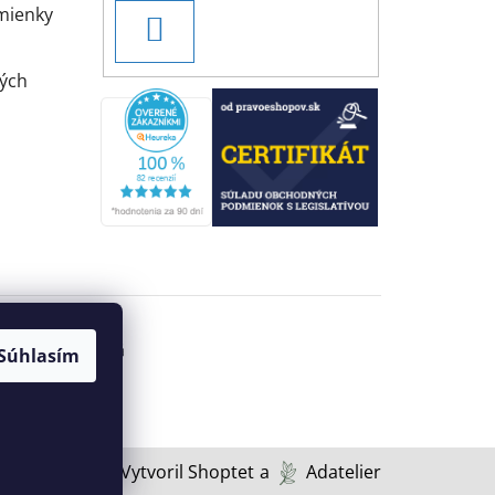
mienky
PRIHLÁSIŤ
SA
ých
Súhlasím
Vytvoril Shoptet
a
Adatelier