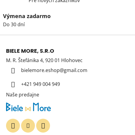
Pre nových zákazníkov
Výmena zadarmo
Do 30 dní
Z
á
BIELE MORE, S.R.O
p
M. R. Štefánika 4, 920 01 Hlohovec
ä
t
bielemore.eshop
@
gmail.com
i
+421 949 004 949
e
Naše predajne