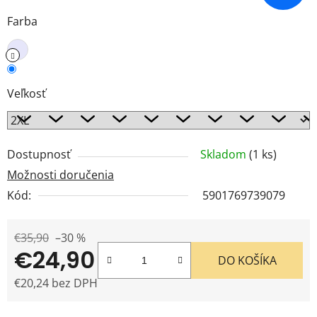
Farba
Veľkosť
Dostupnosť
Skladom
(1 ks)
Možnosti doručenia
Kód:
5901769739079
€35,90
–30 %
€24,90
DO KOŠÍKA
€20,24 bez DPH
Jednotková cena: