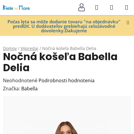
Prejsť
Hľadať
NÁKUP
na
KOŠÍK
obsah
Počas leta sa môže dodanie tovaru "na objednávku"
predĺžiť. U dodávateľov prebiehajú celozávodné
dovolenky.Ďakujeme
Domov
/
Výpredaj
/
Nočná košeľa Babella Delia
Nočná košeľa Babella
Delia
Priemerné
Neohodnotené
Podrobnosti hodnotenia
hodnotenie
Značka:
Babella
produktu
je
0,0
z
5