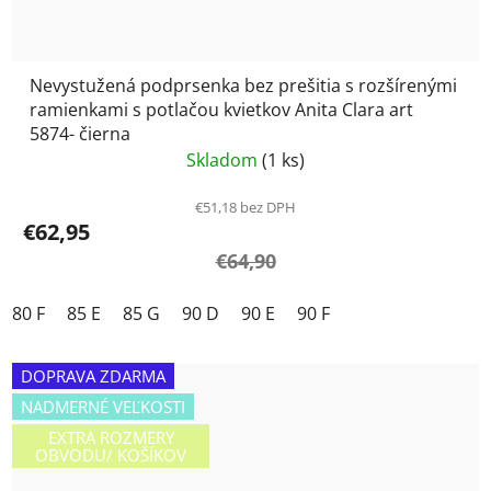
Nevystužená podprsenka bez prešitia s rozšírenými
ramienkami s potlačou kvietkov Anita Clara art
5874- čierna
Skladom
(1 ks)
€51,18 bez DPH
€62,95
€64,90
80 F
85 E
85 G
90 D
90 E
90 F
DOPRAVA ZDARMA
NADMERNÉ VEĽKOSTI
EXTRA ROZMERY
OBVODU/ KOŠÍKOV