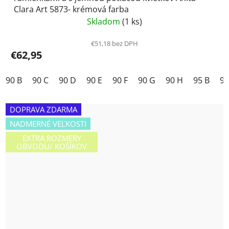
Clara Art 5873- krémová farba
Skladom
(1 ks)
€51,18 bez DPH
€62,95
90 B
90 C
90 D
90 E
90 F
90 G
90 H
95 B
95
DOPRAVA ZDARMA
NADMERNÉ VEĽKOSTI
EXTRA ROZMERY
OBVODU/ KOŠÍKOV