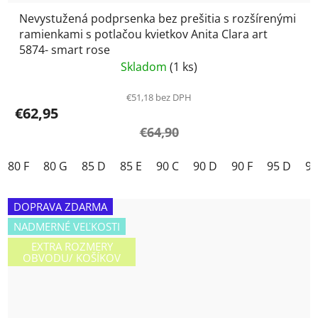
Nevystužená podprsenka bez prešitia s rozšírenými
ramienkami s potlačou kvietkov Anita Clara art
5874- smart rose
Skladom
(1 ks)
€51,18 bez DPH
€62,95
€64,90
80 F
80 G
85 D
85 E
90 C
90 D
90 F
95 D
95
DOPRAVA ZDARMA
NADMERNÉ VEĽKOSTI
EXTRA ROZMERY
OBVODU/ KOŠÍKOV