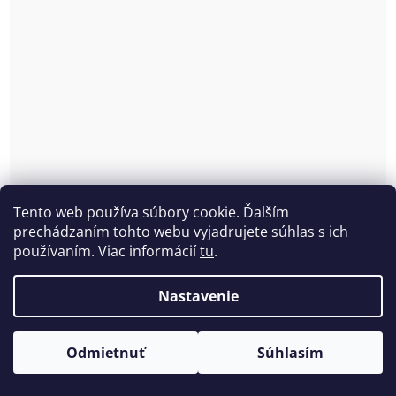
Tento web používa súbory cookie. Ďalším
prechádzaním tohto webu vyjadrujete súhlas s ich
používaním. Viac informácií
tu
.
Minimizer podprsenka s kosticou Anita 5259
Skladom
(2 ks)
Nastavenie
€65 bez DPH
€79,95
Odmietnuť
Súhlasím