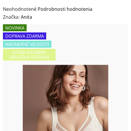
Priemerné
Neohodnotené
Podrobnosti hodnotenia
hodnotenie
Značka:
Anita
produktu
NOVINKA
je
DOPRAVA ZDARMA
0,0
NADMERNÉ VEĽKOSTI
z
EXTRA ROZMERY
5
OBVODU/ KOŠÍKOV
hviezdičiek.