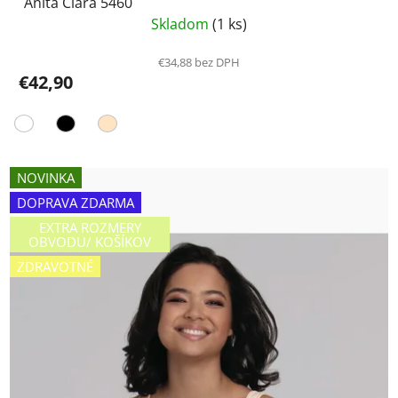
Anita Clara 5460
Skladom
(1 ks)
€34,88 bez DPH
€42,90
NOVINKA
DOPRAVA ZDARMA
EXTRA ROZMERY
OBVODU/ KOŠÍKOV
ZDRAVOTNÉ