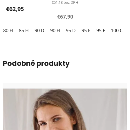
€51,18 bez DPH
€62,95
€67,90
80 H
85 H
90 D
90 H
95 D
95 E
95 F
100 C
Podobné produkty