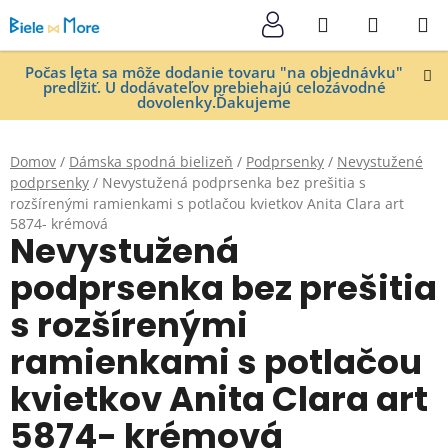
Prejsť
Hľadať
NÁKUP
na
KOŠÍK
obsah
Počas leta sa môže dodanie tovaru "na objednávku"
predĺžiť. U dodávateľov prebiehajú celozávodné
dovolenky.Ďakujeme
Domov
/
Dámska spodná bielizeň
/
Podprsenky
/
Nevystužené
podprsenky
/
Nevystužená podprsenka bez prešitia s
rozšírenými ramienkami s potlačou kvietkov Anita Clara art
5874- krémová
Nevystužená
podprsenka bez prešitia
s rozšírenými
ramienkami s potlačou
kvietkov Anita Clara art
5874- krémová