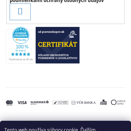
podmienkami ochrany osobných údajov
PRIHLÁSIŤ
SA
Tento web používa súbory cookie. Ďalším