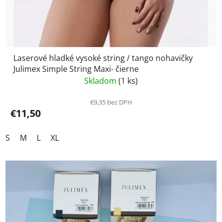
Laserové hladké vysoké string / tango nohavičky
Julimex Simple String Maxi- čierne
Skladom
(1 ks)
€9,35 bez DPH
€11,50
S
M
L
XL