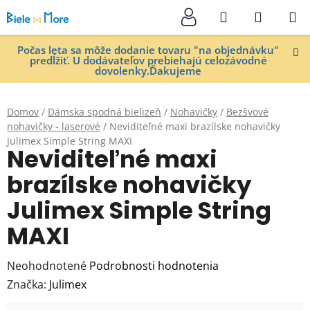
Prejsť
Hľadať
NÁKUP
na
KOŠÍK
obsah
Počas leta sa môže dodanie tovaru "na objednávku"
predĺžiť. U dodávateľov prebiehajú celozávodné
dovolenky.Ďakujeme
Domov
/
Dámska spodná bielizeň
/
Nohavičky
/
Bezšvové
nohavičky - laserové
/
Neviditeľné maxi brazílske nohavičky
Julimex Simple String MAXI
Neviditeľné maxi
brazílske nohavičky
Julimex Simple String
MAXI
Priemerné
Neohodnotené
Podrobnosti hodnotenia
hodnotenie
Značka:
Julimex
produktu