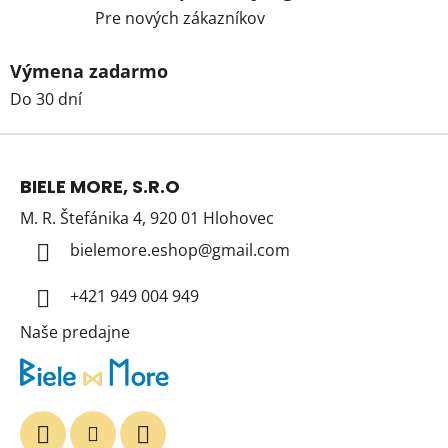
Pre nových zákazníkov
Výmena zadarmo
Do 30 dní
Z
á
BIELE MORE, S.R.O
p
M. R. Štefánika 4, 920 01 Hlohovec
ä
t
bielemore.eshop
@
gmail.com
i
+421 949 004 949
e
Naše predajne