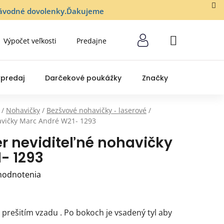
lozávodné dovolenky.Ďakujeme
Výpočet veľkosti
Predajne
NÁKUPNÝ
KOŠÍK
predaj
Darčekové poukážky
Značky
/
Nohavičky
/
Bezšvové nohavičky - laserové
/
avičky Marc André W21- 1293
r neviditeľné nohavičky
- 1293
hodnotenia
prešitím vzadu . Po bokoch je vsadený tyl aby