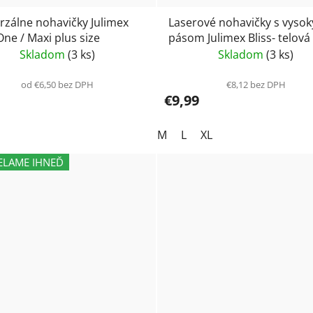
rzálne nohavičky Julimex
Laserové nohavičky s vyso
One / Maxi plus size
pásom Julimex Bliss- telová
Skladom
(3 ks)
Skladom
(3 ks)
od €6,50 bez DPH
€8,12 bez DPH
€9,99
M
L
XL
ELAME IHNEĎ