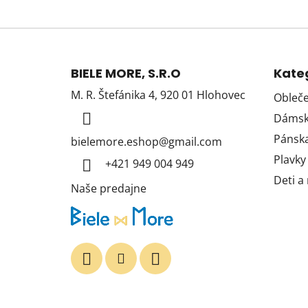
Z
á
BIELE MORE, S.R.O
Kate
p
M. R. Štefánika 4, 920 01 Hlohovec
Obleče
ä
Dámska
t
i
Pánska
bielemore.eshop
@
gmail.com
e
Plavky
+421 949 004 949
Deti a
Naše predajne