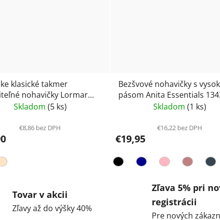
e klasické takmer
Bezšvové nohavičky s vyso
iteľné nohavičky Lormar
pásom Anita Essentials 134
lip midi Ultrashine
Skladom
(5 ks)
Skladom
(1 ks)
€8,86 bez DPH
€16,22 bez DPH
90
€19,95
Zľava 5% pri no
Tovar v akcii
registrácii
Zľavy až do výšky 40%
Pre nových zákazn