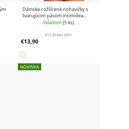
kým
Dámske rožšírené nohavičky s
tvarujúcim pásom Intimidea
312277
Skladom
(5 ks)
€11,30 bez DPH
€13,90
NOVINKA