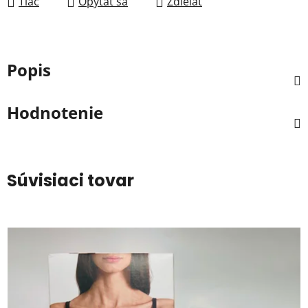
Tlač
Opýtať sa
Zdieľať
Popis
Hodnotenie
Súvisiaci tovar