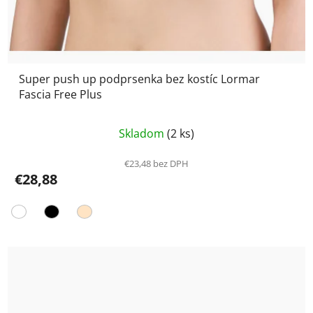
Super push up podprsenka bez kostíc Lormar
Fascia Free Plus
Priemerné
Skladom
(2 ks)
hodnotenie
produktu
€23,48 bez DPH
€28,88
je
5,0
z
5
hviezdičiek.