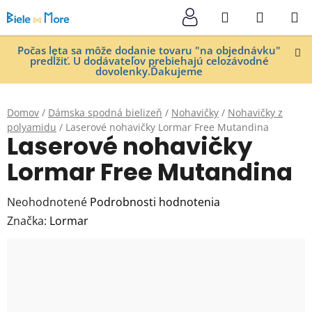
Prejsť
Hľadať
NÁKUP
na
KOŠÍK
obsah
Počas leta sa môže dodanie tovaru "na objednávku"
predĺžiť. U dodávateľov prebiehajú celozávodné
dovolenky.Ďakujeme
Domov
/
Dámska spodná bielizeň
/
Nohavičky
/
Nohavičky z
polyamidu
/
Laserové nohavičky Lormar Free Mutandina
Laserové nohavičky
Lormar Free Mutandina
Priemerné
Neohodnotené
Podrobnosti hodnotenia
hodnotenie
Značka:
Lormar
produktu
je
0,0
z