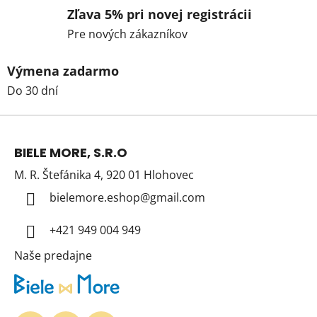
Zľava 5% pri novej registrácii
Pre nových zákazníkov
Výmena zadarmo
Do 30 dní
Z
á
BIELE MORE, S.R.O
p
M. R. Štefánika 4, 920 01 Hlohovec
ä
t
bielemore.eshop
@
gmail.com
i
+421 949 004 949
e
Naše predajne