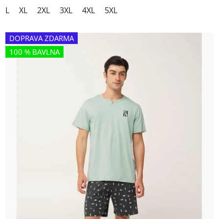
L
XL
2XL
3XL
4XL
5XL
DOPRAVA ZDARMA
100 % BAVLNA