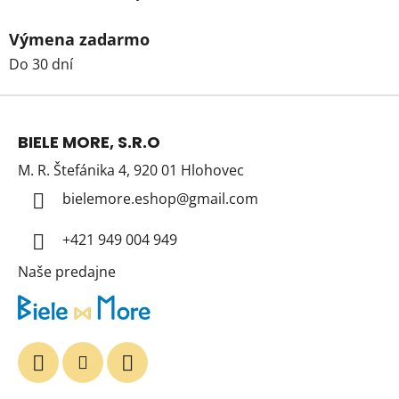
Výmena zadarmo
Do 30 dní
Z
á
BIELE MORE, S.R.O
p
M. R. Štefánika 4, 920 01 Hlohovec
ä
t
bielemore.eshop
@
gmail.com
i
+421 949 004 949
e
Naše predajne