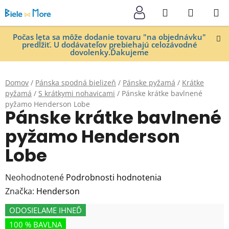
Prejsť
Hľadať
NÁKUP
na
KOŠÍK
obsah
Počas leta sa môže dodanie tovaru "na objednávku"
predĺžiť. U dodávateľov prebiehajú celozávodné
dovolenky.Ďakujeme
Domov
/
Pánska spodná bielizeň
/
Pánske pyžamá
/
Krátke
pyžamá
/
S krátkymi nohavicami
/
Pánske krátke bavlnené
pyžamo Henderson Lobe
Pánske krátke bavlnené
pyžamo Henderson
Lobe
Priemerné
Neohodnotené
Podrobnosti hodnotenia
hodnotenie
Značka:
Henderson
produktu
ODOSIELAME IHNEĎ
je
100 % BAVLNA