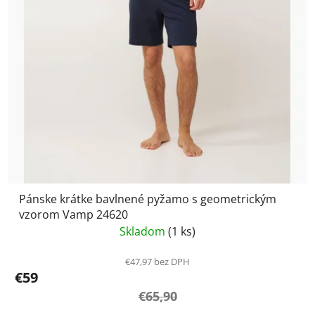
Pánske krátke bavlnené pyžamo s geometrickým
vzorom Vamp 24620
Skladom
(1 ks)
€47,97 bez DPH
€59
€65,90