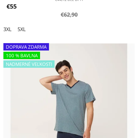
€55
€62,90
3XL
5XL
DOPRAVA ZDARMA
100 % BAVLNA
NADMERNÉ VEĽKOSTI