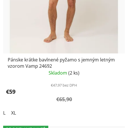
Pánske krátke bavlnené pyžamo s jemným letným
vzorom Vamp 24692
Skladom
(2 ks)
€47,97 bez DPH
€59
€65,90
L
XL