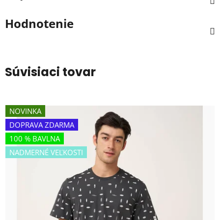
Hodnotenie
Súvisiaci tovar
NOVINKA
DOPRAVA ZDARMA
100 % BAVLNA
NADMERNÉ VEĽKOSTI