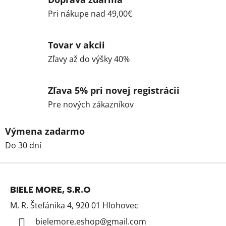
Pri nákupe nad 49,00€
Tovar v akcii
Zľavy až do výšky 40%
Zľava 5% pri novej registrácii
Pre nových zákazníkov
Výmena zadarmo
Do 30 dní
Z
á
BIELE MORE, S.R.O
p
M. R. Štefánika 4, 920 01 Hlohovec
ä
t
bielemore.eshop
@
gmail.com