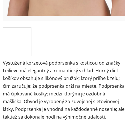
Vystužená korzetová podprsenka s kosticou od značky
Leilieve má elegantný a romantický vzhľad. Horný diel
košíkov obsahuje silikónový prúžok; ktorý priľne k telu;
čím zaručuje; že podprsenka drží na mieste. Podprsenka
má čipkované košíky; medzi ktorými je ozdobná
mašlička. Obvod je vyrobený zo zdvojenej sieťovinovej
látky. Podprsenka je vhodná na každodenné nosenie; ale
taktiež sa dokonale hodí na výnimočné udalosti.