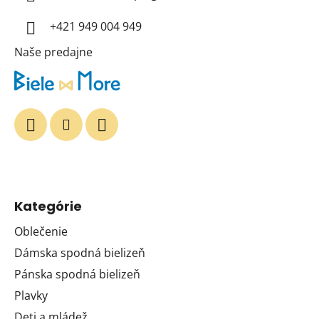
i
+421 949 004 949
e
Naše predajne
Kategórie
Oblečenie
Dámska spodná bielizeň
Pánska spodná bielizeň
Plavky
Deti a mládež