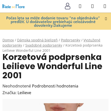
Prejsť
Hľadať
NÁKUP
na
KOŠÍK
obsah
Počas leta sa môže dodanie tovaru "na objednávku"
predĺžiť. U dodávateľov prebiehajú celozávodné
dovolenky.Ďakujeme
Domov
/
Dámska spodná bielizeň
/
Podprsenky
/
Vystužené
podprsenky
/
Svadobné podprsenky
/
Korzetová podprsenka
Leilieve Wonderful Line 2001
Korzetová podprsenka
Leilieve Wonderful Line
2001
Priemerné
Neohodnotené
Podrobnosti hodnotenia
hodnotenie
Značka:
Leilieve
produktu
je