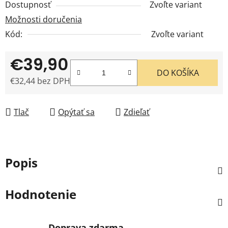
Dostupnosť
Zvoľte variant
Možnosti doručenia
Kód:
Zvoľte variant
€39,90
DO KOŠÍKA
€32,44 bez DPH
Jednotková cena:
Tlač
Opýtať sa
Zdieľať
Popis
Hodnotenie
Doprava zdarma