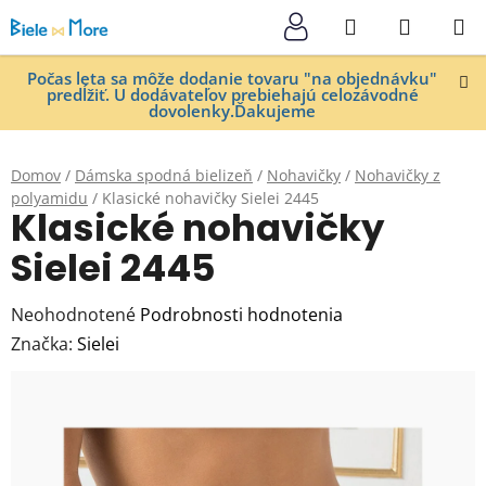
Prejsť
Hľadať
NÁKUP
na
KOŠÍK
obsah
Počas leta sa môže dodanie tovaru "na objednávku"
predĺžiť. U dodávateľov prebiehajú celozávodné
dovolenky.Ďakujeme
Domov
/
Dámska spodná bielizeň
/
Nohavičky
/
Nohavičky z
polyamidu
/
Klasické nohavičky Sielei 2445
Klasické nohavičky
Sielei 2445
Priemerné
Neohodnotené
Podrobnosti hodnotenia
hodnotenie
Značka:
Sielei
produktu
je
0,0
z