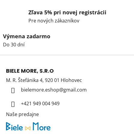
Zľava 5% pri novej registrácii
Pre nových zákazníkov
Výmena zadarmo
Do 30 dní
Z
á
BIELE MORE, S.R.O
p
M. R. Štefánika 4, 920 01 Hlohovec
ä
t
bielemore.eshop
@
gmail.com
i
+421 949 004 949
e
Naše predajne