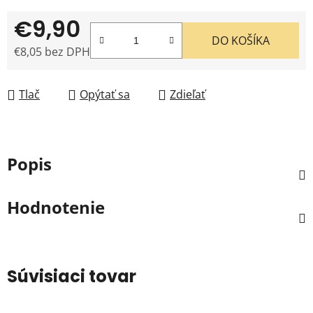
€9,90
DO KOŠÍKA
€8,05 bez DPH
Jednotková cena:
Tlač
Opýtať sa
Zdieľať
Popis
Hodnotenie
Súvisiaci tovar