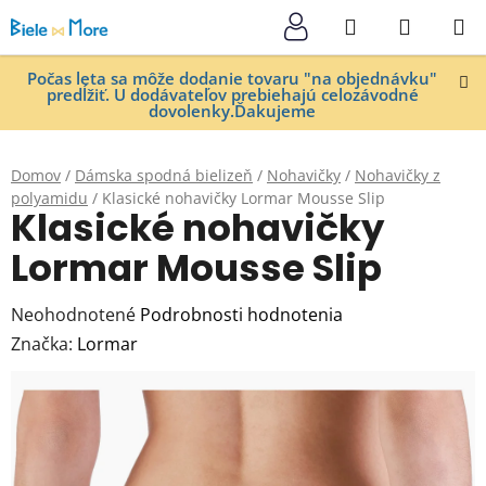
Prejsť
Hľadať
NÁKUP
na
KOŠÍK
obsah
Počas leta sa môže dodanie tovaru "na objednávku"
predĺžiť. U dodávateľov prebiehajú celozávodné
dovolenky.Ďakujeme
Domov
/
Dámska spodná bielizeň
/
Nohavičky
/
Nohavičky z
polyamidu
/
Klasické nohavičky Lormar Mousse Slip
Klasické nohavičky
Lormar Mousse Slip
Priemerné
Neohodnotené
Podrobnosti hodnotenia
hodnotenie
Značka:
Lormar
produktu
je
0,0
z