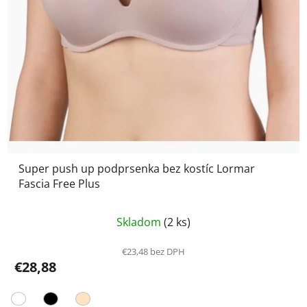
Super push up podprsenka bez kostíc Lormar
Fascia Free Plus
Priemerné
Skladom
(2 ks)
hodnotenie
produktu
€23,48 bez DPH
€28,88
je
5,0
z