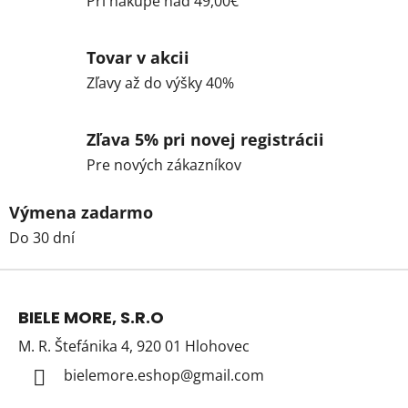
Pri nákupe nad 49,00€
Tovar v akcii
Zľavy až do výšky 40%
Zľava 5% pri novej registrácii
Pre nových zákazníkov
Výmena zadarmo
Do 30 dní
Z
á
BIELE MORE, S.R.O
p
M. R. Štefánika 4, 920 01 Hlohovec
ä
t
bielemore.eshop
@
gmail.com
i