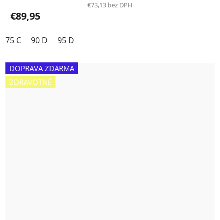
produktu
€73,13 bez DPH
€89,95
je
5,0
75 C
90 D
95 D
z
5
hviezdičiek.
DOPRAVA ZDARMA
ZDRAVOTNÉ