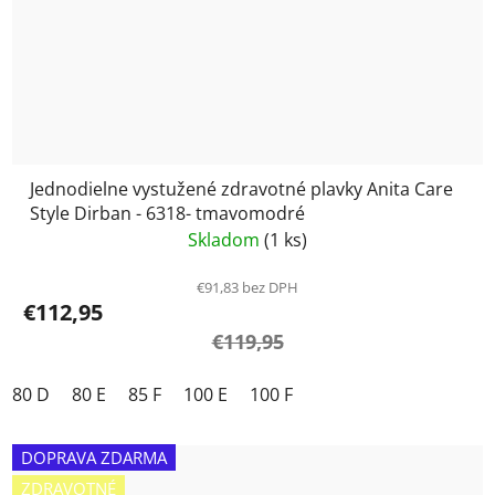
Jednodielne vystužené zdravotné plavky Anita Care
Style Dirban - 6318- tmavomodré
Skladom
(1 ks)
€91,83 bez DPH
€112,95
€119,95
80 D
80 E
85 F
100 E
100 F
DOPRAVA ZDARMA
ZDRAVOTNÉ