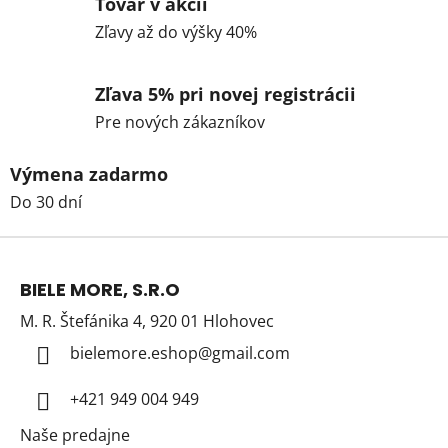
Tovar v akcii
Zľavy až do výšky 40%
Zľava 5% pri novej registrácii
Pre nových zákazníkov
Výmena zadarmo
Do 30 dní
Z
á
BIELE MORE, S.R.O
p
M. R. Štefánika 4, 920 01 Hlohovec
ä
t
bielemore.eshop
@
gmail.com
i
+421 949 004 949
e
Naše predajne