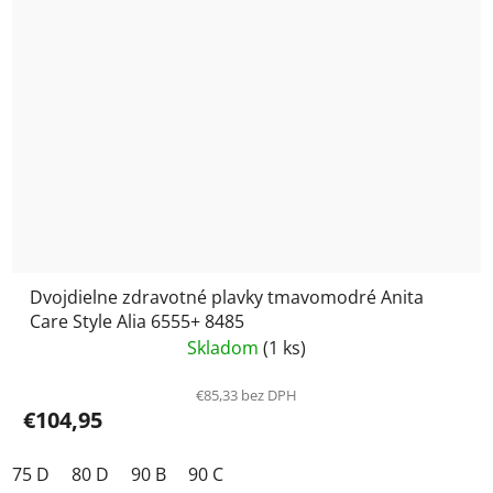
Dvojdielne zdravotné plavky tmavomodré Anita
Care Style Alia 6555+ 8485
Skladom
(1 ks)
€85,33 bez DPH
€104,95
75 D
80 D
90 B
90 C