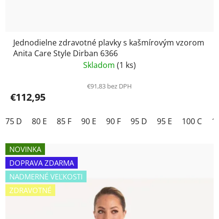
Jednodielne zdravotné plavky s kašmírovým vzorom
Anita Care Style Dirban 6366
Skladom
(1 ks)
€91,83 bez DPH
€112,95
75 D
80 E
85 F
90 E
90 F
95 D
95 E
100 C
1
NOVINKA
DOPRAVA ZDARMA
NADMERNÉ VEĽKOSTI
ZDRAVOTNÉ