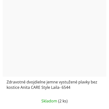
Zdravotné dvojdielne jemne vystužené plavky bez
kostice Anita CARE Style Laila- 6544
Priemerné
Skladom
(2 ks)
hodnotenie