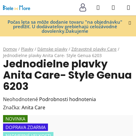
Prejsť
Hľadať
NÁKUP
na
KOŠÍK
obsah
Počas leta sa môže dodanie tovaru "na objednávku"
predĺžiť. U dodávateľov prebiehajú celozávodné
dovolenky.Ďakujeme
Domov
/
Plavky
/
Dámske plavky
/
Zdravotné plavky Care
/
Jednodielne plavky Anita Care- Style Genua 6203
Jednodielne plavky
Anita Care- Style Genua
6203
Priemerné
Neohodnotené
Podrobnosti hodnotenia
hodnotenie
Značka:
Anita Care
produktu
NOVINKA
je
DOPRAVA ZDARMA
0,0
NADMERNÉ VEĽKOSTI