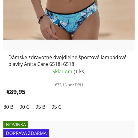
Dámske zdravotné dvojdielne športové lambádové
plavky Anita Care 6518+6518
Skladom
(1 ks)
€73,13 bez DPH
€89,95
80 B
90 C
95 B
95 C
NOVINKA
DOPRAVA ZDARMA