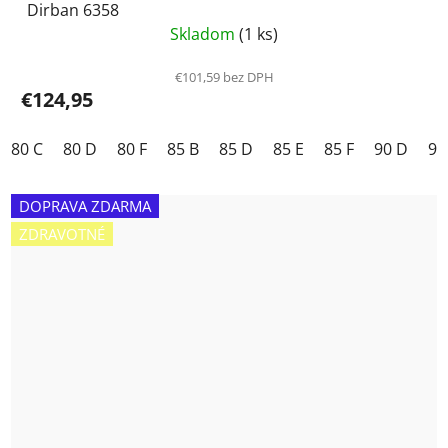
Dirban 6358
Skladom
(1 ks)
€101,59 bez DPH
€124,95
80 C
80 D
80 F
85 B
85 D
85 E
85 F
90 D
90
DOPRAVA ZDARMA
ZDRAVOTNÉ